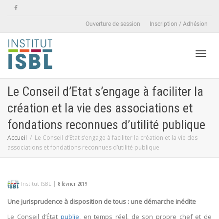
Ouverture de session
Inscription / Adhésion
Active
Le Conseil d’Etat s’engage à faciliter la
création et la vie des associations et
naviga
fondations reconnues d’utilité publique
Accueil
Le Conseil d’Etat s’engage à faciliter la création et la vie des
associations et fondations reconnues d’utilité publique
|
Institut ISBL
8 février 2019
Une jurisprudence à disposition de tous : une démarche inédite
Le Conseil d’État
publie
, en temps réel, de son propre chef et de