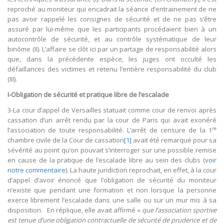
reproché au moniteur qui encadrait la séance d’entrainement de ne
pas avoir rappelé les consignes de sécurité et de ne pas s’être
assuré par lui-même que les participants procédaient bien à un
autocontrôle de sécurité, et au contrôle systématique de leur
binôme (II). L’affaire se clôt ici par un partage de responsabilité alors
que, dans la précédente espèce, les juges ont occulté les
défaillances des victimes et retenu l’entière responsabilité du club
(III).
I-Obligation de sécurité et pratique libre de l’escalade
3-La cour d’appel de Versailles statuait comme cour de renvoi après
cassation d’un arrêt rendu par la cour de Paris qui avait exonéré
re
l’association de toute responsabilité. L’arrêt de censure de la 1
chambre civile de la Cour de cassation
[1]
avait été remarqué pour sa
sévérité au point qu’on pouvait s’interroger sur une possible remise
en cause de la pratique de l’escalade libre au sein des clubs (
voir
notre commentaire
). La haute juridiction reprochait, en effet, à la cour
d’appel d’avoir énoncé que l’obligation de sécurité du moniteur
n’existe que pendant une formation et non lorsque la personne
exerce librement l’escalade dans une salle ou sur un mur mis à sa
disposition. En réplique, elle avait affirmé «
que l’association sportive
est tenue d’une obligation contractuelle de sécurité de prudence et de