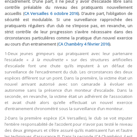
encadrement. D’une part, il ne peut y avoir d’escalade libre sans
contrôle préalable du niveau des pratiquants nouvellement
accueillis (
CA Versailles 6 octobre 2016
). D’autre part, l’obligation de
sécurité est modulable. Si une surveillance rapprochée des
pratiquants réguliers d’un club ne s’impose pas, en revanche, un
strict contrôle de leur progression s’avère nécessaire dans des
circonstances particulières comme la pratique d’un nouvel exercice
au cours d’un entrainement (
CA Chambéry 4 février 2016
).
1-Deux jeunes grimpeurs qui pratiquaient avec leur partenaire
l’escalade «
à la moulinette
» sur des structures artificielles
d’escalade font une chute qu’ils imputent à un défaut de
surveillance de l’encadrement du club. Les circonstances des deux
espèces diffèrent sur un point. Dans la première, la victime était un
nouvel arrivant autorisé avec son camarade à évoluer en
autonomie sans la présence d’un moniteur d’escalade. Dans la
seconde, en revanche, la victime était un adhérent de l’association
et avait chuté alors qu’elle effectuait un nouvel exercice
d’entrainement chronométré sous la surveillance d’un moniteur.
2-Dans la première espèce (CA Versailles), le club se voit imputer
l’entière responsabilité de l’accident pour n’avoir pas testé le niveau
des deux grimpeurs et s’être assuré qu’ils maitrisaient l’un et l’autre
les techniques d’assurance (I). Dans la seconde (CA Chambéry), il est