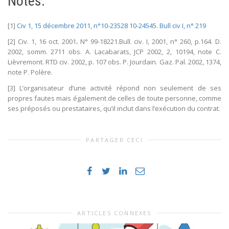
Notes:
[1]
Civ 1, 15 décembre 2011, n°10-23528 10-24545. Bull civ I, n° 219
[2] Civ. 1, 16 oct. 2001
.
N° 99-18221.Bull. civ. I, 2001, n° 260, p.164. D.
2002, somm. 2711 obs. A. Lacabarats, JCP 2002, 2, 10194, note C.
Lièvremont. RTD civ. 2002, p. 107 obs. P. Jourdain. Gaz. Pal. 2002, 1374,
note P. Polère.
[3] L’organisateur d’une activité répond non seulement de ses
propres fautes mais également de celles de toute personne, comme
ses préposés ou prestataires, qu’il inclut dans l’exécution du contrat.
PARTAGER CECI
ARTICLES CONNEXES