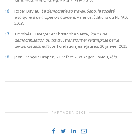
bicamérisme économique
, Paris, PUF, 2012.
↑
6
Roger Daviau,
La démocratie au travail. Sapo, la société
anonyme à participation ouvrière
, Valence, Éditions du REPAS,
2023.
↑
7
Timothée Duverger et Christophe Sente,
Pour une
démocratisation du travail : transformer l’entreprise par le
dividende salarié
, Note, Fondation Jean-Jaurès, 30 janvier 2023.
↑
8
Jean-François Draperi, « Préface »,
in
Roger Daviau,
Ibid.
PARTAGER CECI