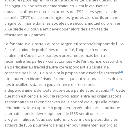
structures pour agir en faveur de la convergence des questions
écologiques, sociales et démocratiques. C’est le creuset de
nouvelles alliances entre les acteurs de l’ESS et les syndicats de
salariés (CFDT) qui se sont longtemps ignorés alors qu’ils ont une
origine commune dans les sociétés de secours mutuel du premier
XIXe siècle qui pouvaient développer alors des activités de
résistance aux patrons.
Le fondateur du Pacte, Laurent Berger, s’il reconnaît l’apport de l’ESS
à la résolution de problèmes de société, l’appelle à ne pas
seulement s’ouvrir aux parties « prenantes », mais bien à
reconnaître les parties « constituantes » de l’entreprise, c’est-à-dire
en particulier au travail (l’autre correspondant au capital ne
[4]
concerne pas l’ESS). Cela rejoint la proposition d’Isabelle Ferreras
d’instaurer un bicamérisme économique qui reconnaisse les droits
des travailleurs dans la gouvernance de l’entreprise,
[5]
indépendamment de toute propriété, à parité avec le capital
. Cette
question est centrale pour la réconciliation entre les organisations
gestionnaires et revendicatives de la société civile, qui elle-même
déterminera leur capacité à proposer un véritable projet politique
alternatif, dont le développement de l’ESS serait un pilier
programmatique. Nous souhaitons ici ouvrir trois pistes, dont les
acteurs de l’ESS pourraient s’emparer pour alimenter leur projet