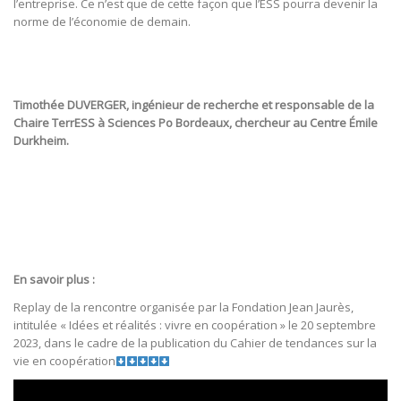
l’entreprise. Ce n’est que de cette façon que l’ESS pourra devenir la
norme de l’économie de demain.
Timothée DUVERGER, ingénieur de recherche et responsable de la
Chaire TerrESS à Sciences Po Bordeaux, chercheur au Centre Émile
Durkheim.
En savoir plus :
Replay de la rencontre organisée par la Fondation Jean Jaurès,
intitulée « Idées et réalités : vivre en coopération » le 20 septembre
2023, dans le cadre de la publication du Cahier de tendances sur la
vie en coopération