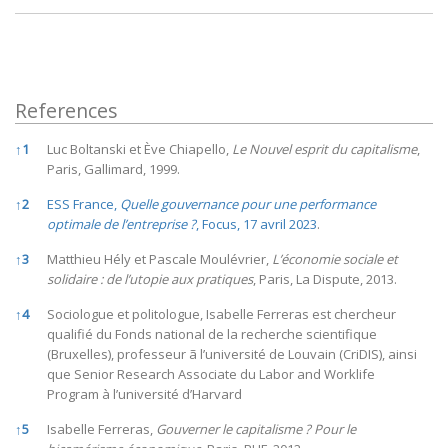
References
References
↑
1
Luc Boltanski et Ève Chiapello,
Le Nouvel esprit du capitalisme
,
Paris, Gallimard, 1999.
↑
2
ESS France,
Quelle gouvernance pour une performance
optimale de l’entreprise ?
, Focus, 17 avril 2023
.
↑
3
Matthieu Hély et Pascale Moulévrier,
L’économie sociale et
solidaire : de l’utopie aux pratiques
, Paris, La Dispute, 2013.
↑
4
Sociologue et politologue, Isabelle Ferreras est chercheur
qualifié du Fonds national de la recherche scientifique
(Bruxelles), professeur ã l’université de Louvain (CriDIS), ainsi
que Senior Research Associate du Labor and Worklife
Program à l’université d’Harvard
↑
5
Isabelle Ferreras,
Gouverner le capitalisme ? Pour le