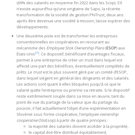
(69% des salariés en moyenne fin 2022 dans les Scop). S’il
n’existe aujourd’hui qu’une vingtaine de Sapo, la récente
transformation de la société de gestion PhiTrust, deux ans
après être devenue une société à mission, laisse espérer des
développements.
Une deuxième piste est de transformer les entreprises
conventionnelles en coopératives en recourant au
mécanisme des
Employee Stok Ownership Plans
(
ESOP
) aux
[7]
États-Unis
. Ce dispositif, bénéficiant d’avantages fiscaux,
permet à une entreprise de créer un
trust
dans lequel est
affecté une part des bénéfices, éventuellement complétés de
prêts. Le
trust
est le plus souvent géré par un comité d’ESOP,
dans lequel siègent en général des dirigeants et des salariés.
Les actions sont quant à elles bloquées jusqu’à ce que le
salarié quitte l’entreprise ou prenne sa retraite. Si le dispositif
reste extrêmement souple dans sa mise en œuvre, tant du
point de vue du partage de la valeur que du partage du
pouvoir, il fait actuellement l’objet d’une expérimentation en
Slovénie sous forme coopérative, l’
employee ownership
cooperative
(SloEsop) à partir de quatre principes :
la majorité des salariés doivent accéder à la propriété,
le capital doit être distribué équitablement,