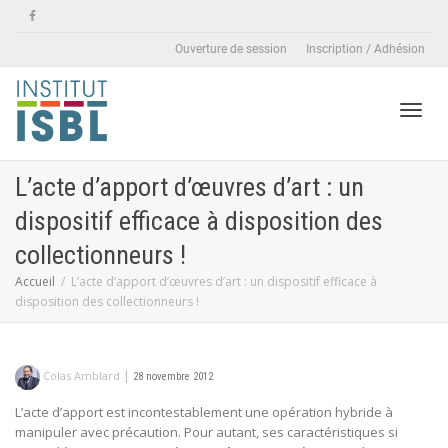
Ouverture de session
Inscription / Adhésion
Active
L’acte d’apport d’œuvres d’art : un
dispositif efficace à disposition des
naviga
collectionneurs !
Accueil
L’acte d’apport d’œuvres d’art : un dispositif efficace à
disposition des collectionneurs !
|
Colas Amblard
28 novembre 2012
L’acte d’apport est incontestablement une opération hybride à
manipuler avec précaution. Pour autant, ses caractéristiques si