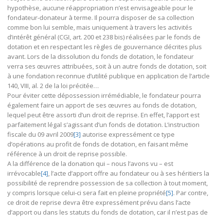
hypothèse, aucune réappropriation n’est envisageable pour le
fondateur-donateur à terme. Il pourra disposer de sa collection
comme bon lui semble, mais uniquement à travers les activités
d’intérêt général (CGI, art. 200 et 238 bis) réalisées par le fonds de
dotation et en respectant les règles de gouvernance décrites plus
avant. Lors de la dissolution du fonds de dotation, le fondateur
verra ses œuvres attribuées, soit à un autre fonds de dotation, soit
à une fondation reconnue d’utilité publique en application de l’article
140, VIII, al. 2 de la loi précitée…
Pour éviter cette dépossession irrémédiable, le fondateur pourra
également faire un apport de ses œuvres au fonds de dotation,
lequel peut être assorti d’un droit de reprise. En effet, l’apport est
parfaitement légal s’agissant d’un fonds de dotation. L’instruction
fiscale du 09 avril 2009
[3]
autorise expressément ce type
d’opérations au profit de fonds de dotation, en faisant même
référence à un droit de reprise possible.
A la différence de la donation qui – nous l’avons vu – est
irrévocable
[4]
, l’acte d’apport offre au fondateur ou à ses héritiers la
possibilité de reprendre possession de sa collection à tout moment,
y compris lorsque celui-ci sera fait en pleine propriété
[5]
. Par contre,
ce droit de reprise devra être expressément prévu dans l’acte
d’apport ou dans les statuts du fonds de dotation, car il n’est pas de