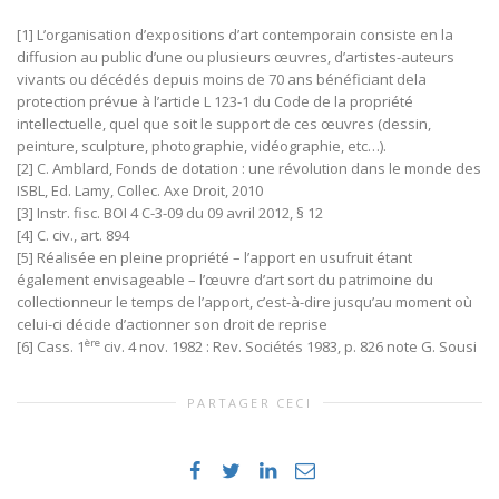
[1] L’organisation d’expositions d’art contemporain consiste en la
diffusion au public d’une ou plusieurs œuvres, d’artistes-auteurs
vivants ou décédés depuis moins de 70 ans bénéficiant dela
protection prévue à l’article L 123-1 du Code de la propriété
intellectuelle, quel que soit le support de ces œuvres (dessin,
peinture, sculpture, photographie, vidéographie, etc…).
[2] C. Amblard, Fonds de dotation : une révolution dans le monde des
ISBL, Ed. Lamy, Collec. Axe Droit, 2010
[3] Instr. fisc. BOI 4 C-3-09 du 09 avril 2012, § 12
[4] C. civ., art. 894
[5] Réalisée en pleine propriété – l’apport en usufruit étant
également envisageable – l’œuvre d’art sort du patrimoine du
collectionneur le temps de l’apport, c’est-à-dire jusqu’au moment où
celui-ci décide d’actionner son droit de reprise
ère
[6] Cass. 1
civ. 4 nov. 1982 : Rev. Sociétés 1983, p. 826 note G. Sousi
PARTAGER CECI