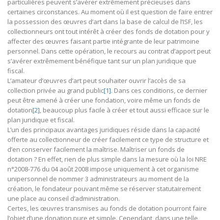
particulières peuvent s’avérer extrêmement précieuses dans
certaines circonstances. Au moment où il est question de faire entrer
la possession des œuvres d’art dans la base de calcul de l’ISF, les
collectionneurs ont tout intérêt à créer des fonds de dotation pour y
affecter des œuvres faisant partie intégrante de leur patrimoine
personnel. Dans cette opération, le recours au contrat d’apport peut
s’avérer extrêmement bénéfique tant sur un plan juridique que
fiscal.
L’amateur d’œuvres d’art peut souhaiter ouvrir l’accès de sa
collection privée au grand public
[1]
. Dans ces conditions, ce dernier
peut être amené à créer une fondation, voire même un fonds de
dotation
[2]
, beaucoup plus facile à créer et tout aussi efficace sur le
plan juridique et fiscal.
L’un des principaux avantages juridiques réside dans la capacité
offerte au collectionneur de créer facilement ce type de structure et
d’en conserver facilement la maîtrise. Maîtriser un fonds de
dotation ? En effet, rien de plus simple dans la mesure où la loi NRE
n°2008-776 du 04 août 2008 impose uniquement à cet organisme
unipersonnel de nommer 3 administrateurs au moment de la
création, le fondateur pouvant même se réserver statutairement
une place au conseil d’administration.
Certes, les œuvres transmises au fonds de dotation pourront faire
l’objet d’une donation pure et simple. Cependant, dans une telle