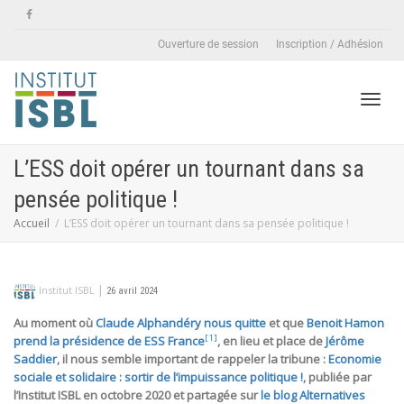
Ouverture de session
Inscription / Adhésion
Active
L’ESS doit opérer un tournant dans sa
pensée politique !
naviga
Accueil
L’ESS doit opérer un tournant dans sa pensée politique !
|
Institut ISBL
26 avril 2024
Au moment où
Claude Alphandéry nous quitte
et que
Benoit Hamon
[1]
prend la présidence de ESS France
, en lieu et place de
Jérôme
Saddier
, il nous semble important de rappeler la tribune :
Economie
sociale et solidaire : sortir de l’impuissance politique !
, publiée par
l’Institut ISBL en octobre 2020 et partagée sur
le blog Alternatives