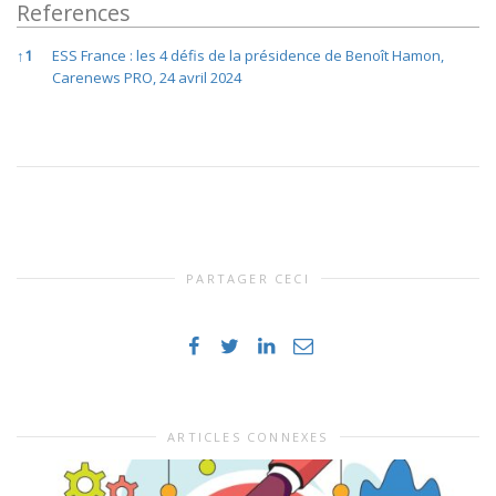
References
References
↑
1
ESS France : les 4 défis de la
présidence de Benoît Hamon,
Carenews PRO,
24 avril 2024
PARTAGER CECI
ARTICLES CONNEXES