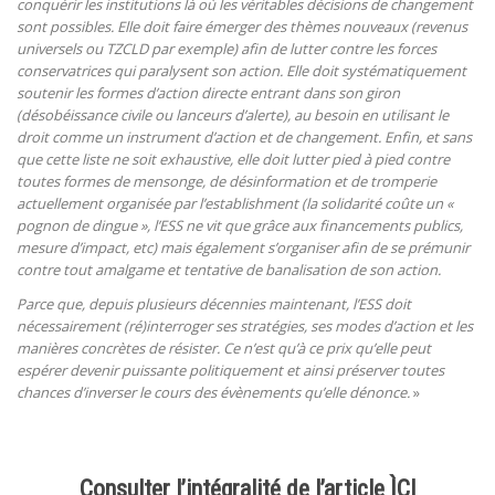
conquérir les institutions là où les véritables décisions de changement
sont possibles. Elle doit faire émerger des thèmes nouveaux (revenus
universels ou TZCLD par exemple) afin de lutter contre les forces
conservatrices qui paralysent son action. Elle doit systématiquement
soutenir les formes d’action directe entrant dans son giron
(désobéissance civile ou lanceurs d’alerte), au besoin en utilisant le
droit comme un instrument d’action et de changement. Enfin, et sans
que cette liste ne soit exhaustive, elle doit lutter pied à pied contre
toutes formes de mensonge, de désinformation et de tromperie
actuellement organisée par l’establishment (la solidarité coûte un «
pognon de dingue », l’ESS ne vit que grâce aux financements publics,
mesure d’impact, etc) mais également s’organiser afin de se prémunir
contre tout amalgame et tentative de banalisation de son action.
Parce que, depuis plusieurs décennies maintenant, l’ESS doit
nécessairement (ré)interroger ses stratégies, ses modes d’action et les
manières concrètes de résister. Ce n’est qu’à ce prix qu’elle peut
espérer devenir puissante politiquement et ainsi préserver toutes
chances d’inverser le cours des évènements qu’elle dénonce.
»
Consulter l’intégralité de l’article ÌCI