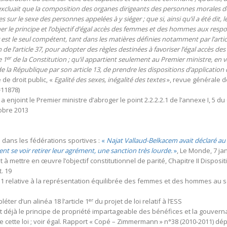
 excluait que la composition des organes dirigeants des personnes morales de
sur le sexe des personnes appelées à y siéger ; que si, ainsi qu’il a été dit, l
r le principe et l’objectif d’égal accès des femmes et des hommes aux respons
r est le seul compétent, tant dans les matières définies notamment par l’artic
 de l’article 37, pour adopter des règles destinées à favoriser l’égal accès
er
e 1
de la Constitution ; qu’il appartient seulement au Premier ministre, en ver
la République par son article 13, de prendre les dispositions d’application 
 de droit public, «
Egalité des sexes, inégalité des textes
», revue générale de
11878)
a enjoint le Premier ministre d’abroger le point 2.2.2.2.1 de l’annexe I, 5 
tobre 2013
s dans les fédérations sportives :
«
Najat Vallaud-Belkacem avait déclaré au M
ent se voir retirer leur agrément, une sanction très lourde.
»
, Le Monde, 7 jan
sant à mettre en œuvre l’objectif constitutionnel de parité, Chapitre II Disp
. 19
011 relative à la représentation équilibrée des femmes et des hommes au se
er
ter d’un alinéa 18 l’article 1
du projet de loi relatif à l’ESS
évoit déjà le principe de propriété impartageable des bénéfices et la gouv
de cette loi ; voir égal. Rapport « Copé – Zimmermann » n°38 (2010-2011) dé