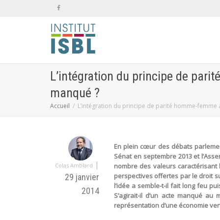
L’intégration du principe de pari
manqué ?
Accueil
L’intégration du principe de parité homme-femme au
En plein cœur des débats parlemen
Sénat en septembre 2013 et l’Assemb
|
Colas Amblard
nombre des valeurs caractérisant l
perspectives offertes par le droit 
29 janvier
l’idée a semble-t-il fait long feu 
2014
S’agirait-il d’un acte manqué au
représentation d’une économie ver