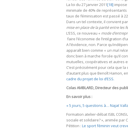
La loi du 27 janvier 2011
[18]
impose d
minimale de 40% de représentants d
taux de féminisation est passé à 22,
Dans un tel contexte, il convient p
mise en place de la parité entre le
L’ESS, ce nouveau «
mode d’entrep
faire l’économie de l’intégration d’
A l’évidence, non. Parce qu’indépe
apparaît bien comme «
un mal néce
donc bien à marche forcée qu’il con
mutuelles, coopératives et autres e
C’est précisément pour cela que la 
d’autant plus que Benoît Hamon, en 
cadre du projet de loi d’ESS.
Colas AMBLARD, Directeur des publi
En savoir plus :
« 5 jours, 5 questions à… Najat Val
Formation atelier-débat ISBL CONS
sociale et solidaire? », animée par
Pétition :
Le sport féminin veut creve