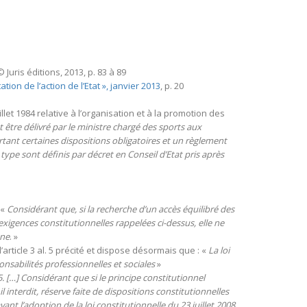
 Juris éditions, 2013, p. 83 à 89
on de l’action de l’Etat », janvier 2013
, p. 20
uillet 1984 relative à l’organisation et à la promotion des
être délivré par le ministre chargé des sports aux
rtant certaines dispositions obligatoires et un règlement
 type sont définis par décret en Conseil d’Etat pris après
 «
Considérant que, si la recherche d’un accès équilibré des
xigences constitutionnelles rappelées ci-dessus, elle ne
une
. »
 l’article 3 al. 5 précité et dispose désormais que : «
La loi
nsabilités professionnelles et sociales
»
5. […] Considérant que si le principe constitutionnel
 interdit, réserve faite de dispositions constitutionnelles
vant l’adoption de la loi constitutionnelle du 23 juillet 2008,