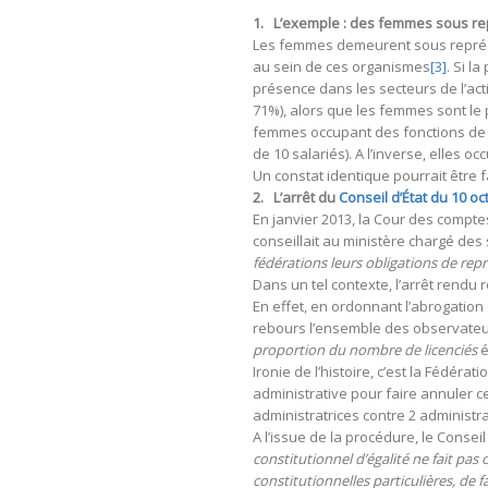
1. L’exemple : des femmes sous re
Les femmes demeurent sous représe
au sein de ces organismes
[3]
. Si l
présence dans les secteurs de l’act
71%), alors que les femmes sont le p
femmes occupant des fonctions de 
de 10 salariés). A l’inverse, elles
Un constat identique pourrait être f
2. L’arrêt du
Conseil d’État du 10 o
En janvier 2013, la Cour des compte
conseillait au ministère chargé des 
fédérations leurs obligations de repré
Dans un tel contexte, l’arrêt rendu 
En effet, en ordonnant l’abrogation d
rebours l’ensemble des observateur
proportion du nombre de licenciés
é
Ironie de l’histoire, c’est la Fédér
administrative pour faire annuler c
administratrices contre 2 administr
A l’issue de la procédure, le Conseil
constitutionnel d’égalité ne fait pas
constitutionnelles particulières, de f