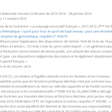
e Nationale Session Ordinaire de 2013-2014 – 28 janvier 2014
u 11 octobre 2013
ème
e de la Sorbonne « Le paysage associatif français », 2011-2012, 2
éd. ©
thématique « Sport pour tous et sport de haut niveau : pour une réorientati
 française de gymnastique, requête n° 359219
4 pris pour l’application des dispositions de l’article 16-III de la loi du 16 j
fiées à l’article L. 131-8 du Code du sport selon lequel : «
Un agrément peut 
r à l’exécution d’une mission de service public, ont adopté des statuts compo
 type. Les dispositions obligatoires des statuts et le règlement disciplinaire
sportif français. »
e et du citoyen, art.6
6-533 CC, Loi relative à l’égalité salariale entre les femmes et les hommes :
ités autres que les fonctions politiques électives n’est pas contraire aux e
prévaloir la considération du sexe sur celle des capacités et de l’utilité comm
ion introduit par la loi constitutionnelle n°2008-724 du 23 juillet 2008 a abrogé
des hommes aux mandats électoraux et fonctions électives, ainsi qu’aux respo
mai 2013, Fédération CFTC de l’agriculture et autres, requête n° 362280 : «
echerche d’un accès équilibré des femmes et des hommes aux responsabilités, il
nsidération du sexe sur celle des capacités et de l’utilité commune ; qu’ainsi, a