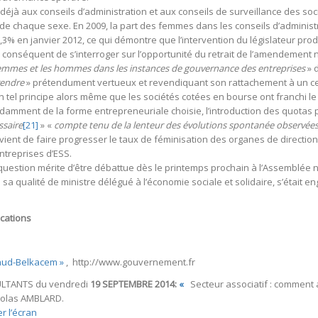
éjà aux conseils d’administration et aux conseils de surveillance des soc
e chaque sexe. En 2009, la part des femmes dans les conseils d’administra
3% en janvier 2012, ce qui démontre que l’intervention du législateur produ
ar conséquent de s’interroger sur l’opportunité du retrait de l’amendement 
s femmes et les hommes dans les instances de gouvernance des entreprises
» d
rendre
» prétendument vertueux et revendiquant son rattachement à un ce
un tel principe alors même que les sociétés cotées en bourse ont franchi le
ndamment de la forme entrepreneuriale choisie, l’introduction des quotas 
ssaire
[21]
» «
compte tenu de la lenteur des évolutions spontanée observées
vient de faire progresser le taux de féminisation des organes de direction
ntreprises d’ESS.
question mérite d’être débattue dès le printemps prochain à l’Assemblée nat
sa qualité de ministre délégué à l’économie sociale et solidaire, s’était e
cations
laud-Belkacem »
, http://www.gouvernement.fr
ULTANTS du vendredi
19 SEPTEMBRE 2014:
«
Secteur associatif : comment 
 Colas AMBLARD.
r l’écran