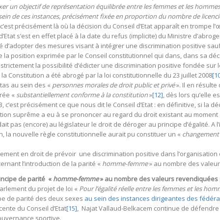
ixer un objectif de représentation équilibrée entre les femmes et les homme
ein de ces instances, précisément fixée en proportion du nombre de licenc
est précisément là où la décision du Conseil d’Etat apparaît en trompe l’œ
Etat s’est en effet placé à la date du refus (implicite) du Ministre d’abroger 
lité d’adopter des mesures visant à intégrer une discrimination positive sau
 de la position exprimée par le Conseil constitutionnel qui dans, dans sa dé
e strictement la possibilité d’édicter une discrimination positive fondée sur
 la Constitution a été abrogé par la loi constitutionnelle du 23 juillet 2008
[1
otas au sein des «
personnes morales de droit public et privé
». Il en résulte
arée «
substantiellement conforme à la constitution
»
[12]
, dès lors qu’elle es
c’est précisément ce que nous dit le Conseil d’Etat : en définitive, si la dé
diction suprême a eu à se prononcer au regard du droit existant au moment o
ait pas (encore) au législateur le droit de déroger au principe d’égalité. A l’
la nouvelle règle constitutionnelle aurait pu constituer un «
changement 
itement en droit de prévoir une discrimination positive dans l’organisation
rnant l’introduction de la parité «
homme-femme
» au nombre des valeurs 
rincipe de parité «
homme-femme
» au nombre des valeurs revendiquées 
arlement du projet de loi «
Pour l’égalité réelle entre les femmes et les ho
ipe de parité des deux sexes
au sein des instances dirigeantes des fédéra
écente du Conseil d’Etat
[15]
, Najat Vallaud-Belkacem continue de défendre 
ouvernance sportive.