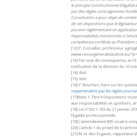
le principe constitutionnel d’égalité
par des règles contraignantes fondées 
Constitution a pour objet de combine
de ces dispositions que le législateu
pouvoir réglementaire en application
responsabilités mentionnés à l’articl
compétence conférée au Président de 
[12] P. Cossalter, professeur agrégé
(www.revuegeneraledudroit.eu/?p=
[13] Par voie de conséquence, le CE 
notification de la décision du 10 oc
[14]
Ibid.
[15]
Ibid.
[16] Y. Bouchez, Haro sur les quota
respecteraient pas les règles pourrai
[17]Note 1, Titre II Dispositions vi
aux responsabilités et sportives, art
[18] Loi n°2011-103 du 27 janvier 2
l’égalité professionnelle
[19] L’amendement 805 visait à complé
[20] L’article 1 du projet de loi pr
[21] M.-H. des Esgaulx, rapporteur 