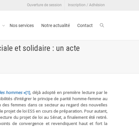
Ouverture de session
Inscription / Adhésion
t
Nos services
Notre actualité
Contact
le et solidaire : un acte
t les hommes
»
[1]
, déjà adopté en première lecture par le
sibilités d’intégrer le principe de parité homme-femme au
ation des femmes dans ce secteur au regard des nouvelles
e projet de loi ESS en cours de préparation. Pour autant,
ture du projet de loi au Sénat, a finalement été retiré.
points de convergence et revendiquent haut et fort la