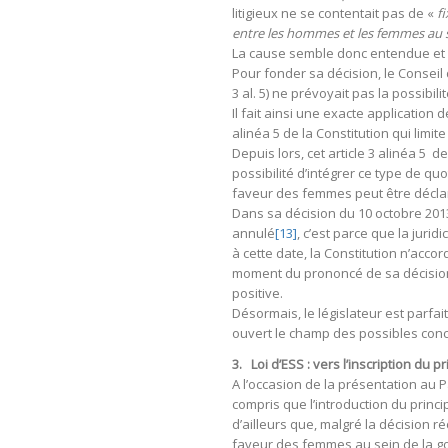
litigieux ne se contentait pas de «
f
entre les hommes et les femmes au s
La cause semble donc entendue et c’
Pour fonder sa décision, le Conseil d’
3 al. 5) ne prévoyait pas la possibi
Il fait ainsi une exacte application
alinéa 5 de la Constitution qui limit
Depuis lors, cet article 3 alinéa 5 de
possibilité d’intégrer ce type de qu
faveur des femmes peut être décl
Dans sa décision du 10 octobre 2013, 
annulé
[13]
, c’est parce que la juri
à cette date, la Constitution n’accord
moment du prononcé de sa décision, 
positive.
Désormais, le législateur est parfa
ouvert le champ des possibles conce
3.
Loi d’ESS : vers l’inscription du p
A l’occasion de la présentation au P
compris que l’introduction du princ
d’ailleurs que, malgré la décision r
faveur des femmes au sein de la g