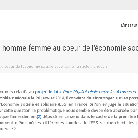
L’Institu
té homme-femme au coeur de l’économie socia
 coeur de l’économie sociale et solidaire : un acte manqué ?
taires relatifs au
projet de loi «
Pour l’égalité réelle entre les femmes e
lée nationale le 28 janvier 2014, il convient de s’interroger sur les pos
’Economie sociale et solidaire (ESS) en France. Si l’on en juge la situ
sur cette question, la problématique nous semble devoir être abordée par l
puisque l’amendement
[2]
déposé en ce sens dans le cadre de la première lec
 moment même où les différentes familles de l’ESS se cherchent des 
tueuse ?