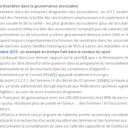
présentées dans la gouvernance associative
ntées dans les instances dirigeantes des associations : en 2011, seulem
a part des femmes à la tête des associations employeuses est supérieure à 
ion sociale et de la santé – les plus grandes associations (plus de 50 sala
lus souvent (43%) à la tête des associations comptant peu de salariés (de 5
présidente ou de trésorière a même globalement diminué entre 2005 et 2
 occupent toujours majoritairement la fonction de secrétaire dans les assoc
ait dans les autres familles historiques de l’ESS à savoir, les mutuelles et 
ctobre 2013
: un exemple en trompe l’œil dans le secteur du sport
s indiquait dans son dernier rapport sur le sport
[4]
que «
la féminisation d
sports d’«
être attentif à cette question dans la perspective du renouvellem
sentativité et en les inscrivant dans les conventions d’objectifs.
»
récemment par le Conseil d’Etat
[5]
apparaît totalement incongru.
u point 2.2.2.2.1. de l’annexe I-5 du décret du 07 janvier 2004
[6]
, la Haute 
s. Le texte administratif abrogé imposait aux fédérations sportives agré
ligibles » au sein de leurs instances dirigeantes.
ation française de gymnastique avec ses 305.000 licenciés dont 80% de person
e quota, réclamant plus de parité en faveur … des hommes ! En l’occurrenc
ateurs.
 d’Etat lui a donné raison arguant de l’atteinte portée au principe constituti
 obstacle à la recherche d’un accès équilibré des femmes et des hommes aux res
aire prévaloir la considération du sexe sur celle des capacités et de l’utilité