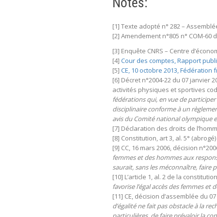
Notes:
[1] Texte adopté n° 282 – Assemblé
[2] Amendement n°805 n° COM-60 d
[3] Enquête CNRS – Centre d’économi
[4]
Cour des comptes, Rapport public 
[5]
CE, 10 octobre 2013, Fédération
[6] Décret n°2004-22 du 07 janvier 200
activités physiques et sportives codi
fédérations qui, en vue de participe
disciplinaire conforme à un règlement
avis du Comité national olympique et 
[7] Déclaration des droits de l’homm
[8] Constitution, art 3, al. 5° (abrogé)
[9] CC, 16 mars 2006, décision n°200
femmes et des hommes aux responsabil
saurait, sans les méconnaître, faire 
[10] L’article 1, al. 2 de la constitut
favorise l’égal accès des femmes et 
[11] CE, décision d’assemblée du 07 
d’égalité ne fait pas obstacle à la r
particulières, de faire prévaloir la co