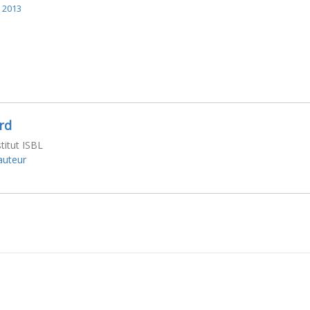
 2013
rd
stitut ISBL
'auteur