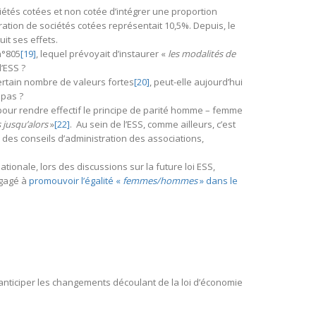
iétés cotées et non cotée d’intégrer une proportion
tion de sociétés cotées représentait 10,5%. Depuis, le
it ses effets.
n°805
[19]
, lequel prévoyait d’instaurer «
les modalités de
’ESS ?
rtain nombre de valeurs fortes
[20]
, peut-elle aujourd’hui
 pas ?
pour rendre effectif le principe de parité homme – femme
 jusqu’alors
»
[22]
. Au sein de l’ESS, comme ailleurs, c’est
 des conseils d’administration des associations,
ionale, lors des discussions sur la future loi ESS,
ngagé à
promouvoir l’égalité «
femmes/hommes
» dans le
anticiper les changements découlant de la loi d’économie