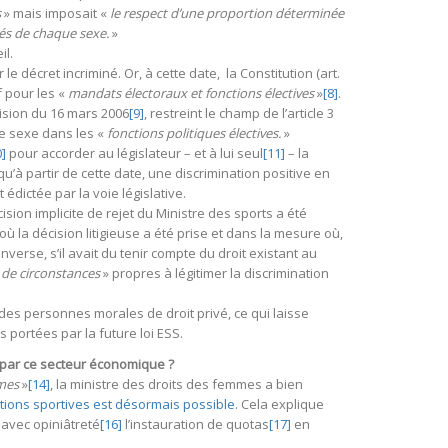
s
» mais imposait «
le respect d’une proportion déterminée
iés de chaque sexe.
»
il.
le décret incriminé. Or, à cette date, la Constitution (art.
f pour les «
mandats électoraux et fonctions électives
»
[8]
.
cision du 16 mars 2006
[9]
, restreint le champ de l’article 3
 le sexe dans les «
fonctions
politiques électives.
»
0]
pour accorder au législateur – et à lui seul
[11]
– la
 qu’à partir de cette date, une discrimination positive en
t édictée par la voie législative.
cision implicite de rejet du Ministre des sports a été
ù la décision litigieuse a été prise et dans la mesure où,
inverse, s’il avait du tenir compte du droit existant au
de circonstances
» propres à légitimer la discrimination
 des personnes morales de droit privé, ce qui laisse
portées par la future loi ESS.
par ce secteur économique ?
mmes
»
[14]
, la ministre des droits des femmes a bien
tions sportives est désormais possible
. Cela explique
avec opiniâtreté
[16]
l’instauration de quotas
[17]
en