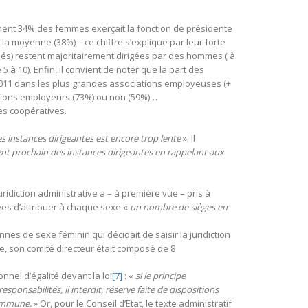
ent 34% des femmes exerçait la fonction de présidente
la moyenne (38%) – ce chiffre s’explique par leur forte
riés) restent majoritairement dirigées par des hommes ( à
 à 10). Enfin, il convient de noter que la part des
011 dans les plus grandes associations employeuses (+
iations employeurs (73%) ou non (59%)…
les coopératives.
es instances dirigeantes est encore trop lente
». Il
ent prochain des instances dirigeantes en rappelant aux
juridiction administrative a – à première vue – pris à
ées d’attribuer à chaque sexe «
un nombre de sièges en
nes de sexe féminin qui décidait de saisir la juridiction
e, son comité directeur était composé de 8
onnel d’égalité devant la loi
[7]
: «
si le principe
ponsabilités, il interdit, réserve faite de dispositions
 commune.
» Or, pour le Conseil d’Etat, le texte administratif