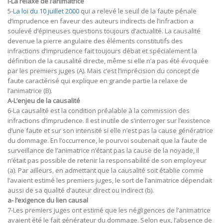
I-La relaxe de l’animatrice
5-
La loi du 10 juillet 2000
qui a relevé le seuil de la faute pénale
d’imprudence en faveur des auteurs indirects de l’infraction a
soulevé d’épineuses questions toujours d’actualité. La causalité
devenue la pierre angulaire des éléments constitutifs des
infractions d’imprudence fait toujours débat et spécialement la
définition de la causalité directe, même si elle n’a pas été évoquée
par les premiers juges (A). Mais c’est l’imprécision du concept de
faute caractérisé qui explique en grande partie la relaxe de
l’animatrice (B).
A-L’enjeu de la causalité
6-La causalité est la condition préalable à la commission des
infractions d’imprudence. Il est inutile de s’interroger sur l’existence
d’une faute et sur son intensité si elle n’est pas la cause génératrice
du dommage. En l’occurrence, le pourvoi soutenait que la faute de
surveillance de l’animatrice n’étant pas la cause de la noyade, il
n’était pas possible de retenir la responsabilité de son employeur
(a). Par ailleurs, en admettant que la causalité soit établie comme
l’avaient estimé les premiers juges, le sort de l’animatrice dépendait
aussi de sa qualité d’auteur direct ou indirect (b).
a- l’exigence du lien causal
7-Les premiers juges ont estimé que les négligences de l’animatrice
avaient été le fait générateur du dommage. Selon eux, l’absence de