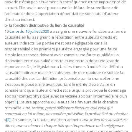
noyade n’était pas seulement la conséquence d’une imprudence de
sa part. Elle avait aussi pour cause le défaut de surveillance de
l’animatrice dont l’appréciation dépendait de son statut d’auteur
direct ou indirect.
b- la fonction distributive du lien de causalité
10-
La loi du 10 juillet 2000
a assigné une nouvelle fonction au lien de
causalité en lui assignant la répartition entre auteurs directs et
auteurs indirects. Sa portée n’est pas négligeable car si la
responsabilité des premiers peut être engagée pour une faute
simple les seconds doivent avoir commis une faute qualifiée. La
distinction entre causalité directe et indirecte a donc une grande
importance. Or, le législateur a fait les choses à moitié. Il a défini la
causalité indirecte mais s’est abstenu de dire quoique ce soit de la
causalité directe. La définition préconisée par la chancellerie ne
s’est pas imposée. Elle avait pourtant le mérite d’être claire en
considérant que l’auteur direct est celui qui a provoqué le dommage
soit par contact physique avec sa victime soit par l’intermédiaire d’un
objet
[1]
. L’autre approche qui a aussi les faveurs de la chambre
criminelle «
ne retient, parmi différents facteurs, que celui qui
contenait en lui-même, de manière prévisible, la probabilité du résultat
»
[2]
. En somme, la Haute juridiction admet «
que le lien de causalité est
direct, non seulement chaque fois que l’imprudence ou la négligence
reprochée est soit la cause unique et exclusive, soit la cause immédiate