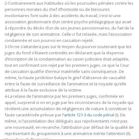
2-Contrairement aux habitudes où les poursuites pénales contre les
personnes morales du chef d’homicide ou de blessures
involontaires font suite à des accidents du travail, c’est ici une
association gestionnaire d’un centre psycho-pédagogique qui avait
à répondre du décès d’un de ses jeunes pensionnaires, du fait de la
négligence de son animatrice. Celle-ci fut relaxée, mais l’association
condamnée et son pourvoi en cassation rejeté.
3-On ne s’attardera pas sur le moyen du pourvoi soutenant que les
juges du fond s’étaient contredits en déclarant que la dispense
d’inscription de la condamnation au casier judiciaire était adaptée,
tout en confirmant son rejet par les premiers juges, ce que la Cour
de cassation qualifie d’erreur matérielle sans conséquence. De
même, la Haute juridiction balaye le grief d’absence de causalité
entre la faute de surveillance de l’animatrice et la noyade qu’elle
attribue à la faute exclusive de la victime.
4-La relaxe de l’animatrice par les premiers juges, confirmée en
appel, surprend si on en juge par les circonstances de la noyade qui
révèlent une accumulation de négligences de nature à constituer la
faute caractérisée prévue par l’
article 121-3 du code pénal
(I). De
même, si l’assimilation des délégués aux représentants n’est pas
une nouveauté, en revanche, l’attribution par défaut de la qualité de
représentant du groupement à une animatrice mérite l’attention (II).