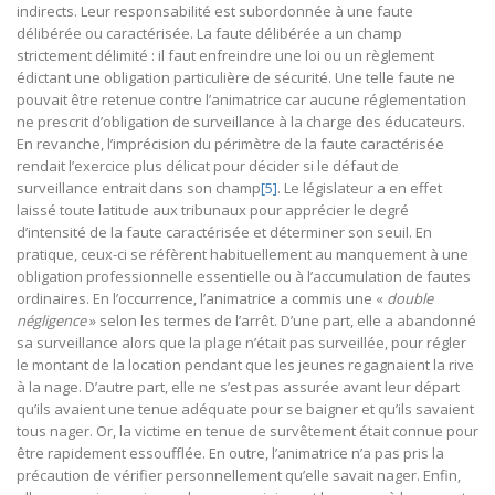
indirects. Leur responsabilité est subordonnée à une faute
délibérée ou caractérisée. La faute délibérée a un champ
strictement délimité : il faut enfreindre une loi ou un règlement
édictant une obligation particulière de sécurité. Une telle faute ne
pouvait être retenue contre l’animatrice car aucune réglementation
ne prescrit d’obligation de surveillance à la charge des éducateurs.
En revanche, l’imprécision du périmètre de la faute caractérisée
rendait l’exercice plus délicat pour décider si le défaut de
surveillance entrait dans son champ
[5]
. Le législateur a en effet
laissé toute latitude aux tribunaux pour apprécier le degré
d’intensité de la faute caractérisée et déterminer son seuil. En
pratique, ceux-ci se réfèrent habituellement au manquement à une
obligation professionnelle essentielle ou à l’accumulation de fautes
ordinaires. En l’occurrence, l’animatrice a commis une «
double
négligence
» selon les termes de l’arrêt. D’une part, elle a abandonné
sa surveillance alors que la plage n’était pas surveillée, pour régler
le montant de la location pendant que les jeunes regagnaient la rive
à la nage. D’autre part, elle ne s’est pas assurée avant leur départ
qu’ils avaient une tenue adéquate pour se baigner et qu’ils savaient
tous nager. Or, la victime en tenue de survêtement était connue pour
être rapidement essoufflée. En outre, l’animatrice n’a pas pris la
précaution de vérifier personnellement qu’elle savait nager. Enfin,