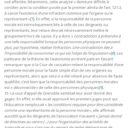
soit affectée. Néanmoins, cette analyse « demeure difficile à
concilier avec la condition posée par le premier alinéa de l’art. 121-2,
à savoir l’existence d’une infraction commise par l’organe ou le
représentant »
[7]
. En effet, si la responsabilité de la personne
morale est intrinsèquement liée à celle de ses dirigeants ou
représentants, leur relaxe devrait nécessairement mettre le
groupement hors de cause. Il y a donc «
contradiction à prétendre à
une telle responsabilité lorsque les personnes physiques ne peuvent
plus, par hypothèse, réaliser l’infraction. Une contradiction liée à
l’impossibilité de consommer ce qui est l’objet de l’imputation
»
[8]
. Les
partisans de la théorie de l’autonomie en tirent parti en faisant
remarquer que si la Cour de cassation retient la responsabilité d’une
personne morale pour la faute simple d’un de ses organes ou
représentants, alors que celui-ci a été relaxé pour absence de faute
qualifiée, c’est bien que la responsabilité des personnes morales
est «
déconnectée
» de celle des personnes physiques
[9]
.
15- La cour d’appel de Grenoble semblait leur avoir donné des
gages. En effet, si elle avait approuvé les premiers juges pour qui
l’éducatrice remplissait «
les conditions requises pour être considérée
comme une représentante de la personne morale
», elle affirmait
aussitôt que les dirigeants de l’association n’avaient «
jamais donné
de directives au centre (…) pour l’organisation des activités de
baignade et pour s’assurer du respect de règles élémentaires de