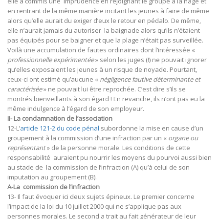
elle a commis une imprudence en rejoignant le groupe à la nage et
en rentrant de la même manière incitant les jeunes à faire de même
alors qu’elle aurait du exiger d’eux le retour en pédalo. De même,
elle n’aurait jamais du autoriser la baignade alors qu’ils n’étaient
pas équipés pour se baigner et que la plage n’était pas surveillée.
Voilà une accumulation de fautes ordinaires dont l’intéressée «
professionnelle expérimentée
» selon les juges (!) ne pouvait ignorer
qu’elles exposaient les jeunes à un risque de noyade. Pourtant,
ceux-ci ont estimé qu’aucune «
négligence fautive déterminante et
caractérisée
» ne pouvait lui être reprochée. C’est dire s’ils se
montrés bienveillants à son égard ! En revanche, ils n’ont pas eu la
même indulgence à l’égard de son employeur.
II- La condamnation de l’association
12-L’
article 121-2 du code pénal
subordonne la mise en cause d’un
groupement à la commission d’une infraction par un «
organe ou
représentant
» de la personne morale. Les conditions de cette
responsabilité auraient pu nourrir les moyens du pourvoi aussi bien
au stade de la commission de l’infraction (A) qu’à celui de son
imputation au groupement (B).
A-La commission de l’infraction
13- Il faut évoquer ici deux sujets épineux. Le premier concerne
l’impact de la loi du 10 juillet 2000 qui ne s’applique pas aux
personnes morales. Le second a trait au fait générateur de leur