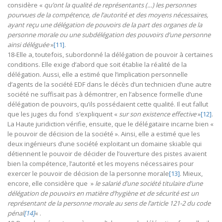
considère «
qu’ont la qualité de représentants (…) les personnes
pourvues de la compétence, de l’autorité et des moyens nécessaires,
ayant reçu une délégation de pouvoirs de la part des organes de la
personne morale ou une subdélégation des pouvoirs d’une personne
ainsi déléguée
»
[11]
.
18-Elle a, toutefois, subordonné la délégation de pouvoir à certaines
conditions. Elle exige d’abord que soit établie la réalité de la
délégation. Aussi, elle a estimé que l’implication personnelle
d’agents de la société EDF dans le décès d’un technicien d’une autre
société ne suffisait pas à démontrer, en l’absence formelle d’une
délégation de pouvoirs, qu’ils possédaient cette qualité. Il eut fallut
que les juges du fond s’expliquent «
sur son existence effective
»
[12]
.
La Haute juridiction vérifie, ensuite, que le délégataire incarne bien «
le pouvoir de décision de la société ». Ainsi, elle a estimé que les
deux ingénieurs d’une société exploitant un domaine skiable qui
détiennent le pouvoir de décider de l’ouverture des pistes avaient
bien la compétence, l’autorité et les moyens nécessaires pour
exercer le pouvoir de décision de la personne morale
[13]
. Mieux,
encore, elle considère que »
le salarié d’une société titulaire d’une
délégation de pouvoirs en matière d’hygiène et de sécurité est un
représentant de la personne morale au sens de l’article 121-2 du code
pénal
[14]
« .