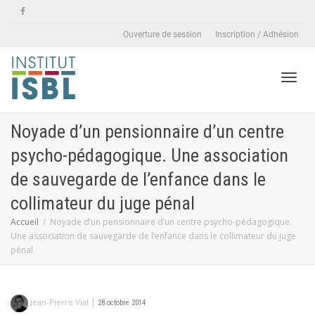
Ouverture de session
Inscription / Adhésion
Active
Noyade d’un pensionnaire d’un centre
psycho-pédagogique. Une association
naviga
de sauvegarde de l’enfance dans le
collimateur du juge pénal
Accueil
Noyade d’un pensionnaire d’un centre psycho-pédagogique.
Une association de sauvegarde de l’enfance dans le collimateur du juge
pénal
|
Jean-Pierre Vial
28 octobre 2014