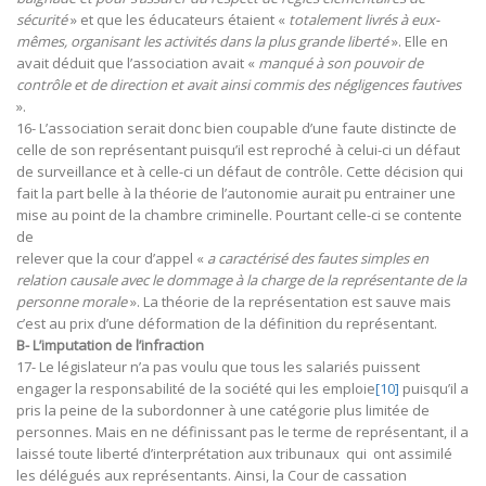
sécurité
» et que les éducateurs étaient «
totalement livrés à eux-
mêmes, organisant les activités dans la plus grande liberté
». Elle en
avait déduit que l’association avait «
manqué à son pouvoir de
contrôle et de direction et avait ainsi commis des négligences fautives
».
16- L’association serait donc bien coupable d’une faute distincte de
celle de son représentant puisqu’il est reproché à celui-ci un défaut
de surveillance et à celle-ci un défaut de contrôle. Cette décision qui
fait la part belle à la théorie de l’autonomie aurait pu entrainer une
mise au point de la chambre criminelle. Pourtant celle-ci se contente
de
relever que la cour d’appel «
a caractérisé des fautes simples en
relation causale avec le dommage à la charge de la représentante de la
personne morale
». La théorie de la représentation est sauve mais
c’est au prix d’une déformation de la définition du représentant.
B- L’imputation de l’infraction
17- Le législateur n’a pas voulu que tous les salariés puissent
engager la responsabilité de la société qui les emploie
[10]
puisqu’il a
pris la peine de la subordonner à une catégorie plus limitée de
personnes. Mais en ne définissant pas le terme de représentant, il a
laissé toute liberté d’interprétation aux tribunaux qui ont assimilé
les délégués aux représentants. Ainsi, la Cour de cassation