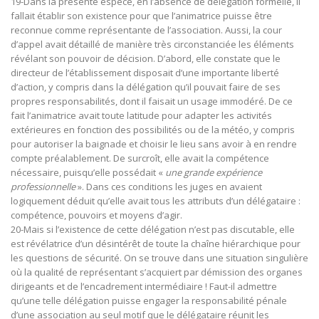
19-Dans la présente espèce, en l’absence de délégation formelle, il
fallait établir son existence pour que l’animatrice puisse être
reconnue comme représentante de l’association. Aussi, la cour
d’appel avait détaillé de manière très circonstanciée les éléments
révélant son pouvoir de décision. D’abord, elle constate que le
directeur de l’établissement disposait d’une importante liberté
d’action, y compris dans la délégation qu’il pouvait faire de ses
propres responsabilités, dont il faisait un usage immodéré. De ce
fait l’animatrice avait toute latitude pour adapter les activités
extérieures en fonction des possibilités ou de la météo, y compris
pour autoriser la baignade et choisir le lieu sans avoir à en rendre
compte préalablement. De surcroît, elle avait la compétence
nécessaire, puisqu’elle possédait «
une grande expérience
professionnelle
». Dans ces conditions les juges en avaient
logiquement déduit qu’elle avait tous les attributs d’un délégataire :
compétence, pouvoirs et moyens d’agir.
20-Mais si l’existence de cette délégation n’est pas discutable, elle
est révélatrice d’un désintérêt de toute la chaîne hiérarchique pour
les questions de sécurité. On se trouve dans une situation singulière
où la qualité de représentant s’acquiert par démission des organes
dirigeants et de l’encadrement intermédiaire ! Faut-il admettre
qu’une telle délégation puisse engager la responsabilité pénale
d’une association au seul motif que le délégataire réunit les