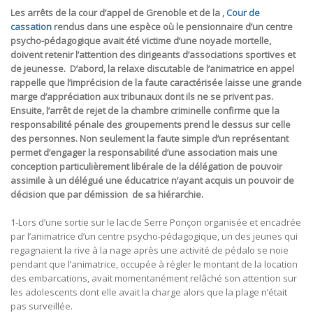
Les arrêts de la cour d’appel de Grenoble et de la ,
Cour de
cassation
r
endus dans une espèce où le pensionnaire d’un centre
psycho-pédagogique avait été victime d’une noyade mortelle,
doivent retenir l’attention des dirigeants d’associations sportives et
de jeunesse. D’abord, la relaxe discutable de l’animatrice en appel
rappelle que l’imprécision de la faute caractérisée laisse une grande
marge d’appréciation aux tribunaux dont ils ne se privent pas.
Ensuite, l’arrêt de rejet de la chambre criminelle confirme que la
responsabilité pénale des groupements prend le dessus sur celle
des personnes. Non seulement la faute simple d’un représentant
permet d’engager la responsabilité d’une association mais une
conception particulièrement libérale de la délégation de pouvoir
assimile à un délégué une éducatrice n’ayant acquis un pouvoir de
décision que par démission de sa hiérarchie.
1-Lors d’une sortie sur le lac de Serre Ponçon organisée et encadrée
par l’animatrice d’un centre psycho-pédagogique, un des jeunes qui
regagnaient la rive à la nage après une activité de pédalo se noie
pendant que l’animatrice, occupée à régler le montant de la location
des embarcations, avait momentanément relâché son attention sur
les adolescents dont elle avait la charge alors que la plage n’était
pas surveillée.