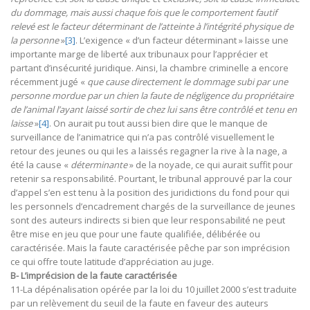
du dommage, mais aussi chaque fois que le comportement fautif
relevé est le facteur déterminant de l’atteinte à l’intégrité physique de
la personne
»
[3]
. L’exigence « d’un facteur déterminant » laisse une
importante marge de liberté aux tribunaux pour l’apprécier et
partant d’insécurité juridique. Ainsi, la chambre criminelle a encore
récemment jugé «
que cause directement le dommage subi par une
personne mordue par un chien la faute de négligence du propriétaire
de l’animal l’ayant laissé sortir de chez lui sans être contrôlé et tenu en
laisse
»
[4]
. On aurait pu tout aussi bien dire que le manque de
surveillance de l’animatrice qui n’a pas contrôlé visuellement le
retour des jeunes ou qui les a laissés regagner la rive à la nage, a
été la cause «
déterminante
» de la noyade, ce qui aurait suffit pour
retenir sa responsabilité. Pourtant, le tribunal approuvé par la cour
d’appel s’en est tenu à la position des juridictions du fond pour qui
les personnels d’encadrement chargés de la surveillance de jeunes
sont des auteurs indirects si bien que leur responsabilité ne peut
être mise en jeu que pour une faute qualifiée, délibérée ou
caractérisée. Mais la faute caractérisée pêche par son imprécision
ce qui offre toute latitude d’appréciation au juge.
B- L’imprécision de la faute caractérisée
11-La dépénalisation opérée par la loi du 10 juillet 2000 s’est traduite
par un relèvement du seuil de la faute en faveur des auteurs