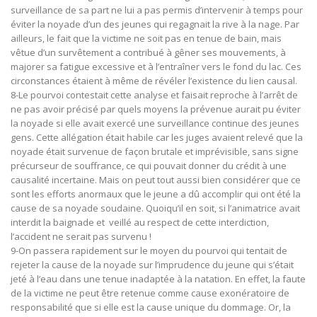
surveillance de sa part ne lui a pas permis d’intervenir à temps pour
éviter la noyade d’un des jeunes qui regagnait la rive à la nage. Par
ailleurs, le fait que la victime ne soit pas en tenue de bain, mais
vêtue d’un survêtement a contribué à gêner ses mouvements, à
majorer sa fatigue excessive et à l’entraîner vers le fond du lac. Ces
circonstances étaient à même de révéler l’existence du lien causal.
8-Le pourvoi contestait cette analyse et faisait reproche à l’arrêt de
ne pas avoir précisé par quels moyens la prévenue aurait pu éviter
la noyade si elle avait exercé une surveillance continue des jeunes
gens. Cette allégation était habile car les juges avaient relevé que la
noyade était survenue de façon brutale et imprévisible, sans signe
précurseur de souffrance, ce qui pouvait donner du crédit à une
causalité incertaine. Mais on peut tout aussi bien considérer que ce
sont les efforts anormaux que le jeune a dû accomplir qui ont été la
cause de sa noyade soudaine. Quoiqu’il en soit, si l’animatrice avait
interdit la baignade et veillé au respect de cette interdiction,
l’accident ne serait pas survenu !
9-On passera rapidement sur le moyen du pourvoi qui tentait de
rejeter la cause de la noyade sur l’imprudence du jeune qui s’était
jeté à l’eau dans une tenue inadaptée à la natation. En effet, la faute
de la victime ne peut être retenue comme cause exonératoire de
responsabilité que si elle est la cause unique du dommage. Or, la