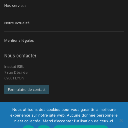
Nos services
Notre Actualité
Mentions légales
Nous contacter
Institut ISBL
7 rue Désirée
69001 LYON
Formulaire de contact
Nous utilisons des cookies pour vous garantir la meilleure
expérience sur notre site web. Aucune donnée personnelle
n'est collectée. Merci d'accepter l'utilisation de ceux-ci.
© 2026 Institut ISBL |
Tous droits réservés |
Mentions légales
|