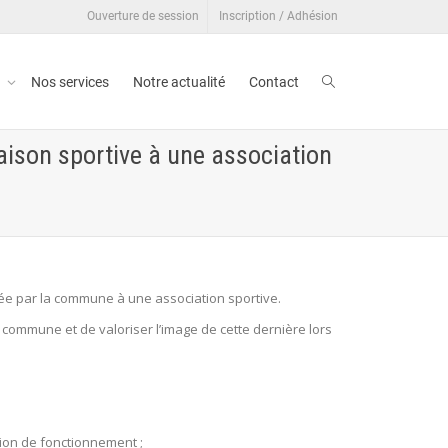
Ouverture de session
Inscription / Adhésion
t
Nos services
Notre actualité
Contact
aison sportive à une association
ée par la commune à une association sportive.
a commune et de valoriser l’image de cette dernière lors
tion de fonctionnement ;