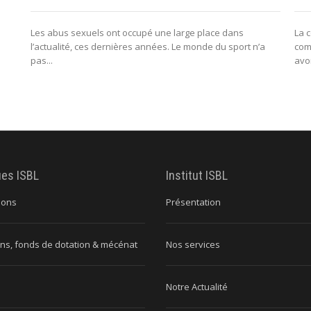
Les abus sexuels ont occupé une large place dans
La 
l’actualité, ces dernières années. Le monde du sport n’a
com
pas...
avo
ues ISBL
Institut ISBL
ions
Présentation
ns, fonds de dotation & mécénat
Nos services
Notre Actualité