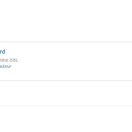
rd
stitut ISBL
'auteur