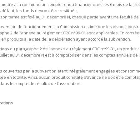
smettre à la commune un compte rendu financier dans les 6 mois de la clôtu
 défaut, les fonds devront être restitués ;
 son terme est fixé au 31 décembre N, chaque partie ayant une faculté de r
ubvention de fonctionnement, la Commission estime que les dispositions re
phe 2 de l’annexe au règlement CRC n°99-01 sont applicables. En conséq
e en produits à la date de la délibération ayant accordé la subvention.
ions du paragraphe 2 de l’annexe au règlement CRC n°99-01, un produit co
uillet au 31 décembre N est à comptabiliser dans les comptes annuels de l
es couvertes par la subvention étant intégralement engagées et consommées
sée en totalité. Ainsi, aucun produit constaté d’avance ne doit être comptab
dans le compte de résultat de l’association.
cations