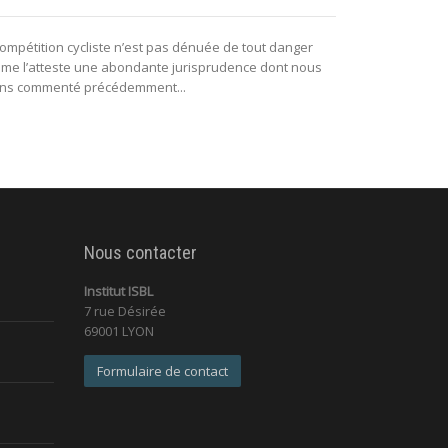
sportifs
compétition cycliste n’est pas dénuée de tout danger
me l’atteste une abondante jurisprudence dont nous
Tous les jours 
ns commenté précédemment...
sportifs, la col
Nous contacter
Institut ISBL
7 rue Désirée
69001 LYON
Formulaire de contact