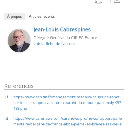
À propos
Articles récents
Jean-Louis Cabrespines
Délégué Général du CIRIEC France
voir la fiche de l'auteur
References
References
↑
1
https://www.ash.tm.fr/management-reseaux/coups-de-rabot-
sur-less-le-rapport-a-contre-courant-du-depute-paul-midy-957
183.php
↑
2
https://www.carenews.com/carenews-pro/news/rapport-parle
mentaire-bergere-de-france-abbe-pierre-les-breves-ess-de-la