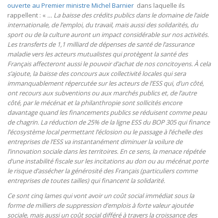
ouverte au Premier ministre Michel Barnier
dans laquelle ils
rappellent : «
… La baisse des crédits publics dans le domaine de l’aide
internationale, de l’emploi, du travail, mais aussi des solidarités, du
sport ou de la culture auront un impact considérable sur nos activités.
Les transferts de 1,1 milliard de dépenses de santé de l’assurance
maladie vers les acteurs mutualistes qui protègent la santé des
Français affecteront aussi le pouvoir d’achat de nos concitoyens. À cela
s’ajoute, la baisse des concours aux collectivité locales qui sera
immanquablement répercutée sur les acteurs de l’ESS qui, d’un côté,
ont recours aux subventions ou aux marchés publics et, de l’autre
côté, par le mécénat et la philanthropie sont sollicités encore
davantage quand les financements publics se réduisent comme peau
de chagrin. La réduction de 25% de la ligne ESS du BOP 305 qui finance
l’écosystème local permettant l’éclosion ou le passage à l’échelle des
entreprises de l’ESS va instantanément diminuer la voilure de
l’innovation sociale dans les territoires. En ce sens, la menace répétée
d’une instabilité fiscale sur les incitations au don ou au mécénat porte
le risque d’assécher la générosité des Français (particuliers comme
entreprises de toutes tailles) qui financent la solidarité.
Ce sont cinq lames qui vont avoir un coût social immédiat sous la
forme de milliers de suppression d’emplois à forte valeur ajoutée
sociale, mais aussi un coût social différé à travers la croissance des