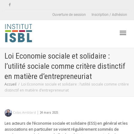
Ouverture de session
Inscription / Adhésion
Active
Loi Economie sociale et solidaire :
l’utilité sociale comme critère distinctif
naviga
en matière d’entrepreneuriat
Accueil
Loi Economie sociale et solidaire : l’utilité sociale comme critère
distinctif en matière d’entrepreneuriat
|
Colas Amblard
24 mars 2025
Les acteurs de l’économie sociale et solidaire (ESS) en général et les
associations en particulier se voient régulièrement sommés de