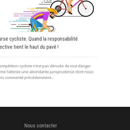
rse cycliste. Quand la responsabilité
Recourir au 
ective tient le haut du pavé !
l’usage des
sportifs
compétition cycliste n’est pas dénuée de tout danger
me l’atteste une abondante jurisprudence dont nous
Tous les jours 
ns commenté précédemment...
sportifs, la col
Nous contacter