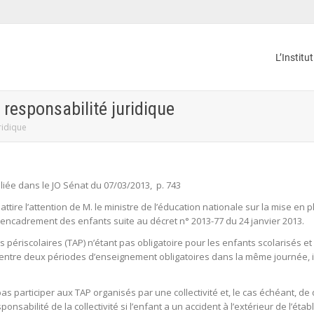
L’Institu
 responsabilité juridique
ridique
ée dans le JO Sénat du 07/03/2013, p. 743
ttire l’attention de M. le ministre de l’éducation nationale sur la mise en 
’encadrement des enfants suite au décret n° 2013-77 du 24 janvier 2013.
és périscolaires (TAP) n’étant pas obligatoire pour les enfants scolarisés 
 entre deux périodes d’enseignement obligatoires dans la même journée, il
pas participer aux TAP organisés par une collectivité et, le cas échéant, d
sponsabilité de la collectivité si l’enfant a un accident à l’extérieur de l’é