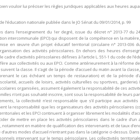
ien vouloir lui préciser les règles juridiques applicables aux heures aup
de l’éducation nationale publiée dans le JO Sénat du 09/01/2014, p. 99
es dans l’enseignement du 1er degré, issue du décret n° 2013-77 du 24 
on intercommunale (EPCI) qui disposent de la compétence en la matière, de
ise en œuvre d’un projet éducatif territorial (circulaire n° 2013-036 
rganisation des activités périscolaires. En dehors des heures d’enseigne
e cadre d’activités périscolaires définies à l’article L. 551-1 du code de l’éd
nfère aux collectivités ou aux EPCI. Comme antérieurement à la réforme des 
uivent la classe. Il s’agit de la période d’accueil du matin avant la class
mprenant le cas échéant un temps de restauration) et de la période d’
larité, accueils de loisirs, activités culturelles ou sportives, garderie). L
iscolaires organisées, assument également la responsabilité de ces activit
amilles n’ont pas souhaité inscrire, sont sous la responsabilité de leurs pa
ements, la collectivité n’est responsable que s’il participe aux activit
t la responsabilité que les organisateurs des activités périscolaires (co
territoriales et les EPCI continuent à organiser librement les modalités d’ac
cider de mettre en place les activités périscolaires dans le cadre d’un
, notamment en matière de qualification des intervenants et de taux d’en
re d’autres modes d’accueil n’entrant pas dans la catégorie ci-dessus. Dans
nnels intervenant sur le temps périscolaire. Les collectivités territorial