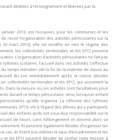
aravant dédiées à l’enseignement et libérées par la
janvier 2013, est l’occasion, pour les communes et les
 revoir l’organisation des activités périscolaires sur la
du 20 mars 2013), elle ne modifie en rien le régime des
ment, les collectivités territoriales et les EPCI peuvent
ucation. L’organisation d’activités périscolaires ne fait pas
rythmes scolaires, l’accueil dans ces activités s’effectue
e, du temps méridien (de la fin de la matinée de classe au
accueil du soir immédiatement après la classe (études
es collectivités territoriales et les EPCI, qui assument la
és. Dans la mesure où ces activités sont facultatives pour
rents durant ce temps périscolaire. Ainsi, lorsqu’un enfant
és périscolaires qu’elle organise. La réforme des rythmes
mmunes, EPCI) ont à l’égard des élèves qui y participent.
cueil des enfants qu’ils ont sous leur responsabilité sur le
 accueil de loisirs sans hébergement et doivent alors se
cadrement. Ils peuvent également décider d’organiser les
 ce cas, ils fixent eux-mêmes le taux d’encadrement et les
es et les EPCI peuvent décider de confier cette mission à