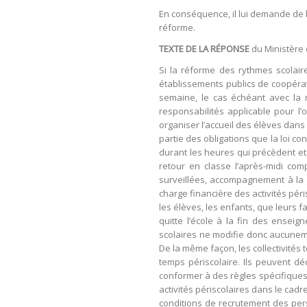
En conséquence, il lui demande de b
réforme.
TEXTE DE LA RÉPONSE
du Ministère 
Si la réforme des rythmes scolair
établissements publics de coopérati
semaine, le cas échéant avec la m
responsabilités applicable pour l’o
organiser l’accueil des élèves dans l
partie des obligations que la loi co
durant les heures qui précèdent et s
retour en classe l’après-midi co
surveillées, accompagnement à la sco
charge financière des activités pér
les élèves, les enfants, que leurs f
quitte l’école à la fin des enseign
scolaires ne modifie donc aucunemen
De la même façon, les collectivités 
temps périscolaire. Ils peuvent dé
conformer à des règles spécifiques
activités périscolaires dans le cad
conditions de recrutement des perso