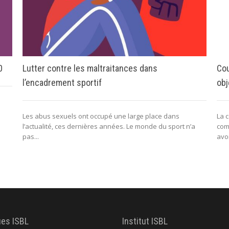
0
Lutter contre les maltraitances dans
Cou
l’encadrement sportif
obj
Les abus sexuels ont occupé une large place dans
La 
l’actualité, ces dernières années. Le monde du sport n’a
com
pas...
avo
ues ISBL
Institut ISBL