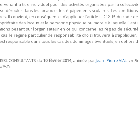
rvenant à titre individuel pour des activités organisées par la collectivi
 se dérouler dans les locaux et les équipements scolaires. Les conditions
s. Il convient, en conséquence, d’appliquer l’article L. 212-15 du code d
propriétaire des locaux et la personne physique ou morale à laquelle il est
ions pesant sur l’organisateur en ce qui concerne les règles de sécurité
 le régime particulier de responsabilité choisi trouvera à s’appliquer. Le 
st responsable dans tous les cas des dommages éventuels, en dehors des 
at ISBL CONSULTANTS du
10 février 2014
, animée par
Jean- Pierre VIAL
: «
Ré
tifs?
« .