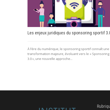
Les enjeux juridiques du sponsoring sportif 3.
À l’ère du numérique, le sponsoring sportif connaît une
transformation majeure, évoluant vers le « Sponsoring
3.0 », une nouvelle approche...
Rubriq