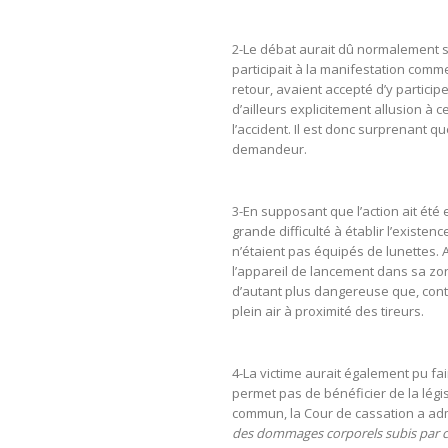
2-Le débat aurait dû normalement s’en
participait à la manifestation comme
retour, avaient accepté d’y particip
d’ailleurs explicitement allusion à c
l’accident. Il est donc surprenant q
demandeur.
3-En supposant que l’action ait été e
grande difficulté à établir l’exist
n’étaient pas équipés de lunettes.
l’appareil de lancement dans sa zon
d’autant plus dangereuse que, cont
plein air à proximité des tireurs.
4-La victime aurait également pu fai
permet pas de bénéficier de la légis
commun, la Cour de cassation a admi
des dommages corporels subis par cel