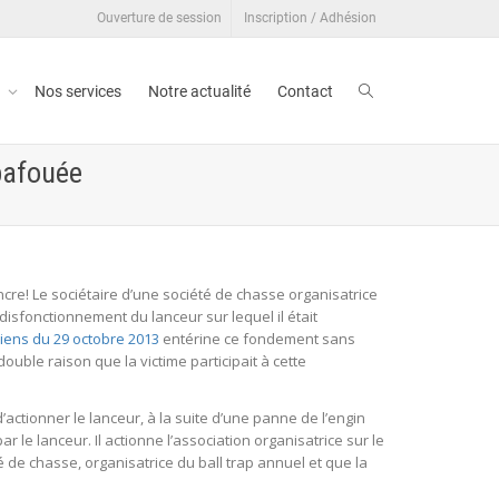
Ouverture de session
Inscription / Adhésion
t
Nos services
Notre actualité
Contact
bafouée
encre! Le sociétaire d’une société de chasse organisatrice
 disfonctionnement du lanceur sur lequel il était
iens du 29 octobre 2013
entérine ce fondement sans
ouble raison que la victime participait à cette
d’actionner le lanceur, à la suite d’une panne de l’engin
r le lanceur. Il actionne l’association organisatrice sur le
té de chasse, organisatrice du ball trap annuel et que la