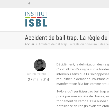
Accident de ball trap. La règle 
Accueil
Accident de ball trap. La règle du non-cumul des 
Décidément, la délimitation des resp
d’un ball trap l’assigne sur le fond
|
Jean-Pierre Vial
intervenu sans que lui soit opposée
requalifier la demande. Pourtant les
27 mai 2014
manifestation à la fois comme tireu
1-Alors qu’il participait au ball tra
prêté par une société de chasse, est 
fondement de l’article 1384 alinéa 1
défaillance de l’engin avait été éta