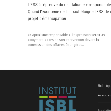
L’ESS à l’épreuve du capitalisme « responsable
Quand l’économie de l’impact éloigne l’ESS de
projet d’émancipation
« Capitalisme responsable » : l’expression serait un
« oxymore. » Lors de son intervention devant la
commission des affaires étrangères...
Rubriq
Associat
Fondatio