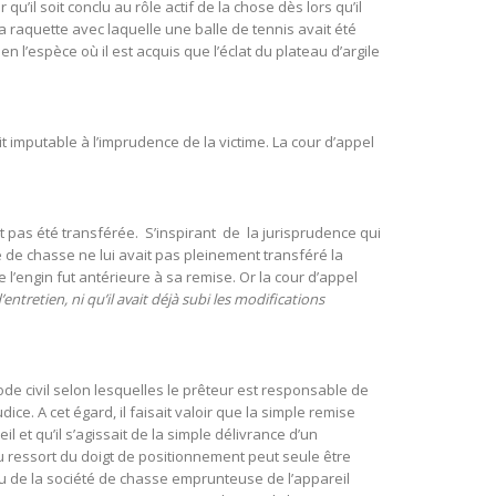
qu’il soit conclu au rôle actif de la chose dès lors qu’il
a raquette avec laquelle une balle de tennis avait été
en l’espèce où il est acquis que l’éclat du plateau d’argile
imputable à l’imprudence de la victime. La cour d’appel
ait pas été transférée. S’inspirant de la jurisprudence qui
té de chasse ne lui avait pas pleinement transféré la
de l’engin fut antérieure à sa remise. Or la cour d’appel
tretien, ni qu’il avait déjà subi les modifications
ode civil selon lesquelles le prêteur est responsable de
ice. A cet égard, il faisait valoir que la simple remise
 et qu’il s’agissait de la simple délivrance d’un
du ressort du doigt de positionnement peut seule être
nu de la société de chasse emprunteuse de l’appareil