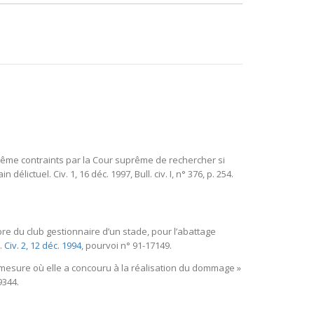
nt même contraints par la Cour suprême de rechercher si
ictuel. Civ. 1, 16 déc. 1997, Bull. civ. I, n° 376, p. 254.
bre du club gestionnaire d’un stade, pour l’abattage
e.
Civ. 2, 12 déc. 1994
, pourvoi n° 91-17149.
 la mesure où elle a concouru à la réalisation du dommage »
9344.