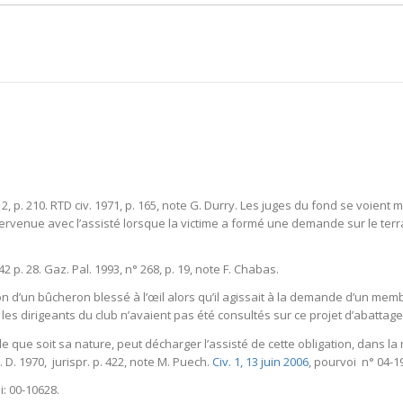
, 2, p. 210. RTD civ. 1971, p. 165, note G. Durry. Les juges du fond se voie
venue avec l’assisté lorsque la victime a formé une demande sur le terrain dél
 n° 42 p. 28. Gaz. Pal. 1993, n° 268, p. 19, note F. Chabas.
on d’un bûcheron blessé à l’œil alors qu’il agissait à la demande d’un mem
 les dirigeants du club n’avaient pas été consultés sur ce projet d’abattag
elle que soit sa nature, peut décharger l’assisté de cette obligation, dans
15. D. 1970, jurispr. p. 422, note M. Puech.
Civ. 1, 13 juin 2006
, pourvoi n° 04-1
i: 00-10628.