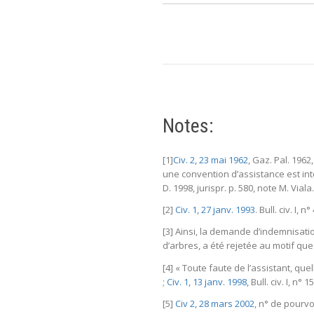
Notes:
[1]
Civ. 2, 23 mai 1962
, Gaz. Pal. 1962
une convention d’assistance est inter
D. 1998, jurispr. p. 580, note M. Viala.
[2]
Civ. 1, 27 janv. 1993
. Bull. civ. I,
[3] Ainsi, la demande d’indemnisati
d’arbres, a été rejetée au motif que
[4] « Toute faute de l’assistant, qu
;
Civ. 1, 13 janv. 1998,
Bull. civ. I, n° 
[5]
Civ 2, 28 mars 2002
, n° de pourvo