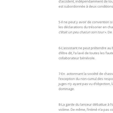
d’accident, indépendamment de tou
est subordonnée à deux conditions : 
5-Il ne peut y avoir de convention si 
les déclarations du trésorier en ch
c’était un peu chacun son tour
». De
6-L’assistant ne peut prétendre au 
d’être dit, l’a lavé de toutes les fa
collaborateur bénévole.
7-En actionnant la société de chasse
l’exception du non-cumul des respons
juges n’y ayant pas vu d’objection, l
dommage.
8-La garde du lanceur débattue à l’o
victime. De même, l’intimé n’a pas c