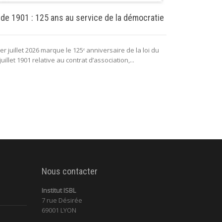
Puissance pu
 de 1901 : 125 ans au service de la démocratie
La puissance 
er juillet 2026 marque le 125ᵉ anniversaire de la loi du
lui permettant 
juillet 1901 relative au contrat d’association,...
fonctionnement 
Nous contacter
Institut ISBL
7 rue Désirée
69001 LYON