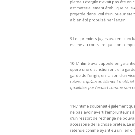
plateau d’argile n’avait pas été en co
est matériellement établi que celle-
projetée dans l’œil d’un joueur était
a bien été propulsé par l’engin.
9-Les premiers juges avaient conclu
estime au contraire que son compo
10- L’intimé avait appelé en garanti
opère une distinction entre la garde
garde de l’engin, en raison d’un vice
relève «
qu’aucun élément matériel ne
qualifiées par l’expert comme non c
11-L’intimé soutenait également que
ne pas avoir averti l’emprunteur s’il
d’un ressort de rechange ne pouvait 
accessoire de la chose prêtée. Le m
retenue comme ayant eu un lien dire