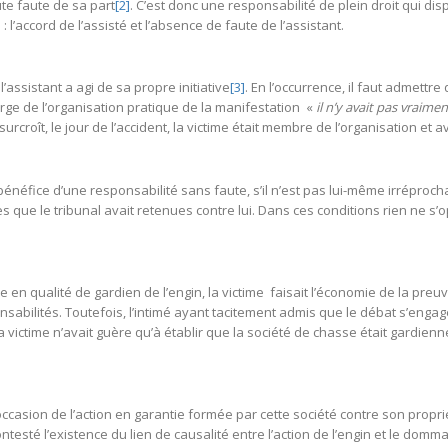
te faute de sa part
[2]
. C’est donc une responsabilité de plein droit qui disp
l’accord de l’assisté et l’absence de faute de l’assistant.
l’assistant a agi de sa propre initiative
[3]
. En l’occurrence, il faut admettr
arge de l’organisation pratique de la manifestation «
il n’y avait pas vraim
 surcroît, le jour de l’accident, la victime était membre de l’organisation et 
bénéfice d’une responsabilité sans faute, s’il n’est pas lui-même irréproch
utes que le tribunal avait retenues contre lui. Dans ces conditions rien ne s
 en qualité de gardien de l’engin, la victime faisait l’économie de la preu
abilités. Toutefois, l’intimé ayant tacitement admis que le débat s’engage s
a victime n’avait guère qu’à établir que la société de chasse était gardienne
ccasion de l’action en garantie formée par cette société contre son proprié
ontesté l’existence du lien de causalité entre l’action de l’engin et le do