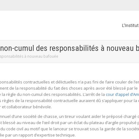
L’Institu
du non-cumul des responsabilités à nouveau 
responsabilités à nouveau bafouée
onsabilités contractuelles et délictuelles n’a pas fini de faire couler de l’
ement de la responsabilité du fait des choses après avoir été blessé par le
 la règle du non-cumul des responsabilités. L’arrêt de la
cour d’appel d’Am
 règles de la responsabilité contractuelle auraient dû s’appliquer pour la d
r et collaborateur bénévole.
p annuel d’une société de chasse, un tireur voulant aider le préposé chargé 
blessé au niveau de l’œil droit par un éclat du plateau d’argile propulsé pa
 du code civil au motif que le lanceur se trouvait sous la garde de la socié
blie par un rapport d’expertise technique.