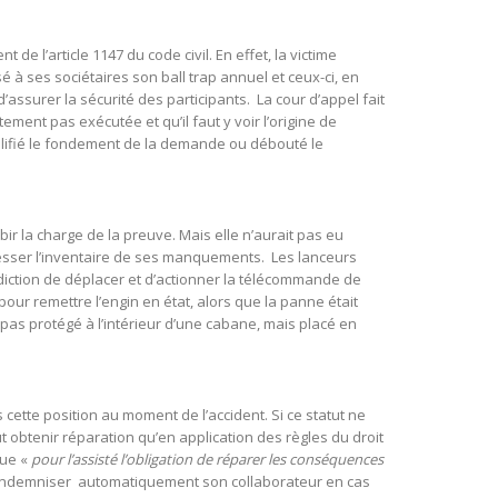
de l’article 1147 du code civil. En effet, la victime
é à ses sociétaires son ball trap annuel et ceux-ci, en
’assurer la sécurité des participants. La cour d’appel fait
tement pas exécutée et qu’il faut y voir l’origine de
equalifié le fondement de la demande ou débouté le
ubir la charge de la preuve. Mais elle n’aurait pas eu
 dresser l’inventaire de ses manquements. Les lanceurs
diction de déplacer et d’actionner la télécommande de
ur remettre l’engin en état, alors que la panne était
as protégé à l’intérieur d’une cabane, mais placé en
 cette position au moment de l’accident. Si ce statut ne
ut obtenir réparation qu’en application des règles du droit
que «
pour l’assisté l’obligation de réparer les conséquences
à indemniser automatiquement son collaborateur en cas