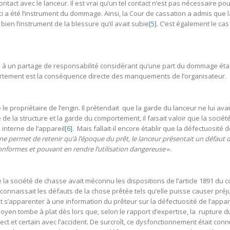
ntact avec le lanceur. Il est vrai qu’un tel contact n’est pas nécessaire pour 
ci a été l’instrument du dommage. Ainsi, la Cour de cassation a admis que l
 bien l’instrument de la blessure qu’il avait subie
[5]
. C’est également le cas 
 à un partage de responsabilité considérant qu’une part du dommage était 
rtement est la conséquence directe des manquements de l’organisateur.
e le propriétaire de l’engin. Il prétendait que la garde du lanceur ne lui av
 de la structure et la garde du comportement, il faisait valoir que la socié
 interne de l’appareil
[6]
. Mais fallait-il encore établir que la défectuosité 
 permet de retenir qu’à l’époque du prêt, le lanceur présentait un défaut d’en
onformes et pouvant en rendre l’utilisation dangereuse
».
 la société de chasse avait méconnu les dispositions de l’article 1891 du c
 connaissait les défauts de la chose prêtée tels qu’elle puisse causer préjud
s’apparenter à une information du prêteur sur la défectuosité de l’appareil
oyen tombe à plat dès lors que, selon le rapport d’expertise, la rupture 
ct et certain avec l’accident. De surcroît, ce dysfonctionnement était con