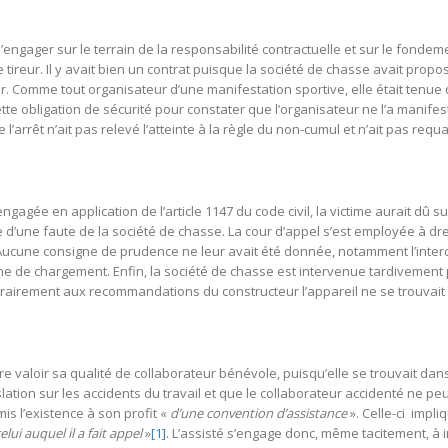
gager sur le terrain de la responsabilité contractuelle et sur le fondement 
 tireur. Il y avait bien un contrat puisque la société de chasse avait propos
er. Comme tout organisateur d’une manifestation sportive, elle était tenue d
ette obligation de sécurité pour constater que l’organisateur ne l’a manifes
ue l’arrêt n’ait pas relevé l’atteinte à la règle du non-cumul et n’ait pas r
ngagée en application de l’article 1147 du code civil, la victime aurait dû s
ence d’une faute de la société de chasse. La cour d’appel s’est employée à
 Aucune consigne de prudence ne leur avait été donnée, notamment l’inter
e de chargement. Enfin, la société de chasse est intervenue tardivement po
rairement aux recommandations du constructeur l’appareil ne se trouvait p
re valoir sa qualité de collaborateur bénévole, puisqu’elle se trouvait dans
lation sur les accidents du travail et que le collaborateur accidenté ne pe
s l’existence à son profit «
d’une convention d’assistance
». Celle-ci impli
ui auquel il a fait appel
»
[1]
. L’assisté s’engage donc, même tacitement, 