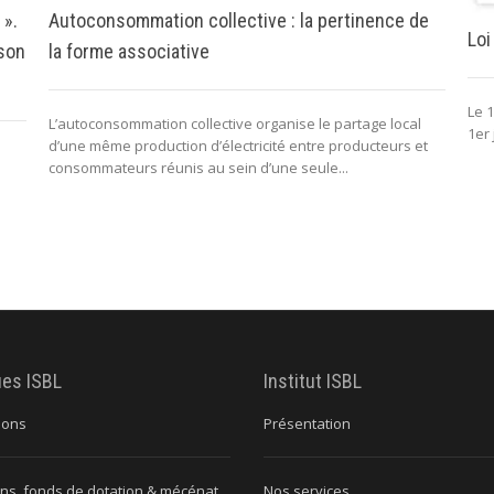
 ».
Autoconsommation collective : la pertinence de
Loi
 son
la forme associative
Le 1
L’autoconsommation collective organise le partage local
1er 
d’une même production d’électricité entre producteurs et
consommateurs réunis au sein d’une seule...
ues ISBL
Institut ISBL
ions
Présentation
ns, fonds de dotation & mécénat
Nos services