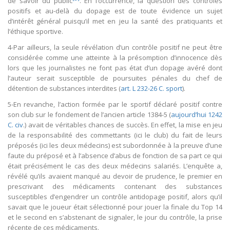
de savoir du public
. En l’occurrence, la question des contrôles
positifs et au-delà du dopage est de toute évidence un sujet
d’intérêt général puisqu’il met en jeu la santé des pratiquants et
l’éthique sportive.
4-Par ailleurs, la seule révélation d’un contrôle positif ne peut être
considérée comme une atteinte à la présomption d’innocence dès
lors que les journalistes ne font pas état d’un dopage avéré dont
l’auteur serait susceptible de poursuites pénales du chef de
détention de substances interdites (
art. L 232-26 C. sport
).
5-En revanche, l’action formée par le sportif déclaré positif contre
son club sur le fondement de l’ancien article 1384-5 (
aujourd’hui 1242
C. civ
.) avait de véritables chances de succès. En effet, la mise en jeu
de la responsabilité des commettants (ici le club) du fait de leurs
préposés (ici les deux médecins) est subordonnée à la preuve d’une
faute du préposé et à l’absence d’abus de fonction de sa part ce qui
était précisément le cas des deux médecins salariés. L’enquête a,
révélé qu’ils avaient manqué au devoir de prudence, le premier en
prescrivant des médicaments contenant des substances
susceptibles d’engendrer un contrôle antidopage positif, alors qu’il
savait que le joueur était sélectionné pour jouer la finale du Top 14
et le second en s’abstenant de signaler, le jour du contrôle, la prise
récente de ces médicaments.