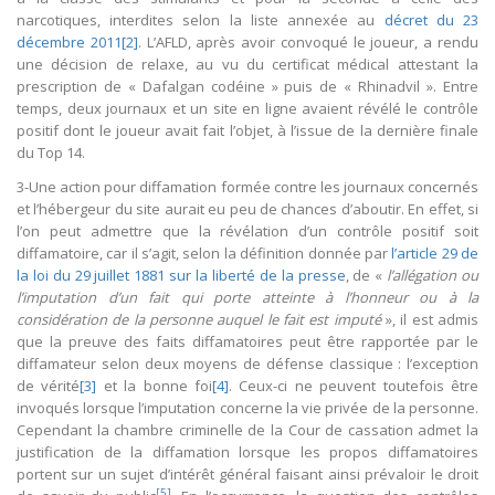
narcotiques, interdites selon la liste annexée au
décret du 23
décembre 2011
[2]
. L’AFLD, après avoir convoqué le joueur, a rendu
une décision de relaxe, au vu du certificat médical attestant la
prescription de « Dafalgan codéine » puis de « Rhinadvil ». Entre
temps, deux journaux et un site en ligne avaient révélé le contrôle
positif dont le joueur avait fait l’objet, à l’issue de la dernière finale
du Top 14.
3-Une action pour diffamation formée contre les journaux concernés
et l’hébergeur du site aurait eu peu de chances d’aboutir. En effet, si
l’on peut admettre que la révélation d’un contrôle positif soit
diffamatoire, car il s’agit, selon la définition donnée par
l’article 29 de
la loi du 29 juillet 1881 sur la liberté de la presse
, de «
l’allégation ou
l’imputation d’un fait qui porte atteinte à l’honneur ou à la
considération de la personne auquel le fait est imputé
», il est admis
que la preuve des faits diffamatoires peut être rapportée par le
diffamateur selon deux moyens de défense classique : l’exception
de vérité
[3]
et la bonne foi
[4]
. Ceux-ci ne peuvent toutefois être
invoqués lorsque l’imputation concerne la vie privée de la personne.
Cependant la chambre criminelle de la Cour de cassation admet la
justification de la diffamation lorsque les propos diffamatoires
portent sur un sujet d’intérêt général faisant ainsi prévaloir le droit
[5]