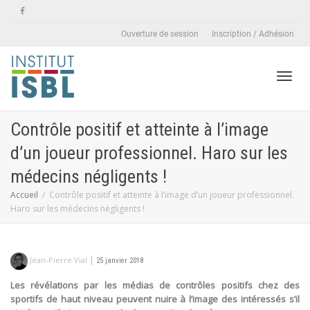
Ouverture de session
Inscription / Adhésion
Active
Contrôle positif et atteinte à l’image
d’un joueur professionnel. Haro sur les
naviga
médecins négligents !
Accueil
Contrôle positif et atteinte à l’image d’un joueur professionnel.
Haro sur les médecins négligents !
|
Jean-Pierre Vial
25 janvier 2018
Les révélations par les médias de contrôles positifs chez des
sportifs de haut niveau peuvent nuire à l’image des intéressés s’il