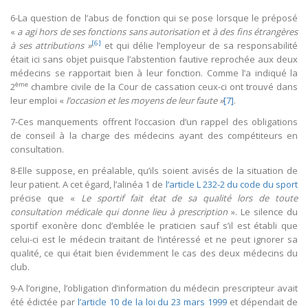
6-La question de l’abus de fonction qui se pose lorsque le préposé
«
a agi hors de ses fonctions sans autorisation et à des fins étrangères
[6]
à ses attributions »
et qui délie l’employeur de sa responsabilité
était ici sans objet puisque l’abstention fautive reprochée aux deux
médecins se rapportait bien à leur fonction. Comme l’a indiqué la
ème
2
chambre civile de la Cour de cassation ceux-ci ont trouvé dans
leur emploi «
l’occasion et les moyens de leur faute »
[7]
.
7-Ces manquements offrent l’occasion d’un rappel des obligations
de conseil à la charge des médecins ayant des compétiteurs en
consultation.
8-Elle suppose, en préalable, qu’ils soient avisés de la situation de
leur patient. A cet égard, l’alinéa 1 de
l’article L 232-2 du code du sport
précise que «
Le sportif fait état de sa qualité lors de toute
consultation médicale qui donne lieu à prescription
». Le silence du
sportif exonère donc d’emblée le praticien sauf s’il est établi que
celui-ci est le médecin traitant de l’intéressé et ne peut ignorer sa
qualité, ce qui était bien évidemment le cas des deux médecins du
club.
9-A l’origine, l’obligation d’information du médecin prescripteur avait
été édictée par
l’article 10 de la loi du 23 mars 1999
et dépendait de