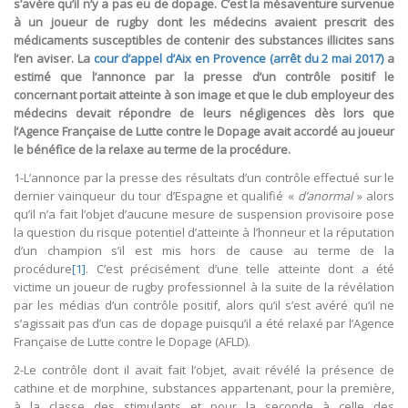
s’avère qu’il n’y a pas eu de dopage. C’est la mésaventure survenue
à un joueur de rugby dont les médecins avaient prescrit des
médicaments susceptibles de contenir des substances illicites sans
l’en aviser. La
cour d’appel d’Aix en Provence (arrêt du 2 mai 2017)
a
estimé que l’annonce par la presse d’un contrôle positif le
concernant portait atteinte à son image et que le club employeur des
médecins devait répondre de leurs négligences dès lors que
l’Agence Française de Lutte contre le Dopage avait accordé au joueur
le bénéfice de la relaxe au terme de la procédure.
1-L’annonce par la presse des résultats d’un contrôle effectué sur le
dernier vainqueur du tour d’Espagne et qualifié «
d’anormal
» alors
qu’il n’a fait l’objet d’aucune mesure de suspension provisoire pose
la question du risque potentiel d’atteinte à l’honneur et la réputation
d’un champion s’il est mis hors de cause au terme de la
procédure
[1]
. C’est précisément d’une telle atteinte dont a été
victime un joueur de rugby professionnel à la suite de la révélation
par les médias d’un contrôle positif, alors qu’il s’est avéré qu’il ne
s’agissait pas d’un cas de dopage puisqu’il a été relaxé par l’Agence
Française de Lutte contre le Dopage (AFLD).
2-Le contrôle dont il avait fait l’objet, avait révélé la présence de
cathine et de morphine, substances appartenant, pour la première,
à la classe des stimulants et pour la seconde à celle des