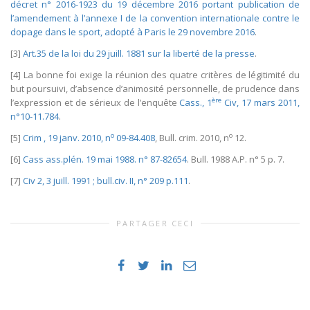
décret n° 2016-1923 du 19 décembre 2016 portant publication de
l’amendement à l’annexe I de la convention internationale contre le
dopage dans le sport, adopté à Paris le 29 novembre 2016
.
[3]
Art.35 de la loi du 29 juill. 1881 sur la liberté de la presse
.
[4] La bonne foi exige la réunion des quatre critères de légitimité du
but poursuivi, d’absence d’animosité personnelle, de prudence dans
ère
l’expression et de sérieux de l’enquête
Cass., 1
Civ, 17 mars 2011,
n°10-11.784
.
o
o
[5]
Crim , 19 janv. 2010, n
09-84.408
, Bull. crim. 2010, n
12.
[6]
Cass ass.plén. 19 mai 1988. n° 87-82654
. Bull. 1988 A.P. n° 5 p. 7.
[7]
Civ 2, 3 juill. 1991 ; bull.civ. II, n° 209 p.111
.
PARTAGER CECI