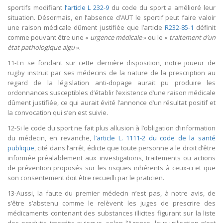
sportifs modifiant
l’article L 232-9
du code du sport a amélioré leur
situation. Désormais, en l’absence d’AUT le sportif peut faire valoir
une raison médicale dûment justifiée que l’article
R232-85-1
définit
comme pouvant être une «
urgence médicale
» ou le «
traitement d’un
état pathologique aigu
».
11-En se fondant sur cette dernière disposition, notre joueur de
rugby instruit par ses médecins de la nature de la prescription au
regard de la législation anti-dopage aurait pu produire les
ordonnances susceptibles d’établir l’existence d’une raison médicale
dûment justifiée, ce qui aurait évité l’annonce d’un résultat positif et
la convocation qui s’en est suivie.
12-Si le code du sport ne fait plus allusion à l’obligation d’information
du médecin, en revanche,
l’article L. 1111-2 du code de la santé
publique
, cité dans l’arrêt, édicte que toute personne a le droit d’être
informée préalablement aux investigations, traitements ou actions
de prévention proposés sur les risques inhérents à ceux-ci et que
son consentement doit être recueilli par le praticien.
13-Aussi, la faute du premier médecin n’est pas, à notre avis, de
s’être s’abstenu comme le relèvent les juges de prescrire des
médicaments contenant des substances illicites figurant sur la liste
des produits interdits puisque, selon l’Agence, leur utilisation n’est