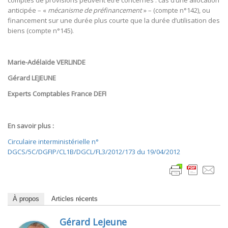
comptes de provisions peuvent être concernés : cas d’une allocation
anticipée – «
mécanisme de préfinancement
» – (compte n°142), ou
financement sur une durée plus courte que la durée d’utilisation des
biens (compte n°145).
Marie-Adélaïde VERLINDE
Gérard LEJEUNE
Experts Comptables France DEFI
En savoir plus :
Circulaire interministérielle n°
DGCS/5C/DGFIP/CL1B/DGCL/FL3/2012/173 du 19/04/2012
À propos
Articles récents
Gérard Lejeune