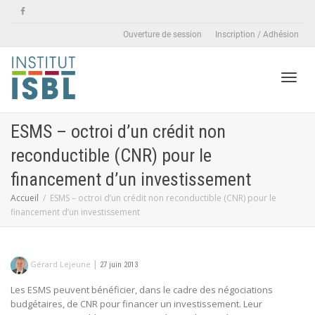
Ouverture de session
Inscription / Adhésion
Active
ESMS – octroi d’un crédit non
reconductible (CNR) pour le
naviga
financement d’un investissement
Accueil
ESMS – octroi d’un crédit non reconductible (CNR) pour le
financement d’un investissement
|
Gérard Lejeune
27 juin 2013
Les ESMS peuvent bénéficier, dans le cadre des négociations
budgétaires, de CNR pour financer un investissement. Leur