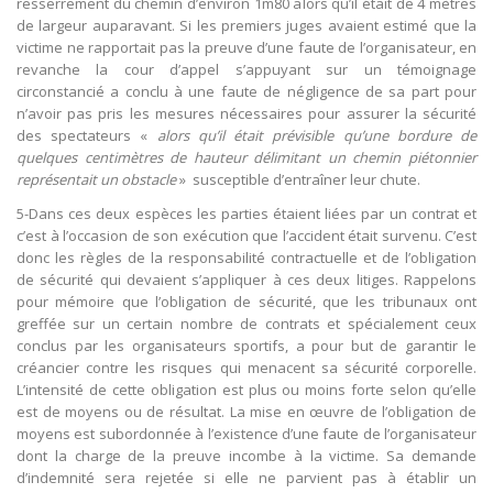
resserrement du chemin d’environ 1m80 alors qu’il était de 4 mètres
de largeur auparavant. Si les premiers juges avaient estimé que la
victime ne rapportait pas la preuve d’une faute de l’organisateur, en
revanche la cour d’appel s’appuyant sur un témoignage
circonstancié a conclu à une faute de négligence de sa part pour
n’avoir pas pris les mesures nécessaires pour assurer la sécurité
des spectateurs «
alors qu’il était prévisible qu’une bordure de
quelques centimètres de hauteur délimitant un chemin piétonnier
représentait un obstacle
» susceptible d’entraîner leur chute.
5-Dans ces deux espèces les parties étaient liées par un contrat et
c’est à l’occasion de son exécution que l’accident était survenu. C’est
donc les règles de la responsabilité contractuelle et de l’obligation
de sécurité qui devaient s’appliquer à ces deux litiges. Rappelons
pour mémoire que l’obligation de sécurité, que les tribunaux ont
greffée sur un certain nombre de contrats et spécialement ceux
conclus par les organisateurs sportifs, a pour but de garantir le
créancier contre les risques qui menacent sa sécurité corporelle.
L’intensité de cette obligation est plus ou moins forte selon qu’elle
est de moyens ou de résultat. La mise en œuvre de l’obligation de
moyens est subordonnée à l’existence d’une faute de l’organisateur
dont la charge de la preuve incombe à la victime. Sa demande
d’indemnité sera rejetée si elle ne parvient pas à établir un