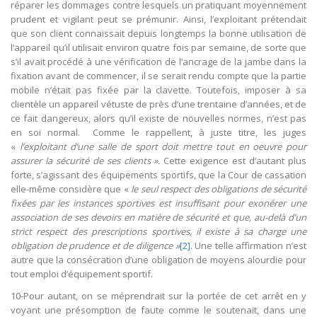
réparer les dommages contre lesquels un pratiquant moyennement
prudent et vigilant peut se prémunir. Ainsi, l’exploitant prétendait
que son client connaissait depuis longtemps la bonne utilisation de
l’appareil qu’il utilisait environ quatre fois par semaine, de sorte que
s’il avait procédé à une vérification de l’ancrage de la jambe dans la
fixation avant de commencer, il se serait rendu compte que la partie
mobile n’était pas fixée par la clavette. Toutefois, imposer à sa
clientèle un appareil vétuste de près d’une trentaine d’années, et de
ce fait dangereux, alors qu’il existe de nouvelles normes, n’est pas
en soi normal. Comme le rappellent, à juste titre, les juges
«
l’exploitant d’une salle de sport doit mettre tout en oeuvre pour
assurer la sécurité de ses clients ».
Cette exigence est d’autant plus
forte, s’agissant des équipements sportifs, que la Cour de cassation
elle-même considère que «
le seul respect des obligations de sécurité
fixées par les instances sportives est insuffisant pour exonérer une
association de ses devoirs en matière de sécurité et que, au-delà d’un
strict respect des prescriptions sportives, il existe à sa charge une
obligation de prudence et de diligence »
[2]
. Une telle affirmation n’est
autre que la consécration d’une obligation de moyens alourdie pour
tout emploi d’équipement sportif.
10-Pour autant, on se méprendrait sur la portée de cet arrêt en y
voyant une présomption de faute comme le soutenait, dans une