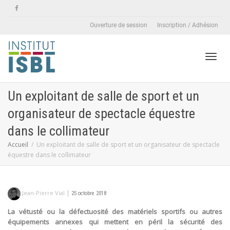
Ouverture de session
Inscription / Adhésion
Active
Un exploitant de salle de sport et un
organisateur de spectacle équestre
naviga
dans le collimateur
Accueil
Un exploitant de salle de sport et un organisateur de spectacle
équestre dans le collimateur
|
Jean-Pierre Vial
25 octobre 2018
La vétusté ou la défectuosité des matériels sportifs ou autres
équipements annexes qui mettent en péril la sécurité des