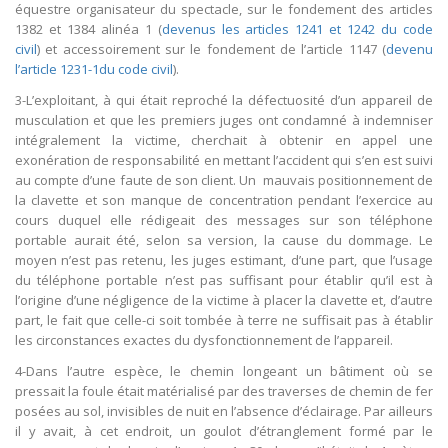
équestre organisateur du spectacle, sur le fondement des articles
1382 et 1384 alinéa 1 (
devenus les articles 1241 et 1242 du code
civil
) et accessoirement sur le fondement de l’article 1147 (
devenu
l’article 1231-1du code civil
).
3-L’exploitant, à qui était reproché la défectuosité d’un appareil de
musculation et que les premiers juges ont condamné à indemniser
intégralement la victime, cherchait à obtenir en appel une
exonération de responsabilité en mettant l’accident qui s’en est suivi
au compte d’une faute de son client. Un mauvais positionnement de
la clavette et son manque de concentration pendant l’exercice au
cours duquel elle rédigeait des messages sur son téléphone
portable aurait été, selon sa version, la cause du dommage. Le
moyen n’est pas retenu, les juges estimant, d’une part, que l’usage
du téléphone portable n’est pas suffisant pour établir qu’il est à
l’origine d’une négligence de la victime à placer la clavette et, d’autre
part, le fait que celle-ci soit tombée à terre ne suffisait pas à établir
les circonstances exactes du dysfonctionnement de l’appareil.
4-Dans l’autre espèce, le chemin longeant un bâtiment où se
pressait la foule était matérialisé par des traverses de chemin de fer
posées au sol, invisibles de nuit en l’absence d’éclairage. Par ailleurs
il y avait, à cet endroit, un goulot d’étranglement formé par le