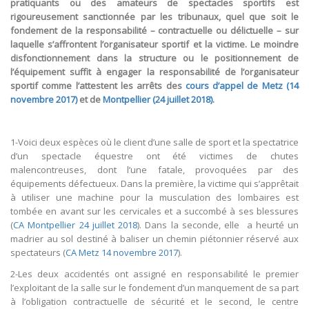
pratiquants ou des amateurs de spectacles sportifs est
rigoureusement sanctionnée par les tribunaux, quel que soit le
fondement de la responsabilité – contractuelle ou délictuelle – sur
laquelle s’affrontent l’organisateur sportif et la victime. Le moindre
disfonctionnement dans la structure ou le positionnement de
l’équipement suffit à engager la responsabilité de l’organisateur
sportif comme l’attestent les arrêts des
cours d’appel de Metz (14
novembre 2017)
et de
Montpellier (24 juillet 2018)
.
1-Voici deux espèces où le client d’une salle de sport et la spectatrice
d’un spectacle équestre ont été victimes de chutes
malencontreuses, dont l’une fatale, provoquées par des
équipements défectueux. Dans la première, la victime qui s’apprêtait
à utiliser une machine pour la musculation des lombaires est
tombée en avant sur les cervicales et a succombé à ses blessures
(
CA Montpellier 24 juillet 2018
). Dans la seconde, elle a heurté un
madrier au sol destiné à baliser un chemin piétonnier réservé aux
spectateurs (
CA Metz 14 novembre 2017
).
2-Les deux accidentés ont assigné en responsabilité le premier
l’exploitant de la salle sur le fondement d’un manquement de sa part
à l’obligation contractuelle de sécurité et le second, le centre