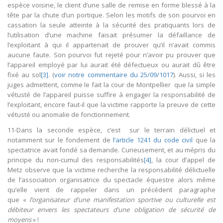
espèce voisine, le client d’une salle de remise en forme blessé à la
tête par la chute d’un portique. Selon les motifs de son pourvoi en
cassation la seule atteinte à la sécurité des pratiquants lors de
l’utilisation d’une machine faisait présumer la défaillance de
l’exploitant à qui il appartenait de prouver qu’il n’avait commis
aucune faute. Son pourvoi fut rejeté pour n’avoir pu prouver que
l’appareil employé par lui aurait été défectueux ou aurait dû être
fixé au sol
[3]
. (
voir notre commentaire du 25/09/1017
). Aussi, si les
juges admettent, comme le fait la cour de Montpellier que la simple
vétusté de l’appareil puisse suffire à engager la responsabilité de
l’exploitant, encore faut-il que la victime rapporte la preuve de cette
vétusté ou anomalie de fonctionnement.
11-Dans la seconde espèce, c’est sur le terrain délictuel et
notamment sur le fondement de
l’article 1241 du code civil
que la
spectatrice avait fondé sa demande. Curieusement, et au mépris du
principe du non-cumul des responsabilités
[4]
, la cour d’appel de
Metz observe que la victime recherche la responsabilité délictuelle
de l’association organisatrice du spectacle équestre alors même
qu’elle vient de rappeler dans un précédent paragraphe
que «
l’organisateur d’une manifestation sportive ou culturelle est
débiteur envers les spectateurs d’une obligation de sécurité de
moyens
» !