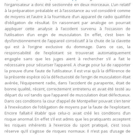
l’organisateur a donc été sectionnée en deux morceaux. L’un relatif
à la préparation préalable et à l’assistance au vol considéré comme
de moyens et l’autre à la fourniture d’un appareil de radio qualifiée
d’obligation de résultat. En raisonnant par analogie on pourrait
appliquer cette analyse à l’accident survenu à l’occasion de
l’utilisation d’un engin de musculation. En effet, c’est bien le
dysfonctionnement de l’appareil consécutif à la chute de la clavette
qui est à l’origine exclusive du dommage. Dans ce cas, la
responsabilité de l’exploitant se trouverait automatiquement
engagée sans que les juges aient à rechercher s’il a fait le
nécessaire pour sécuriser l’appareil. A charge pour lui de rapporter
la preuve d’une faute de l’utilisateur. Il est vrai qu’à la différence de
la présente espèce où la défectuosité de l’engin de musculation était
avérée, l’équipement radio, dans l’accident de parapente, était de
bonne qualité, récent, correctement entretenu et avait été testé au
départ du vol tandis que l’appareil de musculation était défectueux.
Dans ces conditions la cour d’appel de Montpellier pouvait s’en tenir
à l’inexécution de l’obligation de moyens par la faute de l’exploitant.
Encore fallait-il établir que celui-ci avait créé les conditions d’un
risque anormal. En effet s’il est admis que les pratiquants acceptent
les risques inhérents à l’exercice du sport pratiqué, c’est sous
réserve qu’il s’agisse de risques normaux. Il n’est pas d’usage de