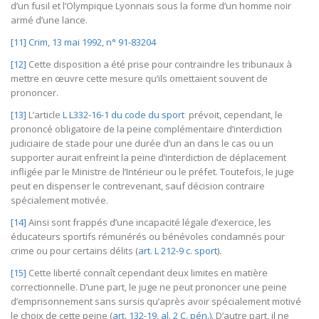
d’un fusil et l’Olympique Lyonnais sous la forme d’un homme noir
armé d’une lance.
[11]
Crim, 13 mai 1992, n° 91-83204
[12]
Cette disposition a été prise pour contraindre les tribunaux à
mettre en œuvre cette mesure qu’ils omettaient souvent de
prononcer.
[13]
L’article
L L332-16-1 du code du sport
prévoit, cependant, le
prononcé obligatoire de la peine complémentaire d’interdiction
judiciaire de stade pour une durée d’un an dans le cas ou un
supporter aurait enfreint la peine d’interdiction de déplacement
infligée par le Ministre de l’Intérieur ou le préfet. Toutefois, le juge
peut en dispenser le contrevenant, sauf décision contraire
spécialement motivée.
[14]
Ainsi sont frappés d’une incapacité légale d’exercice, les
éducateurs sportifs rémunérés ou bénévoles condamnés pour
crime ou pour certains délits (
art. L 212-9 c. sport
).
[15]
Cette liberté connaît cependant deux limites en matière
correctionnelle. D’une part, le juge ne peut prononcer une peine
d’emprisonnement sans sursis qu’après avoir spécialement motivé
le choix de cette peine (
art. 132-19, al. 2 C. pén.).
D’autre part, il ne