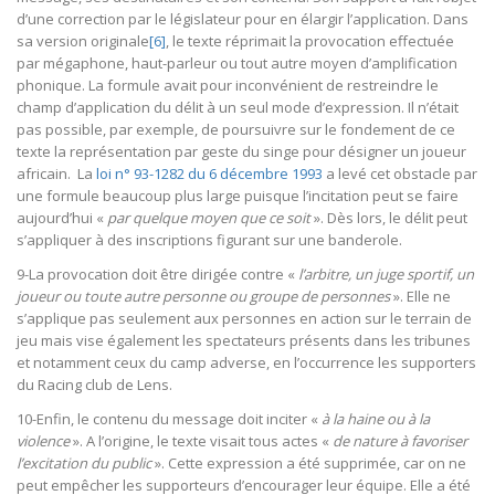
d’une correction par le législateur pour en élargir l’application. Dans
sa version originale
[6]
, le texte réprimait la provocation effectuée
par mégaphone, haut-parleur ou tout autre moyen d’amplification
phonique. La formule avait pour inconvénient de restreindre le
champ d’application du délit à un seul mode d’expression. Il n’était
pas possible, par exemple, de poursuivre sur le fondement de ce
texte la représentation par geste du singe pour désigner un joueur
africain. La
loi n° 93-1282 du 6 décembre 1993
a levé cet obstacle par
une formule beaucoup plus large puisque l’incitation peut se faire
aujourd’hui «
par quelque moyen que ce soit
». Dès lors, le délit peut
s’appliquer à des inscriptions figurant sur une banderole.
9-La provocation doit être dirigée contre «
l’arbitre, un juge sportif, un
joueur ou toute autre personne ou groupe de personnes
». Elle ne
s’applique pas seulement aux personnes en action sur le terrain de
jeu mais vise également les spectateurs présents dans les tribunes
et notamment ceux du camp adverse, en l’occurrence les supporters
du Racing club de Lens.
10-Enfin, le contenu du message doit inciter «
à la haine ou à la
violence
». A l’origine, le texte visait tous actes «
de nature à favoriser
l’excitation du public
». Cette expression a été supprimée, car on ne
peut empêcher les supporteurs d’encourager leur équipe. Elle a été