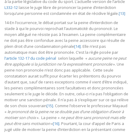
à la partie législative du code du sport. L’actuelle version de l’article
L332-12
laisse le juge libre de prononcer la peine d’interdiction
lorsqu’une personne est condamnée en état de récidive légale.
[13]
14-En l’occurrence, le débat portait sur la peine d’interdiction de
stade à qui le pourvoi reprochait l’automaticité du prononcé. Le
moyen allégué ne résiste pas à l’examen. La peine complémentaire
ne doit pas être confondue avec la peine accessoire qui résulte de
plein droit d’une condamnation pénale
[14]
. Elle n’est pas
automatique mais doit être prononcée. C’est la règle posée par
l’article 132-17 du code pénal
selon laquelle «
aucune peine ne peut
être appliquée si la juridiction ne l’a expressément prononcée
». Une
peine non prononcée n’est donc pas applicable. Cette seule
constatation aurait suffit pour écarter les prétentions du pourvoi
d’autant que, sauf de rares exceptions comme il vient d’être indiqué,
les peines complémentaires sont facultatives et donc prononcées
seulement si le juge le décide. En outre, celui-ci n’a pas l’obligation de
motiver une sanction pénale. Il n’a pas à s’expliquer sur ce qui relève
de son choix souverain
[15]
. Comme l’observe le professeur Mayaud
«
le prononcé de la peine ne se double pas d’une obligation d’avoir à
motiver son choix
». La peine «
ne peut être sans prononcé mais elle
peut-être sans motivation
»
[16]
. Pourtant, la cour d’appel de Paris a
jugé utile de motiver la peine d’interdiction en la présentant comme