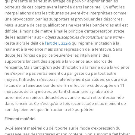
qui présente le sérieux avantage de pouvoir appréhender les
porteurs de ces objets avant l’entrée dans l’enceinte. En effet, les
interpellations dans les tribunes peuvent être interprétées comme
une provocation par les supporters et provoquer des désordres.
Mais aucune de ces qualifications ne visent les banderoles et il est
difficile, à moins de mettre à mal le principe d’interprétation stricte,
de les assimiler aux «
objets susceptibles de constituer une arme
».
Reste alors le délit de
l’article L 332-6
qui réprime l’incitation à la
haine et à la violence mais sans répression de la tentative. Sans
doute, les forces de police peuvent-elles intervenir si des
supporters lancent des appels à la violence aux abords de
l’enceinte. Mais tant qu’un acte d’incitation à la haine ou à la violence
ne s’exprime pas verbalement ou par geste ou par tout autre
moyen, l’infraction n’est pas matériellement constituée, ce qui a été
le cas de la fameuse banderole. En effet, celle-ci, découpée en 11
morceaux de cinq mètres, portant chacun une syllabe a été
acheminée en pièces détachées avant le match et confectionnée
dans l’enceinte. Ce n’est qu’une fois reconstituée et au moment de
son déploiement que l’infraction a été perpétrée.
Élément matériel.
8
–
L’élément matériel du délit porte sur le mode d’expression du
message, ses destinataires et son contenu. Son support a fait l’objet