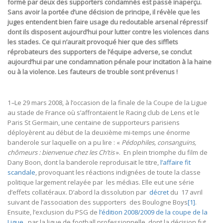
formé par deux des supporters condamnés est passé inaperçu.
Sans avoir la portée d’une décision de principe, il révèle que les
juges entendent bien faire usage du redoutable arsenal répressif
dont ils disposent aujourd’hui pour lutter contre les violences dans
les stades. Ce qui n’aurait provoqué hier que des sifflets
réprobateurs des supporters de l’équipe adverse, se conclut
aujourd’hui par une condamnation pénale pour incitation à la haine
ou à la violence. Les fauteurs de trouble sont prévenus !
1
–
Le 29 mars 2008, à l’occasion de la finale de la Coupe de la Ligue
au stade de France où s’affrontaient le Racing club de Lens et le
Paris St Germain, une centaine de supporteurs parisiens
déployèrent au début de la deuxième mi-temps une énorme
banderole sur laquelle on a pu lire : «
Pédophiles, consanguins,
chômeurs : bienvenue chez les Ch’tis
». En plein triomphe du film de
Dany Boon, dont la banderole reproduisait le titre,
l’affaire fit
scandale
, provoquant les réactions indignées de toute la classe
politique largement relayée par les médias. Elle eut une série
d’effets collatéraux. D’abord la dissolution par
décret
du 17 avril
suivant de l’association des supporters des Boulogne Boys
[1]
.
Ensuite, l’exclusion du PSG de
l’édition 2008/2009 de la coupe de la
Ligue
,
par la ligue de football professionnelle, dont la décision fut