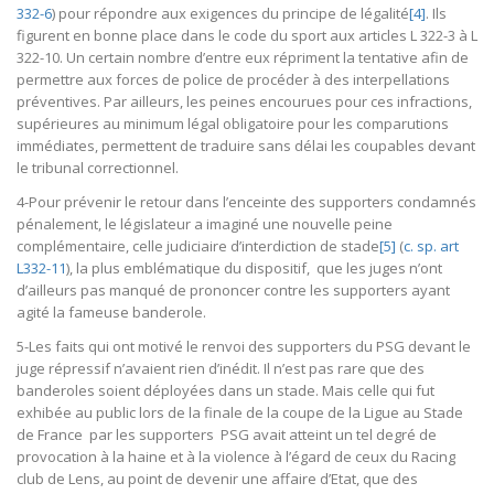
332-6
) pour répondre aux exigences du principe de légalité
[4]
. Ils
figurent en bonne place dans le code du sport aux articles L 322-3 à L
322-10. Un certain nombre d’entre eux répriment la tentative afin de
permettre aux forces de police de procéder à des interpellations
préventives. Par ailleurs, les peines encourues pour ces infractions,
supérieures au minimum légal obligatoire pour les comparutions
immédiates, permettent de traduire sans délai les coupables devant
le tribunal correctionnel.
4-Pour prévenir le retour dans l’enceinte des supporters condamnés
pénalement, le législateur a imaginé une nouvelle peine
complémentaire, celle judiciaire d’interdiction de stade
[5]
(
c. sp. art
L332-11
), la plus emblématique du dispositif, que les juges n’ont
d’ailleurs pas manqué de prononcer contre les supporters ayant
agité la fameuse banderole.
5-Les faits qui ont motivé le renvoi des supporters du PSG devant le
juge répressif n’avaient rien d’inédit. Il n’est pas rare que des
banderoles soient déployées dans un stade. Mais celle qui fut
exhibée au public lors de la finale de la coupe de la Ligue au Stade
de France par les supporters PSG avait atteint un tel degré de
provocation à la haine et à la violence à l’égard de ceux du Racing
club de Lens, au point de devenir une affaire d’Etat, que des