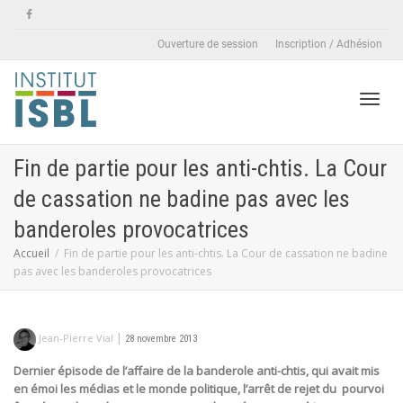
Ouverture de session
Inscription / Adhésion
Active
Fin de partie pour les anti-chtis. La Cour
de cassation ne badine pas avec les
naviga
banderoles provocatrices
Accueil
Fin de partie pour les anti-chtis. La Cour de cassation ne badine
pas avec les banderoles provocatrices
|
Jean-Pierre Vial
28 novembre 2013
Dernier épisode de l’affaire de la banderole anti-chtis, qui avait mis
en émoi les médias et le monde politique, l’arrêt de rejet du pourvoi