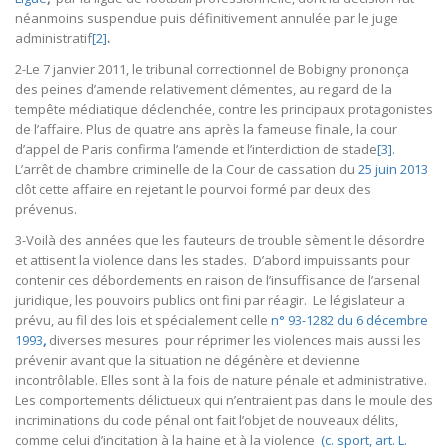
néanmoins suspendue puis définitivement annulée par le juge
administratif
[2]
.
2-Le 7 janvier 2011, le tribunal correctionnel de Bobigny prononça
des peines d’amende relativement clémentes, au regard de la
tempête médiatique déclenchée, contre les principaux protagonistes
de l’affaire. Plus de quatre ans après la fameuse finale, la cour
d’appel de Paris confirma l’amende et l’interdiction de stade
[3]
.
L’arrêt de chambre criminelle de la Cour de cassation du
25 juin 2013
clôt cette affaire en rejetant le pourvoi formé par deux des
prévenus.
3-Voilà des années que les fauteurs de trouble sèment le désordre
et attisent la violence dans les stades. D’abord impuissants pour
contenir ces débordements en raison de l’insuffisance de l’arsenal
juridique, les pouvoirs publics ont fini par réagir. Le législateur a
prévu, au fil des lois et spécialement celle
n° 93-1282 du 6 décembre
1993
,
diverses mesures pour réprimer les violences mais aussi les
prévenir avant que la situation ne dégénère et devienne
incontrôlable. Elles sont à la fois de nature pénale et administrative.
Les comportements délictueux qui n’entraient pas dans le moule des
incriminations du code pénal ont fait l’objet de nouveaux délits,
comme celui d’incitation à la haine et à la violence
(c. sport, art. L.