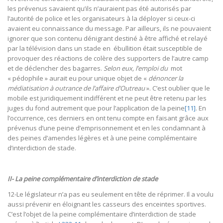
les prévenus savaient qu’ils n’auraient pas été autorisés par
l’autorité de police et les organisateurs à la déployer si ceux-ci
avaient eu connaissance du message. Par ailleurs, ils ne pouvaient
ignorer que son contenu dénigrant destiné à être affiché et relayé
par la télévision dans un stade en ébullition était susceptible de
provoquer des réactions de colère des supporters de l’autre camp
et de déclencher des bagarres.
Selon eux, l’emploi du
mot
« pédophile » aurait eu pour unique objet de «
dénoncer la
médiatisation à outrance de l’affaire d’Outreau
». C’est oublier que le
mobile est juridiquement indifférent et ne peut être retenu par les
juges du fond autrement que pour l’application de la peine
[11]
. En
l’occurrence, ces derniers en ont tenu compte en faisant grâce aux
prévenus d’une peine d’emprisonnement et en les condamnant à
des peines d’amendes légères et à une peine complémentaire
d’interdiction de stade.
II- La peine complémentaire d’interdiction de stade
12-Le législateur n’a pas eu seulement en tête de réprimer. Il a voulu
aussi prévenir en éloignant les casseurs des enceintes sportives.
C’est l’objet de la peine complémentaire d’interdiction de stade