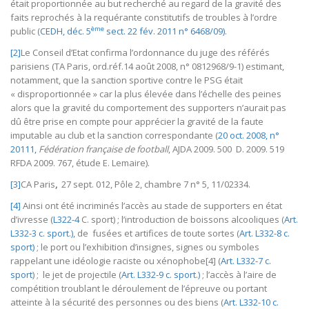
était proportionnée au but recherché au regard de la gravité des
faits reprochés à la requérante constitutifs de troubles à l’ordre
ème
public (
CEDH, déc. 5
sect. 22 fév. 2011 n° 6468/09)
.
[2]
Le Conseil d’Etat confirma l’ordonnance du juge des référés
parisiens (TA Paris, ord.réf.14 août 2008, n° 0812968/9-1) estimant,
notamment, que la sanction sportive contre le PSG était
« disproportionnée » car la plus élevée dans l’échelle des peines
alors que la gravité du comportement des supporters n’aurait pas
dû être prise en compte pour apprécier la gravité de la faute
imputable au club et la sanction correspondante (
20 oct. 2008, n°
20111,
Fédération française de football
, AJDA 2009. 500 D. 2009. 519
RFDA 2009. 767, étude E. Lemaire).
[3]
CA Paris
,
27 sept. 012, Pôle 2, chambre 7 n° 5, 11/02334.
[4]
Ainsi ont été incriminés l’accès au stade de supporters en état
d’ivresse (
L322-4
C. sport) ; l’introduction de boissons alcooliques (
Art.
L332-3 c. sport.),
de fusées et artifices de toute sortes (
Art. L332-8 c.
sport)
; le port ou l’exhibition d’insignes, signes ou symboles
rappelant une idéologie raciste ou xénophobe[4] (
Art. L332-7 c.
sport
) ; le jet de projectile (
Art. L332-9 c. sport.)
; l’accès à l’aire de
compétition troublant le déroulement de l’épreuve ou portant
atteinte à la sécurité des personnes ou des biens (
Art. L332-10 c.