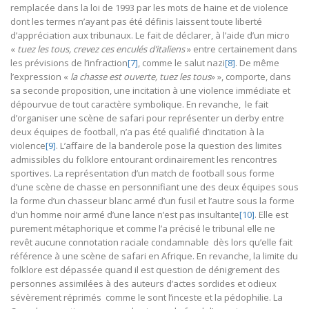
remplacée dans la loi de 1993 par les mots de haine et de violence
dont les termes n’ayant pas été définis laissent toute liberté
d’appréciation aux tribunaux. Le fait de déclarer, à l’aide d’un micro
«
tuez les tous, crevez ces enculés d’italiens
» entre certainement dans
les prévisions de l’infraction
[7]
, comme le salut nazi
[8]
. De même
l’expression «
la chasse est ouverte, tuez les tous
» », comporte, dans
sa seconde proposition, une incitation à une violence immédiate et
dépourvue de tout caractère symbolique. En revanche, le fait
d’organiser une scène de safari pour représenter un derby entre
deux équipes de football, n’a pas été qualifié d’incitation à la
violence
[9]
. L’affaire de la banderole pose la question des limites
admissibles du folklore entourant ordinairement les rencontres
sportives. La représentation d’un match de football sous forme
d’une scène de chasse en personnifiant une des deux équipes sous
la forme d’un chasseur blanc armé d’un fusil et l’autre sous la forme
d’un homme noir armé d’une lance n’est pas insultante
[10]
. Elle est
purement métaphorique et comme l’a précisé le tribunal elle ne
revêt aucune connotation raciale condamnable dès lors qu’elle fait
référence à une scène de safari en Afrique. En revanche, la limite du
folklore est dépassée quand il est question de dénigrement des
personnes assimilées à des auteurs d’actes sordides et odieux
sévèrement réprimés comme le sont l’inceste et la pédophilie. La