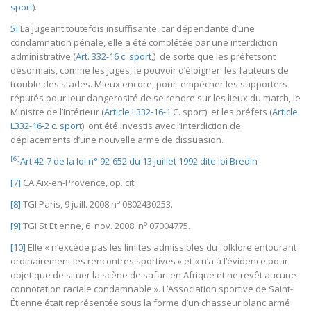
sport
).
5]
La jugeant toutefois insuffisante, car dépendante d’une
condamnation pénale, elle a été complétée par une interdiction
administrative (
Art. 332-16 c. sport
,) de sorte que les préfetsont
désormais, comme les juges, le pouvoir d’éloigner les fauteurs de
trouble des stades. Mieux encore, pour empêcher les supporters
réputés pour leur dangerosité de se rendre sur les lieux du match, le
Ministre de l’Intérieur (
Article L332-16-1
C. sport) et les préfets (
Article
L332-16-2 c. sport
) ont été investis avec l’interdiction de
déplacements d’une nouvelle arme de dissuasion.
[6]
Art 42-7 de la loi n° 92-652 du 13 juillet 1992 dite loi Bredin
[7]
CA Aix-en-Provence, op. cit.
o
[8]
TGI Paris, 9 juill. 2008,n
0802430253.
o
[9]
TGI St Etienne, 6 nov. 2008, n
07004775.
[10]
Elle « n’excède pas les limites admissibles du folklore entourant
ordinairement les rencontres sportives » et « n’a à l’évidence pour
objet que de situer la scène de safari en Afrique et ne revêt aucune
connotation raciale condamnable ». L’Association sportive de Saint-
Étienne était représentée sous la forme d’un chasseur blanc armé