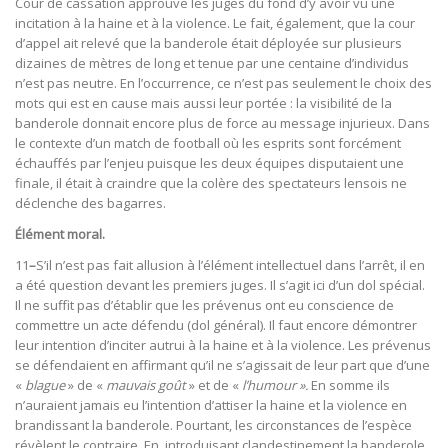
Cour de cassation approuve les juges du fond d’y avoir vu une
incitation à la haine et à la violence. Le fait, également, que la cour
d’appel ait relevé que la banderole était déployée sur plusieurs
dizaines de mètres de long et tenue par une centaine d’individus
n’est pas neutre. En l’occurrence, ce n’est pas seulement le choix des
mots qui est en cause mais aussi leur portée : la visibilité de la
banderole donnait encore plus de force au message injurieux. Dans
le contexte d’un match de football où les esprits sont forcément
échauffés par l’enjeu puisque les deux équipes disputaient une
finale, il était à craindre que la colère des spectateurs lensois ne
déclenche des bagarres.
Élément moral.
11
–
S’il n’est pas fait allusion à l’élément intellectuel dans l’arrêt, il en
a été question devant les premiers juges. Il s’agit ici d’un dol spécial.
Il ne suffit pas d’établir que les prévenus ont eu conscience de
commettre un acte défendu (dol général). Il faut encore démontrer
leur intention d’inciter autrui à la haine et à la violence. Les prévenus
se défendaient en affirmant qu’il ne s’agissait de leur part que d’une
«
blague
» de «
mauvais goût
» et de «
l’humour ».
En somme ils
n’auraient jamais eu l’intention d’attiser la haine et la violence en
brandissant la banderole. Pourtant, les circonstances de l’espèce
révèlent le contraire. En introduisant clandestinement la banderole,