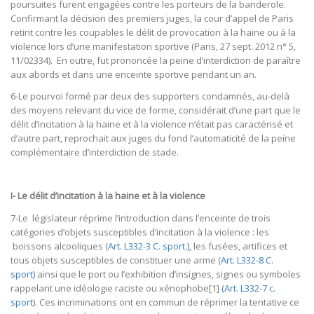
poursuites furent engagées contre les porteurs de la banderole.
Confirmant la décision des premiers juges, la cour d’appel de Paris
retint contre les coupables le délit de provocation à la haine ou à la
violence lors d’une manifestation sportive (Paris, 27 sept. 2012 n° 5,
11/02334). En outre, fut prononcée la peine d’interdiction de paraître
aux abords et dans une enceinte sportive pendant un an.
6-Le pourvoi formé par deux des supporters condamnés, au-delà
des moyens relevant du vice de forme, considérait d’une part que le
délit d’incitation à la haine et à la violence n’était pas caractérisé et
d’autre part, reprochait aux juges du fond l’automaticité de la peine
complémentaire d’interdiction de stade.
I- Le délit d’incitation à la haine et à la violence
7-Le législateur réprime l’introduction dans l’enceinte de trois
catégories d’objets susceptibles d’incitation à la violence : les
boissons alcooliques (
Art. L332-3 C. sport.),
les fusées, artifices et
tous objets susceptibles de constituer une arme (
Art. L332-8 C.
sport)
ainsi que le port ou l’exhibition d’insignes, signes ou symboles
rappelant une idéologie raciste ou xénophobe[1]
(Art. L332-7 c.
sport
). Ces incriminations ont en commun de réprimer la tentative ce