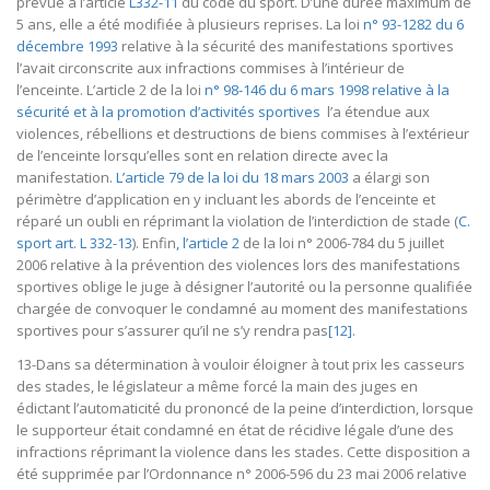
prévue à l’article
L332-11
du code du sport. D’une durée maximum de
5 ans, elle a été modifiée à plusieurs reprises. La loi
n° 93-1282 du 6
décembre 1993
relative à la sécurité des manifestations sportives
l’avait circonscrite aux infractions commises à l’intérieur de
l’enceinte. L’article 2 de la loi
n° 98-146 du 6 mars 1998 relative à la
sécurité et à la promotion d’activités sportives
l’a étendue aux
violences, rébellions et destructions de biens commises à l’extérieur
de l’enceinte lorsqu’elles sont en relation directe avec la
manifestation.
L’article 79 de la loi du 18 mars 2003
a élargi son
périmètre d’application en y incluant les abords de l’enceinte et
réparé un oubli en réprimant la violation de l’interdiction de stade (
C.
sport art. L 332-13
). Enfin
, l’article 2
de la loi n° 2006-784 du 5 juillet
2006 relative à la prévention des violences lors des manifestations
sportives oblige le juge à désigner l’autorité ou la personne qualifiée
chargée de convoquer le condamné au moment des manifestations
sportives pour s’assurer qu’il ne s’y rendra pas
[12]
.
13-Dans sa détermination à vouloir
éloigner à tout prix les casseurs
des stades, le législateur a même forcé la main des juges en
édictant l’automaticité du prononcé de la peine d’interdiction, lorsque
le supporteur était condamné en état de récidive légale d’une des
infractions réprimant la violence dans les stades. Cette disposition a
été supprimée par l’Ordonnance n° 2006-596 du 23 mai 2006 relative