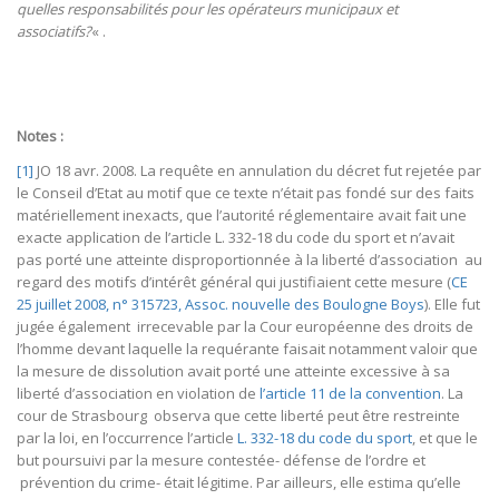
quelles responsabilités pour les opérateurs municipaux et
associatifs?
« .
Notes :
[1]
JO 18 avr. 2008. La requête en annulation du décret fut rejetée par
le Conseil d’Etat au motif que ce texte n’était pas fondé sur des faits
matériellement inexacts, que l’autorité réglementaire avait fait une
exacte application de l’article L. 332-18 du code du sport et n’avait
pas porté une atteinte disproportionnée à la liberté d’association au
regard des motifs d’intérêt général qui justifiaient cette mesure (
CE
25 juillet 2008, n° 315723, Assoc. nouvelle des Boulogne Boys
). Elle fut
jugée également irrecevable par la Cour européenne des droits de
l’homme devant laquelle la requérante faisait notamment valoir que
la mesure de dissolution avait porté une atteinte excessive à sa
liberté d’association en violation de
l’article 11 de la convention
. La
cour de Strasbourg observa que cette liberté peut être restreinte
par la loi, en l’occurrence l’article
L. 332-18 du code du sport
, et que le
but poursuivi par la mesure contestée- défense de l’ordre et
prévention du crime- était légitime. Par ailleurs, elle estima qu’elle