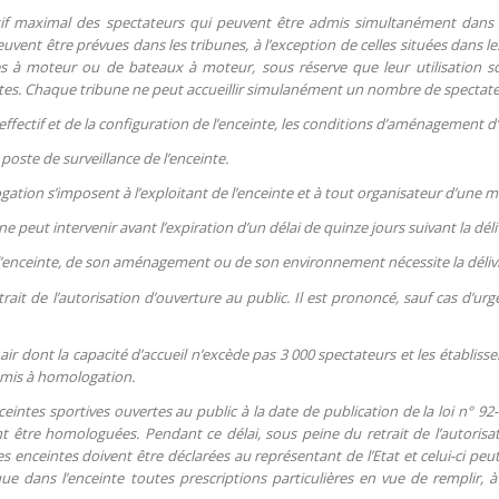
ctif maximal des spectateurs qui peuvent être admis simultanément dans l’
euvent être prévues dans les tribunes, à l’exception de celles situées dans le
es à moteur ou de bateaux à moteur, sous réserve que leur utilisation s
es. Chaque tribune ne peut accueillir simulanément un nombre de spectateu
effectif et de la configuration de l’enceinte, les conditions d’aménagement d’i
oste de surveillance de l’enceinte.
gation s’imposent à l’exploitant de l’enceinte et à tout organisateur d’une m
ne peut intervenir avant l’expiration d’un délai de quinze jours suivant la dé
’enceinte, de son aménagement ou de son environnement nécessite la déliv
trait de l’autorisation d’ouverture au public. Il est prononcé, sauf cas d’
air dont la capacité d’accueil n’excède pas 3 000 spectateurs et les établiss
umis à homologation.
ceintes sportives ouvertes au public à la date de publication de la loi n° 92-
 être homologuées. Pendant ce délai, sous peine du retrait de l’autorisa
s enceintes doivent être déclarées au représentant de l’Etat et celui-ci peut
e dans l’enceinte toutes prescriptions particulières en vue de remplir, à l