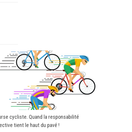
rse cycliste. Quand la responsabilité
Recourir au 
ective tient le haut du pavé !
l’usage des