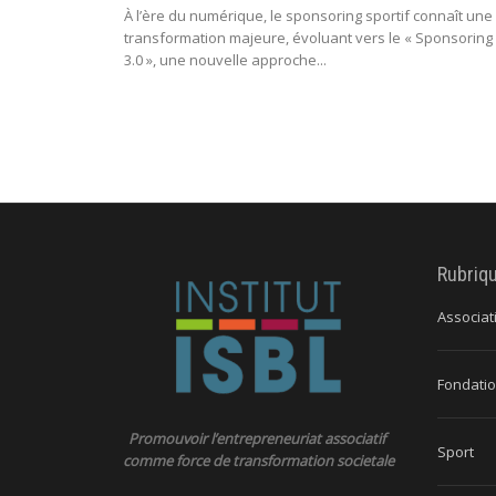
À l’ère du numérique, le sponsoring sportif connaît une
transformation majeure, évoluant vers le « Sponsoring
3.0 », une nouvelle approche...
Rubriq
Associat
Fondatio
Promouvoir l’entrepreneuriat associatif
Sport
comme force de transformation societale