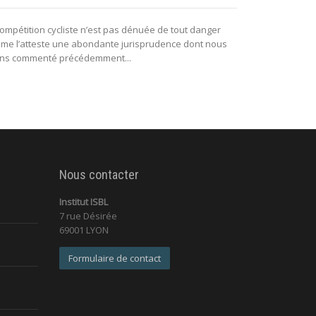
sportifs
compétition cycliste n’est pas dénuée de tout danger
me l’atteste une abondante jurisprudence dont nous
Tous les jours 
ns commenté précédemment...
sportifs, la col
Nous contacter
Institut ISBL
7 rue Désirée
69001 LYON
Formulaire de contact