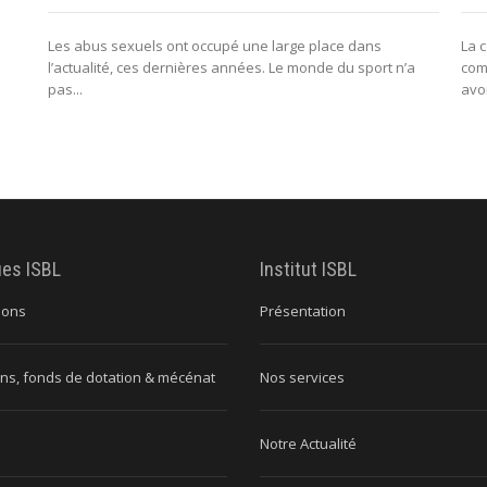
Les abus sexuels ont occupé une large place dans
La 
l’actualité, ces dernières années. Le monde du sport n’a
com
pas...
avo
ues ISBL
Institut ISBL
ions
Présentation
ns, fonds de dotation & mécénat
Nos services
Notre Actualité