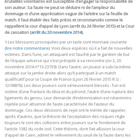
brutalités volontaires est susceptible d’engager la responsabilité de
son auteur. Sa faute ne peut se déduire ni de l’ampleur du
dommage ni d’une appréciation vague de l’arbitre sur la feuille de
match. Il faut établir des faits précis et circonstanciés comme le
rappellent la cour d’appel de Lyon (arrêt du 26 février 2015) et la Cour
de cassation (
arrêt du 20 novembre 2014
).
1-Les blessures provoquées par un tacle sont monnaie courante
(lire notre commentaire).
Voici deux espèces où il a fait de nouvelles
victimes. Dans l’une, un attaquant est fauché par le gardien de but
de l’équipe adverse qui s’est précipité à sa rencontre (civ 2, 20
novembre 2014 n°13-23759). Dans l’autre, un joueur a subi la même
attaque sur la jambe droite alors qu’il participait à un match
qualificatif pour la Coupe de France (Lyon 26 février 2015 R.G :
12/08876). Les deux joueurs sont sérieusement blessés : l’un est
victime d’une fracture du tibia et du péroné, l’autre d’une rupture des
ligaments du genou. Leur demande d’indemnisation est néanmoins
rejetée pour absence de faute caractérisée de l’auteur du
dommage. Ces deux décisions de rejet ont le mérite de rappeler,
après d’autres, que la théorie de l’acceptation des risques règle
toujours le sort des collisions entre joueurs sur le fondement de
l’article 1382 du code civil. Cette théorie, dont fait allusion la cour
d’appel de Caen, admet le relèvement du seuil de la faute dans les