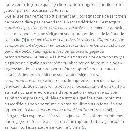
faute contre le jeu ce que signifie le carton rouge qui sanctionne le
joueur par son exclusion du terrain.
8-Si le juge s’en remet habituellement aux constatations de l’arbitre il
ne se considère pas cependant lié par ces décisions. Il est acquis
«
qu’il n’y a pas d’autorité de la chose arbitrée
» et comme le rappelle
la cour d’appel de Lyon s’alignant sur la jurisprudence de la Cour de
cassation
[5]
«
le juge civil n’est pas privé de sa liberté d’apprécier si le
comportement du joueur en cause a constitué une faute caractérisée
par une violation des règles du jeu de nature à engager sa
responsabilité
». Le fait que l’arbitre n’ait pas délivré de carton rouge
ou jaune ne signifie pas forcément l’absence de faute s’il n’a pas vu
l’agression dont la preuve pourra être rapportée par une autre
source. A l’inverse, le fait que son rapport signale «
un
comportement anti sportif
» comme le rapporte l’arrêt de la haute
juridiction du 20 novembre ne veut pas nécessairement dire qu’il y a
eu faute contre le jeu. Ce type d’appréciation «
large et ambiguë
»
selon son expression, révèle une attitude générale peu conforme
au modèle du bon sportif, mais n’établit nullement un fait précis se
rapportant à «
un comportement brutal fautif
» seul susceptible
d’engager la responsabilité civile du joueur. C’est affirmer clairement
que le juge ne s’estime pas lié ni par un rapport d’arbitrage ni par la
sanction ou l’absence de sanction arbitrale
[6]
.