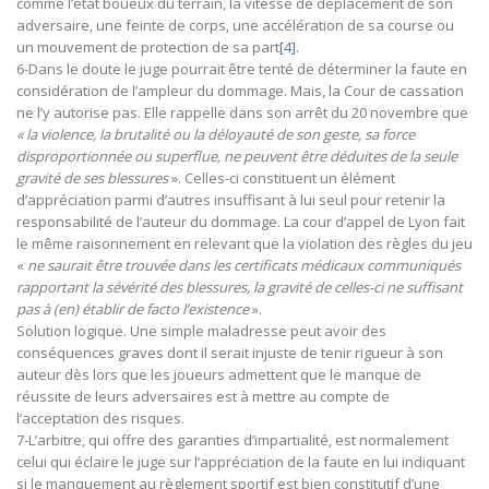
comme l’état boueux du terrain, la vitesse de déplacement de son
adversaire, une feinte de corps, une accélération de sa course ou
un mouvement de protection de sa part
[4]
.
6-Dans le doute le juge pourrait être tenté de déterminer la faute en
considération de l’ampleur du dommage. Mais, la Cour de cassation
ne l’y autorise pas. Elle rappelle dans son arrêt du 20 novembre que
«
la violence, la brutalité ou la déloyauté de son geste, sa force
disproportionnée ou superflue, ne peuvent être déduites de la seule
gravité de ses blessures
». Celles-ci constituent un élément
d’appréciation parmi d’autres insuffisant à lui seul pour retenir la
responsabilité de l’auteur du dommage. La cour d’appel de Lyon fait
le même raisonnement en relevant que la violation des règles du jeu
«
ne saurait être trouvée dans les certificats médicaux
communiqués
rapportant la sévérité des blessures, la gravité de celles-ci ne suffisant
pas à (en) établir de facto l’existence
».
Solution logique. Une simple maladresse peut avoir des
conséquences graves dont il serait injuste de tenir rigueur à son
auteur dès lors que les joueurs admettent que le manque de
réussite de leurs adversaires est à mettre au compte de
l’acceptation des risques.
7-L’arbitre, qui offre des garanties d’impartialité, est normalement
celui qui éclaire le juge sur l’appréciation de la faute en lui indiquant
si le manquement au règlement sportif est bien constitutif d’une