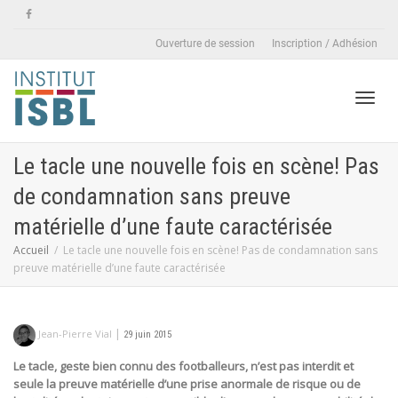
Ouverture de session
Inscription / Adhésion
Active
Le tacle une nouvelle fois en scène! Pas
de condamnation sans preuve
naviga
matérielle d’une faute caractérisée
Accueil
Le tacle une nouvelle fois en scène! Pas de condamnation sans
preuve matérielle d’une faute caractérisée
|
Jean-Pierre Vial
29 juin 2015
Le tacle, geste bien connu des footballeurs, n’est pas interdit et
seule la preuve matérielle d’une prise anormale de risque ou de