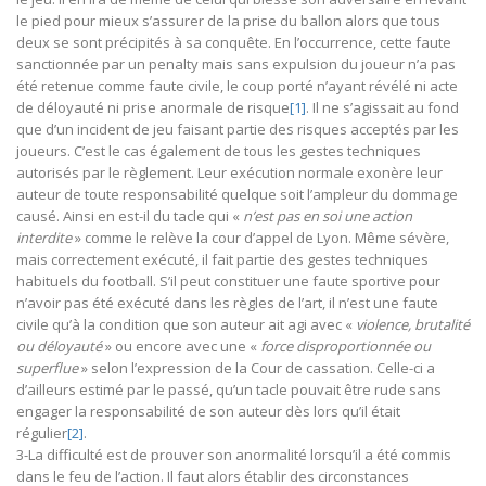
le pied pour mieux s’assurer de la prise du ballon alors que tous
deux se sont précipités à sa conquête. En l’occurrence, cette faute
sanctionnée par un penalty mais sans expulsion du joueur n’a pas
été retenue comme faute civile, le coup porté n’ayant révélé ni acte
de déloyauté ni prise anormale de risque
[1]
. Il ne s’agissait au fond
que d’un incident de jeu faisant partie des risques acceptés par les
joueurs. C’est le cas également de tous les gestes techniques
autorisés par le règlement. Leur exécution normale exonère leur
auteur de toute responsabilité quelque soit l’ampleur du dommage
causé. Ainsi en est-il du tacle qui «
n’est pas en soi une action
interdite
» comme le relève la cour d’appel de Lyon. Même sévère,
mais correctement exécuté, il fait partie des gestes techniques
habituels du football. S’il peut constituer une faute sportive pour
n’avoir pas été exécuté dans les règles de l’art, il n’est une faute
civile qu’à la condition que son auteur ait agi avec «
violence, brutalité
ou déloyauté
» ou encore avec une «
force disproportionnée ou
superflue
» selon l’expression de la Cour de cassation. Celle-ci a
d’ailleurs estimé par le passé, qu’un tacle pouvait être rude sans
engager la responsabilité de son auteur dès lors qu’il était
régulier
[2]
.
3-La difficulté est de prouver son anormalité lorsqu’il a été commis
dans le feu de l’action. Il faut alors établir des circonstances