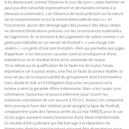
9-Au demeurant, comme l’observe la cour de Lyon «
cette mention ne
peut pas être rattachée expressément et de manière certaine à la
blessure occasionnée (…) en l’absence de toute précision sur la nature
de ce comportement et sur la victime éventuelle de celui-ci
». En
l’occurrence, aucun des témoignages des joueurs des deux camps
ne donnent d’indications précises sur les circonstances matérielles
de l’agression. Ils se bornent à des jugements de valeur comme «
un
geste pas tolérable sur un terrain de football » ; « une charge très
sévère » ; « un geste d’une rare brutalité
». Rien qui permette aux juges
d’apprécier si les blessures causées sont la conséquence d’une
maladresse ou le résultat d’une prise anormale de risque.
10-Le débat sur la qualification de la faute est de la plus haute
importance car il a pour enjeu, une fois la faute du joueur établie, la
mise en jeu de la responsabilité du groupement dont il est membre.
Sans doute le club a-t-il l’obligation d’assurer ses joueurs et la
victime a ainsi la garantie d’être indemnisée. Mais si les coups sont
volontaires, l’assureur ne pourra intervenir pour couvrir les
violences volontaires de son assuré (
L121-2 C. Assur.)
. On comprend
donc pourquoi l’une des victimes avait assigné la ligue de football,
comptant tirer parti des fameux arrêts du 22 mai 1995
[7]
, pour le cas
où les juges auraient retenu l’existence d’une faute intentionnelle.
Ce double échec judiciaire qui fait barrage à la réparation de
dommages dont les conséquences peuvent être dramatiques pour