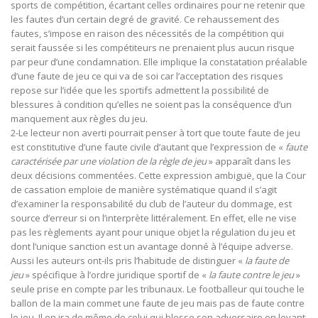
sports de compétition, écartant celles ordinaires pour ne retenir que
les fautes d’un certain degré de gravité. Ce rehaussement des
fautes, s’impose en raison des nécessités de la compétition qui
serait faussée si les compétiteurs ne prenaient plus aucun risque
par peur d’une condamnation. Elle implique la constatation préalable
d’une faute de jeu ce qui va de soi car l’acceptation des risques
repose sur l’idée que les sportifs admettent la possibilité de
blessures à condition qu’elles ne soient pas la conséquence d’un
manquement aux règles du jeu.
2-Le lecteur non averti pourrait penser à tort que toute faute de jeu
est constitutive d’une faute civile d’autant que l’expression de «
faute
caractérisée par une violation de la règle de jeu
» apparaît dans les
deux décisions commentées. Cette expression ambiguë, que la Cour
de cassation emploie de manière systématique quand il s’agit
d’examiner la responsabilité du club de l’auteur du dommage, est
source d’erreur si on l’interprète littéralement. En effet, elle ne vise
pas les règlements ayant pour unique objet la régulation du jeu et
dont l’unique sanction est un avantage donné à l’équipe adverse.
Aussi les auteurs ont-ils pris l’habitude de distinguer «
la faute de
jeu
» spécifique à l’ordre juridique sportif de «
la faute contre le jeu
»
seule prise en compte par les tribunaux. Le footballeur qui touche le
ballon de la main commet une faute de jeu mais pas de faute contre
le jeu. Il en ira de même de celui qui blesse son adversaire en levant