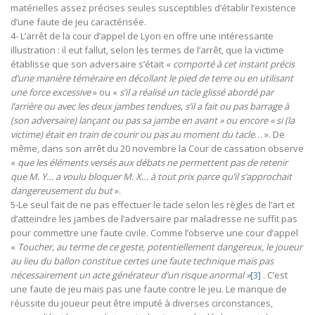
matérielles assez précises seules susceptibles d’établir l’existence
d’une faute de jeu caractérisée.
4- L’arrêt de la cour d’appel de Lyon en offre une intéressante
illustration : il eut fallut, selon les termes de l’arrêt, que la victime
établisse que son adversaire s’était «
comporté à cet instant précis
d’une manière téméraire en décollant le pied de terre ou en utilisant
une force excessive
» ou «
s’il a réalisé un tacle glissé abordé par
l’arrière ou avec les deux jambes tendues, s’il a fait ou pas barrage à
(son adversaire) lançant ou pas sa jambe en avant » ou encore « si (la
victime) était en train de courir ou pas au moment du tacle
… ». De
même, dans son arrêt du 20 novembre la Cour de cassation observe
«
que les éléments versés aux débats ne permettent pas de retenir
que M. Y… a voulu bloquer M. X… à tout prix parce qu’il s’approchait
dangereusement du but
».
5-Le seul fait de ne pas effectuer le tacle selon les règles de l’art et
d’atteindre les jambes de l’adversaire par maladresse ne suffit pas
pour commettre une faute civile. Comme l’observe une cour d’appel
«
Toucher, au terme de ce geste, potentiellement dangereux, le joueur
au lieu du ballon constitue certes une faute technique mais pas
nécessairement un acte générateur d’un risque anormal »
[3]
. C’est
une faute de jeu mais pas une faute contre le jeu. Le manque de
réussite du joueur peut être imputé à diverses circonstances,