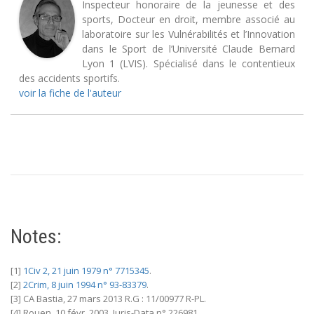
Inspecteur honoraire de la jeunesse et des
sports, Docteur en droit, membre associé au
laboratoire sur les Vulnérabilités et l’Innovation
dans le Sport de l’Université Claude Bernard
Lyon 1 (LVIS). Spécialisé dans le contentieux
des accidents sportifs.
voir la fiche de l'auteur
Notes:
[1]
1
Civ 2, 21 juin 1979 n° 7715345
.
[2]
2
Crim,
8 juin 1994 n° 93-83379
.
[3] CA Bastia, 27 mars 2013 R.G : 11/00977 R-PL.
[4] Rouen, 10 févr. 2003, Juris-Data n° 226981.