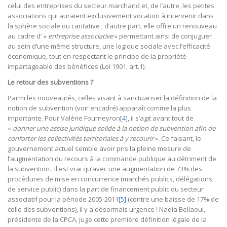
celui des entreprises du secteur marchand et, de l’autre, les petites
associations qui auraient exclusivement vocation à intervenir dans
la sphère sociale ou caritative ; d’autre part, elle offre un renouveau
au cadre d’ «
entreprise associative
» permettant ainsi de conjuguer
au sein d’une même structure, une logique sociale avec l’efficacité
économique, tout en respectant le principe de la propriété
impartageable des bénéfices (Loi 1901, art.1).
Le retour des subventions ?
Parmi les nouveautés, celles visant à sanctuariser la définition de la
notion de subvention (voir encadré) apparaît comme la plus
importante. Pour Valérie Fourneyron
[4]
, il s’agit avant tout de
«
donner une assise juridique solide à la notion de subvention afin de
conforter les collectivités territoriales à y recourir
». Ce faisant, le
gouvernement actuel semble avoir pris la pleine mesure de
l’augmentation du recours à la commande publique au détriment de
la subvention. Il est vrai qu’avec une augmentation de 73% des
procédures de mise en concurrence (marchés publics, délégations
de service public) dans la part de financement public du secteur
associatif pour la période 2005-2011
[5]
(contre une baisse de 17% de
celle des subventions), il y a désormais urgence ! Nadia Bellaoui,
présidente de la CPCA, juge cette première définition légale de la