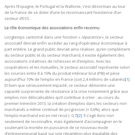
Après l’Espagne, le Portugal et la Wallonie, c’est désormais au tour
de la France de se doter d’une loi reconnaissant l’existence d’un
secteur d’ESS.
Le rôle économique des associations enfin reconnu
Longtemps cantonné dans une fonction «
réparatrice
», le secteur
associatif devrait enfin accéder au rang d’opérateur économique à
part entière. Le grand public devrait ainsi réaliser, qu’en complément
du secteur public et du secteur marchand, il existe également des
associations créatrices de richesses et d’emplois. Avec les
coopératives et les mutuelles, le secteur associatif représente selon
les sources entre 8 à 10% du produit intérieur brut (PIB) et pèse
aujourd’hui 10% de l’emploi en France (soit 2,4 millions de salariés)
[1]
.
Et bien que sérieusement impacté, ce secteur démontre une
capacité surprenante de résistance à la crise notamment grâce aux
emplois non délocalisables qu’il contribue à créer : au cours du
premier trimestre 2013, la création d’emplois dans les secteurs non
marchands a même continué de progresser (+ 0,6%), alors que
l’emploi marchand est en net recul (- 0,7)
[2]
. Il s’agit donc non
seulement de reconnaître, mais également d’accompagner en le
soutenant la montée en puissance de ce nouveau mode
d’entrepreneuriat basé sur une répartition plus équitable des