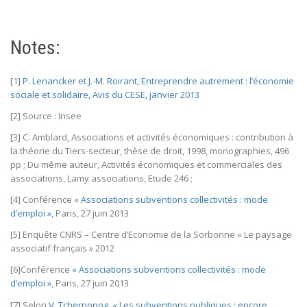
Notes:
[1]
P. Lenancker et J.-M. Roirant, Entreprendre autrement : l’économie
sociale et solidaire, Avis du CESE, janvier 2013
[2] Source : Insee
[3] C. Amblard, Associations et activités économiques : contribution à
la théorie du Tiers-secteur, thèse de droit, 1998, monographies, 496
pp ; Du même auteur, Activités économiques et commerciales des
associations, Lamy associations, Etude 246 ;
[4] Conférence
« Associations subventions collectivités : mode
d’emploi »
, Paris, 27 juin 2013
[5] Enquête CNRS – Centre d’Economie de la Sorbonne « Le paysage
associatif français » 2012
[6]Conférence
« Associations subventions collectivités : mode
d’emploi »
, Paris, 27 juin 2013
[7] Selon
V. Tchernonog, « Les subventions publiques : encore