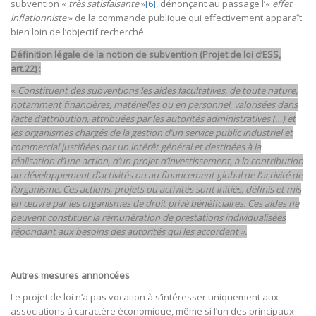
subvention «
très satisfaisante
»
[6]
, dénonçant au passage l’«
effet
inflationniste
» de la commande publique qui effectivement apparaît
bien loin de l’objectif recherché.
Définition légale de la notion de subvention (Projet de loi d’ESS,
art.22) :
«
Constituent des subventions les aides facultatives, de toute nature,
notamment financières, matérielles ou en personnel, valorisées dans
l’acte d’attribution, attribuées par les autorités administratives (…) et
les organismes chargés de la gestion d’un service public industriel et
commercial justifiées par un intérêt général et destinées à la
réalisation d’une action, d’un projet d’investissement, à la contribution
au développement d’activités ou au financement global de l’activité de
l’organisme. Ces actions, projets ou activités sont initiés, définis et mis
en œuvre par les organismes de droit privé bénéficiaires. Ces aides ne
peuvent constituer la rémunération de prestations individualisées
répondant aux besoins des autorités qui les accordent ».
Autres mesures annoncées
Le projet de loi n’a pas vocation à s’intéresser uniquement aux
associations à caractère économique, même si l’un des principaux