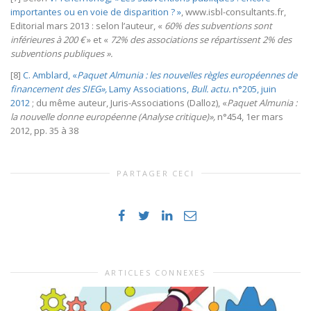
importantes ou en voie de disparition ? »
, www.isbl-consultants.fr,
Editorial mars 2013 : selon l’auteur, «
60% des subventions sont
inférieures à 200 €
» et «
72% des associations se répartissent 2% des
subventions publiques ».
[8]
C. Amblard, «
Paquet Almunia : les nouvelles règles européennes de
financement des SIEG»,
Lamy Associations,
Bull. actu.
n°205, juin
2012
; du même auteur, Juris-Associations (Dalloz), «
Paquet Almunia :
la nouvelle donne européenne (Analyse critique)»,
n°454, 1er mars
2012, pp. 35 à 38
PARTAGER CECI
ARTICLES CONNEXES