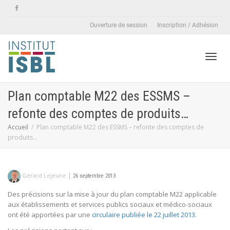
Ouverture de session
Inscription / Adhésion
Active
Plan comptable M22 des ESSMS –
refonte des comptes de produits…
naviga
Accueil
Plan comptable M22 des ESSMS – refonte des comptes de
produits…
|
Gérard Lejeune
26 septembre 2013
Des précisions sur la mise à jour du plan comptable M22 applicable
aux établissements et services publics sociaux et médico-sociaux
ont été apportées par une
circulaire publiée le 22 juillet 2013
.