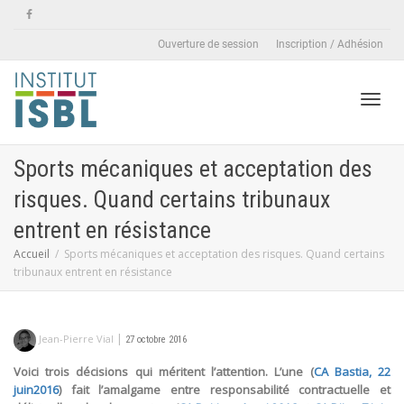
Ouverture de session
Inscription / Adhésion
Active
Sports mécaniques et acceptation des
risques. Quand certains tribunaux
naviga
entrent en résistance
Accueil
Sports mécaniques et acceptation des risques. Quand certains
tribunaux entrent en résistance
|
Jean-Pierre Vial
27 octobre 2016
Voici trois décisions qui méritent l’attention. L’une (
CA Bastia, 22
juin2016
) fait l’amalgame entre responsabilité contractuelle et