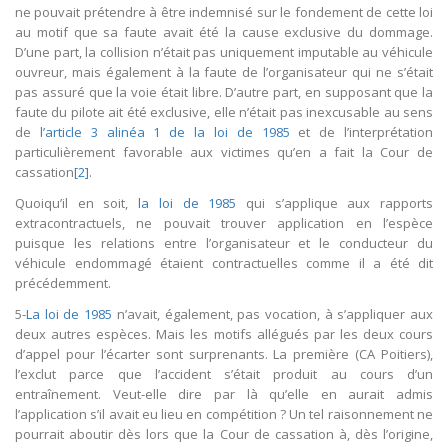
ne pouvait prétendre à être indemnisé sur le fondement de cette loi
au motif que sa faute avait été la cause exclusive du dommage.
D’une part, la collision n’était pas uniquement imputable au véhicule
ouvreur, mais également à la faute de l’organisateur qui ne s’était
pas assuré que la voie était libre. D’autre part, en supposant que la
faute du pilote ait été exclusive, elle n’était pas inexcusable au sens
de
l’article 3 alinéa 1 de la loi de 1985
et de l’interprétation
particulièrement favorable aux victimes qu’en a fait la Cour de
cassation
[2]
.
Quoiqu’il en soit,
la loi de 1985
qui s’applique aux rapports
extracontractuels, ne pouvait trouver application en l’espèce
puisque les relations entre l’organisateur et le conducteur du
véhicule endommagé étaient contractuelles comme il a été dit
précédemment.
5
-La loi de 1985
n’avait, également, pas vocation, à s’appliquer aux
deux autres espèces. Mais les motifs allégués par les deux cours
d’appel pour l’écarter sont surprenants. La première (CA Poitiers),
l’exclut parce que l’accident s’était produit au cours d’un
entraînement. Veut-elle dire par là qu’elle en aurait admis
l’application s’il avait eu lieu en compétition ? Un tel raisonnement ne
pourrait aboutir dès lors que la Cour de cassation à, dès l’origine,