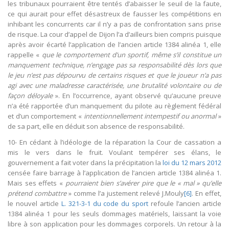
les tribunaux pourraient être tentés d’abaisser le seuil de la faute,
ce qui aurait pour effet désastreux de fausser les compétitions en
inhibant les concurrents car il n’y a pas de confrontation sans prise
de risque. La cour d’appel de Dijon l’a d’ailleurs bien compris puisque
après avoir écarté l’application de l’ancien article 1384 alinéa 1, elle
rappelle «
que le comportement d’un sportif, même s’il constitue un
manquement technique, n’engage pas sa responsabilité dès lors que
le jeu n’est pas dépourvu de certains risques et que le joueur n’a pas
agi avec une maladresse caractérisée, une brutalité volontaire ou de
façon déloyale
». En l’occurrence, ayant observé qu’aucune preuve
n’a été rapportée d’un manquement du pilote au règlement fédéral
et d’un comportement «
intentionnellement intempestif ou anormal
»
de sa part, elle en déduit son absence de responsabilité.
10- En cédant à l’idéologie de la réparation la Cour de cassation a
mis le vers dans le fruit. Voulant tempérer ses élans, le
gouvernement a fait voter dans la précipitation la
loi du 12 mars 2012
censée faire barrage à l’application de l’ancien article 1384 alinéa 1.
Mais ses effets «
pourraient bien s’avérer pire que le « mal » qu’elle
prétend combattre
» comme l’a justement relevé J.Mouly
[6]
. En effet,
le nouvel article
L. 321-3-1 du code du sport
refoule l’ancien article
1384 alinéa 1 pour les seuls dommages matériels, laissant la voie
libre à son application pour les dommages corporels. Un retour à la