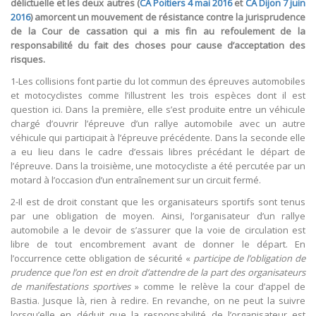
délictuelle et les deux autres (
CA Poitiers 4 mai 2016
et
CA Dijon 7 juin
2016
) amorcent un mouvement de résistance contre la jurisprudence
de la Cour de cassation qui a mis fin au refoulement de la
responsabilité du fait des choses pour cause d’acceptation des
risques.
1-Les collisions font partie du lot commun des épreuves automobiles
et motocyclistes comme l’illustrent les trois espèces dont il est
question ici. Dans la première, elle s’est produite entre un véhicule
chargé d’ouvrir l’épreuve d’un rallye automobile avec un autre
véhicule qui participait à l’épreuve précédente. Dans la seconde elle
a eu lieu dans le cadre d’essais libres précédant le départ de
l’épreuve. Dans la troisième, une motocycliste a été percutée par un
motard à l’occasion d’un entraînement sur un circuit fermé.
2-Il est de droit constant que les organisateurs sportifs sont tenus
par une obligation de moyen. Ainsi, l’organisateur d’un rallye
automobile a le devoir de s’assurer que la voie de circulation est
libre de tout encombrement avant de donner le départ. En
l’occurrence cette obligation de sécurité «
participe de l’obligation de
prudence que l’on est en droit d’attendre de la part des organisateurs
de manifestations sportives
» comme le relève la cour d’appel de
Bastia. Jusque là, rien à redire. En revanche, on ne peut la suivre
lorsqu’elle en déduit que la responsabilité de l’organisateur est