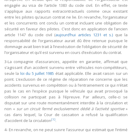
engagée au visa de l’article 1383 du code civil. En effet, ce texte
s’applique aux rapports extracontractuels comme ceux existant
entre les pilotes qu’aucun contrat ne lie. En revanche, l’organisateur
et les concurrents ont conclu un contrat incluant une obligation de
sécurité en faveur des pilotes. C’est donc en application de l’ancien
article 1147 du code civil (
aujourd’hui articles 1231 et s.)
que la
responsabilité de l’organisateur aurait dû être retenue puisque le
dommage avait bien trait à l’inexécution de l’obligation de sécurité de
l’organisateur et qu’il est survenu en cours d’exécution du contrat.
3-La compagnie d’assurances, appelée en garantie, affirmait que
s’agissant d’un accident survenu entre véhicules non-compétiteurs,
seule la
loi du 5 juillet 1985
était applicable. Elle avait raison sur un
point. L’exclusion de ce régime de réparation ne concerne que les
accidents survenus en compétition ou à l’entrainement ce qui n’était
pas le cas en l’espèce puisque le véhicule qui avait provoqué la
collision ne participait pas à l’épreuve. Par ailleurs, celle-ci se
disputait sur une route momentanément interdite à la circulation et
non «
sur un circuit fermé exclusivement dédié à l’activité sportive
»
cas dans lequel, la Cour de cassation a refusé la qualification
[1]
d’accident de la circulation
.
4- En revanche, on ne peut suivre l’assureur qui estimait que l’intimé