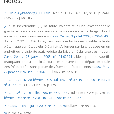
Notes:
[1]
Civ 2,
4 janvier 2006.
Bull.civ
II N° 1 p. 1. D 2006-10-12, n° 35, p. 2443-
2445, obs J. MOULY.
[2]
“Est inexcusable (…) la faute volontaire d'une exceptionnelle
gravité, exposant sans raison valable son auteur à un danger dont il
aurait dû avoir conscience ».
Cass. 2e civ, 3 juillet 2003, n°01-16405
.
Bull. civ. 2, 223 p. 186. Ainsi
,
n’est pas une faute inexcusable celle du
piéton que son état d’ébriété à fait s’allonger sur la chaussée en un
endroit où la visibilité était réduite du fait d'un éclairage très moyen.
Cass. 2e civ, 23 janvier 2003, n° 01-02291
.
Idem pour le sportif
pratiquant de nuit le ski à roulettes sur une route départementale
e
très fréquentée, sans porter de vêtements fluorescents.
Cass. 2
civ,
22 janvier 1992, n° 90-19140
. Bull.civ.2, n° 22 p. 11
o
[3]
Cass. 2e civ, 28 février 1996. Bull. civ. II, n
37
.
19 juin 2003. Pourvoi
o
n
00-22.330
Bull.civ.II N° 197 p. 165
e
[4]
Cass.2
civ, 16 juillet 1987,n° 86-91347
. Bull.Crim n° 294 p. 786;
10
février 1988,n°86-14708
;
10 mars 1988,n° 87-11087 ;
[5]
Cass. 2e civ, 2 juillet 2015, n° 14-19078
.Bull.civ.2, n° 59 p. 32
[6]
D. 2012 p. 1070