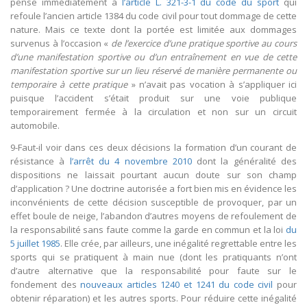
pense immédiatement à
l’article L. 321-3-1 du code du sport
qui
refoule l’ancien article 1384 du code civil pour tout dommage de cette
nature. Mais ce texte dont la portée est limitée aux dommages
survenus à l’occasion «
de l’exercice d’une pratique sportive au cours
d’une manifestation sportive ou d’un entraînement en vue de cette
manifestation sportive sur un lieu réservé de manière permanente ou
temporaire à cette pratique
» n’avait pas vocation à s’appliquer ici
puisque l’accident s’était produit sur une voie publique
temporairement fermée à la circulation et non sur un circuit
automobile.
9-Faut-il voir dans ces deux décisions la formation d’un courant de
résistance à
l’arrêt du 4 novembre 2010
dont la généralité des
dispositions ne laissait pourtant aucun doute sur son champ
d’application ? Une doctrine autorisée a fort bien mis en évidence les
inconvénients de cette décision susceptible de provoquer, par un
effet boule de neige, l’abandon d’autres moyens de refoulement de
la responsabilité sans faute comme la garde en commun et la loi
du
5 juillet 1985
. Elle crée, par ailleurs, une inégalité regrettable entre les
sports qui se pratiquent à main nue (dont les pratiquants n’ont
d’autre alternative que la responsabilité pour faute sur le
fondement des
nouveaux articles 1240 et 1241 du code civil
pour
obtenir réparation) et les autres sports. Pour réduire cette inégalité