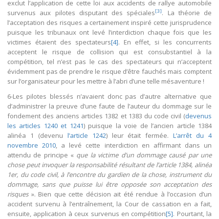
exclut l’application de cette loi aux accidents de rallye automobile
[3]
survenus aux pilotes disputant des spéciales
. La théorie de
l’acceptation des risques a certainement inspiré cette jurisprudence
puisque les tribunaux ont levé l’interdiction chaque fois que les
victimes étaient des spectateurs
[4]
. En effet, si les concurrents
acceptent le risque de collision qui est consubstantiel à la
compétition, tel n’est pas le cas des spectateurs qui n’acceptent
évidemment pas de prendre le risque d’être fauchés mais comptent
sur l’organisateur pour les mettre à l’abri d’une telle mésaventure !
6-Les pilotes blessés n’avaient donc pas d’autre alternative que
d’administrer la preuve d’une faute de l’auteur du dommage sur le
fondement des anciens articles 1382 et 1383 du code civil (
devenus
les articles 1240 et 1241
) puisque la voie de l’ancien article 1384
alinéa 1 (devenu
l’article 1242
) leur était fermée.
L’arrêt du 4
novembre 2010
, a levé cette interdiction en affirmant dans un
attendu de principe «
que la victime d’un dommage causé par une
chose peut invoquer la responsabilité résultant de l’article 1384, alinéa
1er, du code civil, à l’encontre du gardien de la chose, instrument du
dommage, sans que puisse lui être opposée son acceptation des
risques
». Bien que cette décision ait été rendue à l’occasion d’un
accident survenu à l’entraînement, la Cour de cassation en a fait,
ensuite, application à ceux survenus en compétition
[5]
. Pourtant, la