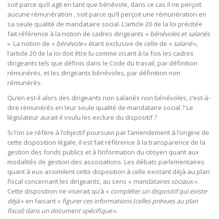
soit parce qu’il agit en tant que bénévole, dans ce cas il ne perçoit
aucune rémunération , soit parce qu’il perçoit une rémunération en
sa seule qualité de mandataire social. L’article 20 de la loi précitée
fait référence à la notion de cadres dirigeants «
bénévoles et salariés
». La notion de «
bénévole
» étant exclusive de celle de «
salarié
»,
l’article 20 de la loi doit être lu comme visant à la fois les cadres
dirigeants tels que définis dans le Code du travail, par définition
rémunérés, et les dirigeants bénévoles, par définition non
rémunérés.
Qu’en est-il alors des dirigeants non salariés non bénévoles, c’est-à-
dire rémunérés en leur seule qualité de mandataire social ? Le
législateur aurait-il voulu les exclure du dispositif ?
Si l’on se réfère à l’objectif poursuivi par l’amendement à l’origine de
cette disposition légale, il est fait référence à la transparence de la
gestion des fonds publics et à l’information du citoyen quant aux
modalités de gestion des associations. Les débats parlementaires
quant à eux assimilent cette disposition à celle existant déjà au plan
fiscal concernant les dirigeants, au sens «
mandataires sociaux
».
Cette disposition ne viserait qu’à «
compléter un dispositif qui existe
déjà
» en faisant «
figurer ces informations (celles prévues au plan
fiscal) dans un document spécifique
».