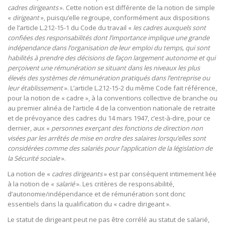
cadres dirigeants
». Cette notion est différente de la notion de simple
«
dirigeant
», puisqu’elle regroupe, conformément aux dispositions
de l’article L.212-15-1 du Code du travail «
les cadres auxquels sont
confiées des responsabilités dont l’importance implique une grande
indépendance dans l’organisation de leur emploi du temps, qui sont
habilités à prendre des décisions de façon largement autonome et qui
perçoivent une rémunération se situant dans les niveaux les plus
élevés des systèmes de rémunération pratiqués dans l’entreprise ou
leur établissement
». L’article L.212-15-2 du même Code fait référence,
pour la notion de « cadre », à la conventions collective de branche ou
au premier alinéa de l’article 4 de la convention nationale de retraite
et de prévoyance des cadres du 14 mars 1947, c’est-à-dire, pour ce
dernier, aux «
personnes exerçant des fonctions de direction non
visées par les arrêtés de mise en ordre des salaires lorsqu’elles sont
considérées comme des salariés pour l’application de la législation de
la Sécurité sociale
».
La notion de «
cadres dirigeants
» est par conséquent intimement liée
à la notion de «
salarié
». Les critères de responsabilité,
d’autonomie/indépendance et de rémunération sont donc
essentiels dans la qualification du « cadre dirigeant ».
Le statut de dirigeant peut ne pas être corrélé au statut de salarié,