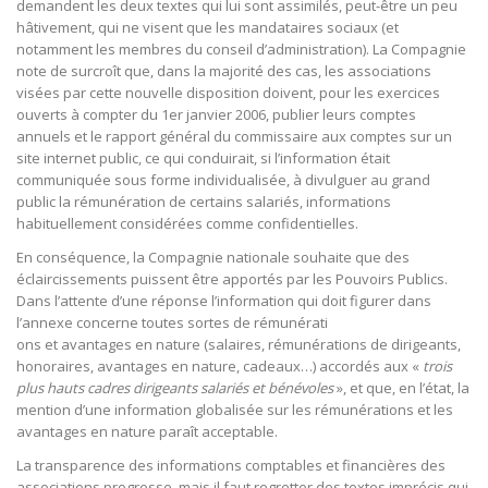
demandent les deux textes qui lui sont assimilés, peut-être un peu
hâtivement, qui ne visent que les mandataires sociaux (et
notamment les membres du conseil d’administration). La Compagnie
note de surcroît que, dans la majorité des cas, les associations
visées par cette nouvelle disposition doivent, pour les exercices
ouverts à compter du 1er janvier 2006, publier leurs comptes
annuels et le rapport général du commissaire aux comptes sur un
site internet public, ce qui conduirait, si l’information était
communiquée sous forme individualisée, à divulguer au grand
public la rémunération de certains salariés, informations
habituellement considérées comme confidentielles.
En conséquence, la Compagnie nationale souhaite que des
éclaircissements puissent être apportés par les Pouvoirs Publics.
Dans l’attente d’une réponse l’information qui doit figurer dans
l’annexe concerne toutes sortes de rémunérati
ons et avantages en nature (salaires, rémunérations de dirigeants,
honoraires, avantages en nature, cadeaux…) accordés aux «
trois
plus hauts cadres dirigeants salariés et bénévoles
», et que, en l’état, la
mention d’une information globalisée sur les rémunérations et les
avantages en nature paraît acceptable.
La transparence des informations comptables et financières des
associations progresse, mais il faut regretter des textes imprécis qui