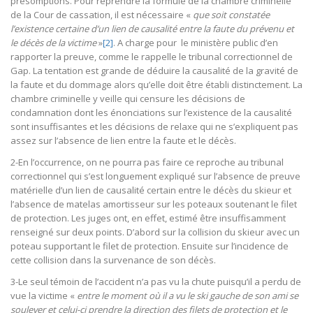
présomptions. Pour reprendre la formule de la chambre criminelle
de la Cour de cassation, il est nécessaire «
que soit constatée
l’existence certaine d’un lien de causalité entre la faute du prévenu et
le décès de la victime
»
[2]
. A charge pour le ministère public d’en
rapporter la preuve, comme le rappelle le tribunal correctionnel de
Gap. La tentation est grande de déduire la causalité de la gravité de
la faute et du dommage alors qu’elle doit être établi distinctement. La
chambre criminelle y veille qui censure les décisions de
condamnation dont les énonciations sur l’existence de la causalité
sont insuffisantes et les décisions de relaxe qui ne s’expliquent pas
assez sur l’absence de lien entre la faute et le décès.
2-En l’occurrence, on ne pourra pas faire ce reproche au tribunal
correctionnel qui s’est longuement expliqué sur l’absence de preuve
matérielle d’un lien de causalité certain entre le décès du skieur et
l’absence de matelas amortisseur sur les poteaux soutenant le filet
de protection. Les juges ont, en effet, estimé être insuffisamment
renseigné sur deux points. D’abord sur la collision du skieur avec un
poteau supportant le filet de protection. Ensuite sur l’incidence de
cette collision dans la survenance de son décès.
3-Le seul témoin de l’accident n’a pas vu la chute puisqu’il a perdu de
vue la victime «
entre le moment où il a vu le ski gauche de son ami se
soulever et celui-ci prendre la direction des filets de protection et le