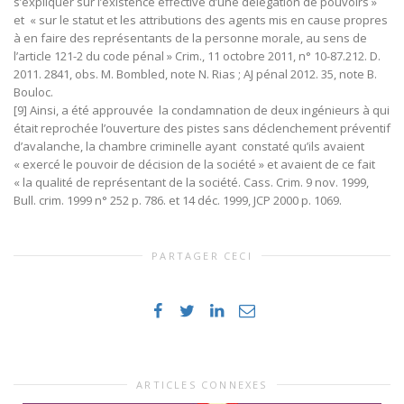
s’expliquer sur l’existence effective d’une délégation de pouvoirs »
et « sur le statut et les attributions des agents mis en cause propres
à en faire des représentants de la personne morale, au sens de
l’article 121-2 du code pénal » Crim., 11 octobre 2011, n° 10-87.212. D.
2011. 2841, obs. M. Bombled, note N. Rias ; AJ pénal 2012. 35, note B.
Bouloc.
[9] Ainsi, a été approuvée la condamnation de deux ingénieurs à qui
était reprochée l’ouverture des pistes sans déclenchement préventif
d’avalanche, la chambre criminelle ayant constaté qu’ils avaient
« exercé le pouvoir de décision de la société » et avaient de ce fait
« la qualité de représentant de la société.
Cass. Crim. 9 nov. 1999,
Bull. crim. 1999 n° 252 p. 786. et 14 déc. 1999, JCP 2000 p. 1069.
PARTAGER CECI
ARTICLES CONNEXES