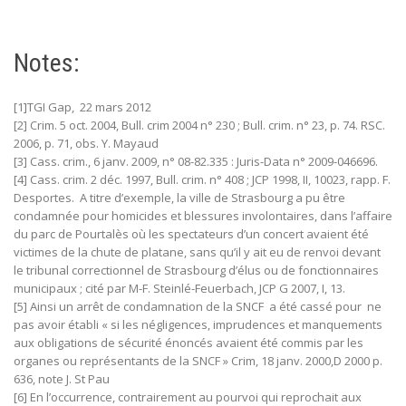
Notes:
[1]TGI Gap,
22 mars 2012
[2] Crim. 5 oct. 2004, Bull. crim 2004 n° 230 ; Bull. crim. n° 23, p. 74. RSC.
2006, p. 71, obs. Y. Mayaud
[3] Cass. crim., 6 janv. 2009, n° 08-82.335 : Juris-Data n° 2009-046696.
[4] Cass. crim. 2 déc. 1997, Bull. crim. n° 408 ; JCP 1998, II, 10023, rapp. F.
Desportes. A titre d’exemple, la ville de Strasbourg a pu être
condamnée pour homicides et blessures involontaires, dans l’affaire
du parc de Pourtalès où les spectateurs d’un concert avaient été
victimes de la chute de platane, sans qu’il y ait eu de renvoi devant
le tribunal correctionnel de Strasbourg d’élus ou de fonctionnaires
municipaux ; cité par M-F. Steinlé-Feuerbach, JCP G 2007, I, 13.
[5] Ainsi un arrêt de condamnation de la SNCF a été cassé pour ne
pas avoir établi « si les négligences, imprudences et manquements
aux obligations de sécurité énoncés avaient été commis par les
organes ou représentants de la SNCF » Crim, 18 janv. 2000,D 2000 p.
636, note J. St Pau
[6] En l’occurrence, contrairement au pourvoi qui reprochait aux