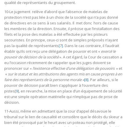
qualité de représentants du groupement.
10-Le jugement relève d’abord que l’absence de matelas de
protection n’est pas liée à un choix de la société qui n’a pas donné
de directives en ce sens à ses salariés. Il met donc hors de cause
les membres de la direction. Ensuite, il précise que l’installation des
filets et la pose des matelas a été effectuée par les pisteurs
secouristes. En principe, ceux-ci sont de simples préposés n’ayant
pas la qualité de représentants
[7]
. Dans le cas contraire, il faudrait
établir qu’ils ont reçu une délégation de pouvoir et ont «
exercé le
pouvoir de décision de la société
». A cet égard, la Cour de cassation a
eu l’occasion récemment de rappeler que les juges doivent se
prononcer sur «
l’existence effective d’une délégation de pouvoirs
» et
«
sur le statut et les attributions des agents mis en cause propres à en
faire des représentants de la personne morale »
[8]
. Par ailleurs, si le
pouvoir de décision paraît bien s’appliquer à l’ouverture des
pistes
[9]
, en revanche, la mise en place d’un équipement de sécurité
est une simple opération matérielle qui n’implique pas de prise de
décision.
11-Aussi, même en admettant que la cour d’appel désavoue le
tribunal sur le lien de causalité et considère que le décès du skieur a
bien été provoqué par le heurt avec un poteau non protégé, elle