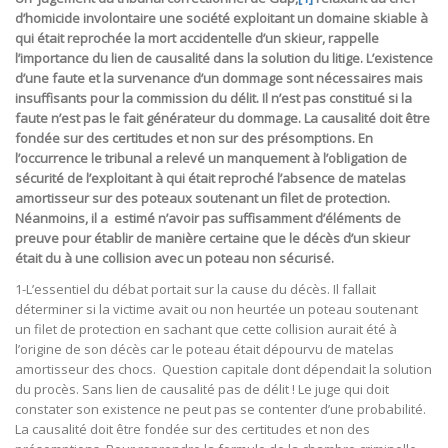
d’homicide involontaire une société exploitant un domaine skiable à
qui était reprochée la mort accidentelle d’un skieur, rappelle
l’importance du lien de causalité dans la solution du litige. L’existence
d’une faute et la survenance d’un dommage sont nécessaires mais
insuffisants pour la commission du délit. Il n’est pas constitué si la
faute n’est pas le fait générateur du dommage. La causalité doit être
fondée sur des certitudes et non sur des présomptions. En
l’occurrence le tribunal a relevé un manquement à l’obligation de
sécurité de l’exploitant à qui était reproché l’absence de matelas
amortisseur sur des poteaux soutenant un filet de protection.
Néanmoins, il a estimé n’avoir pas suffisamment d’éléments de
preuve pour établir de manière certaine que le décès d’un skieur
était du à une collision avec un poteau non sécurisé.
1-L’essentiel du débat portait sur la cause du décès. Il fallait
déterminer si la victime avait ou non heurtée un poteau soutenant
un filet de protection en sachant que cette collision aurait été à
l’origine de son décès car le poteau était dépourvu de matelas
amortisseur des chocs. Question capitale dont dépendait la solution
du procès. Sans lien de causalité pas de délit ! Le juge qui doit
constater son existence ne peut pas se contenter d’une probabilité.
La causalité doit être fondée sur des certitudes et non des