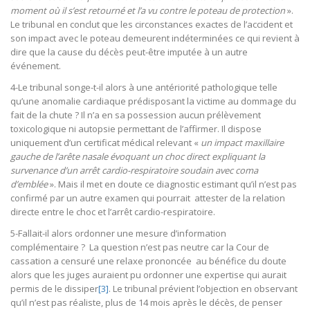
moment où il s’est retourné et l’a vu contre le poteau de protection
».
Le tribunal en conclut que les circonstances exactes de l’accident et
son impact avec le poteau demeurent indéterminées ce qui revient à
dire que la cause du décès peut-être imputée à un autre
événement.
4-Le tribunal songe-t-il alors à une antériorité pathologique telle
qu’une anomalie cardiaque prédisposant la victime au dommage du
fait de la chute ? Il n’a en sa possession aucun prélèvement
toxicologique ni autopsie permettant de l’affirmer. Il dispose
uniquement d’un certificat médical relevant «
un impact maxillaire
gauche de l’arête nasale évoquant un choc direct expliquant la
survenance d’un arrêt cardio-respiratoire soudain avec coma
d’emblée
». Mais il met en doute ce diagnostic estimant qu’il n’est pas
confirmé par un autre examen qui pourrait attester de la relation
directe entre le choc et l’arrêt cardio-respiratoire.
5-Fallait-il alors ordonner une mesure d’information
complémentaire ? La question n’est pas neutre car la Cour de
cassation a censuré une relaxe prononcée au bénéfice du doute
alors que les juges auraient pu ordonner une expertise qui aurait
permis de le dissiper
[3]
. Le tribunal prévient l’objection en observant
qu’il n’est pas réaliste, plus de 14 mois après le décès, de penser