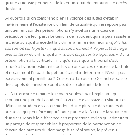
qu’une autopsie permettra de lever l’incertitude entourant le décès
du skieur.
6-Toutefois, si on comprend bien la volonté des juges d’établir
matériellement l’existence d’un lien de causalité qui ne repose pas
uniquement sur des présomptions n’y a-t-il pas un excès de
précaution de leur part ? Le témoin de l’accident qui n’a pas assisté à
la chute puisqu’il précédait la victime affirme néanmoins «
qu’il n’est
pas tombé sur la piste
», «
qu’à aucun moment il n’a percuté la neige
avec sa tête
» et, enfin, qu’il a «
vu son corps contre le poteau
». De la
présomption à la certitude il n’a qu’un pas que le tribunal s’est
refusé à franchir estimant que les circonstances exactes de la chute,
et notamment l’impact du poteau étaient indéterminés. N’est-il pas
excessivement pointilleux ? Ce sera à la cour de Grenoble, saisie
des appels du ministère public et de l’exploitant, de le dire.
7-Il faut encore examiner le moyen soulevé par l’exploitant qui
imputait une part de l’accident à la vitesse excessive du skieur. Les
délits d’imprudence s’accommodent d’une pluralité des causes du
préjudice qui peut être imputé pour partie à la faute de la victime ou
d’un tiers. Mais à la différence des réparations civiles qui admettent
un partage de responsabilité à proportion de la participation de
chacun des auteurs du dommage à sa réalisation, le prévenu