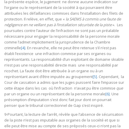
la présente espèce, le jugement ne donne aucune indication sur
l’organe ou le représentant de la société à qui pourraient être
attribuées les défaillances commises dans l’installation des filets de
protection. Il relève, en effet, que «
la SAEMS à commis une faute de
négligence en ne veillant pas à l’installation sécurisée de la piste
». Les
poursuites contre l’auteur de l’infraction ne sont pas un préalable
nécessaire pour engager la responsabilité de la personne morale
comme l’admet implicitement la jurisprudence de la Chambre
criminelle
[4]
. En revanche, elle ne peut être retenue s’il n’est pas
établi l’existence une infraction commise par ses organes ou
représentants. La responsabilité d’un exploitant de domaine skiable
n’est pas une responsabilité directe mais une responsabilité par
ricochet. La faute doit être attribuée à un organe ou à un
représentant avant d’être imputée au groupement
[5]
. Cependant, la
Cour de cassation a admis que les juges puissent faire l’impasse sur
cette étape dans les cas où l’infraction n’avait pu être commise
que
par un organe ou un représentant de la personne morale
[6]
. Une
présomption d’imputation s’est donc fait jour dont on pourrait
penser que le tribunal correctionnel de Gap s’est inspiré.
9-Pourtant, la lecture de l’arrêt, révèle que l’absence de sécurisation
de la piste n’est pas imputable aux organes de la société et que si
elle peut être mise au compte de ses préposés ceux-ci n’ont pas la