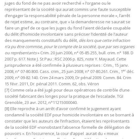
juges du fond de ne pas avoir recherché « l’organe ou le
représentant de la société qui aurait commis une faute susceptible
d’engager la responsabilité pénale de la personne morale », l’arrêt
de rejet estime, au contraire, que « la demanderesse ne saurait se
faire un grief de ce que les juges du fond l’aient déclarée coupable
du délit d’homicide involontaire sans préciser l’identité de l’auteur
des manquements constitutifs du délit,
dès lors que cette infraction
n’a pu être commise, pour le compte de la société, que par ses organes
ou représentants
» Crim. 20 juin 2006, n° 05-85.255, bull. crim. n° 188. D
2007 p. 617. Note J. St Pau ; RSC 2006 p. 825, note Y. Mayaud. Cette
jurisprudence a été confirmée à plusieurs reprises : Crim., 15 janv.
er
2008, n° 07-80.800. Cass. crim., 25 juin 2008, n° 07-80.261. Crim., 1
déc.
2009, n° 09-82.140. Crim 24 mars 2009, Dr pénal 2009. Comm. 84. Crim
15 févr. 2011, Dr. pénal 2011. Comm. 62, obs. Véron
[7] Comme cela a été jugé pour deux opératrices de contrôle d’une
société fabricant des longes pour la pratique de l’escalade. TGI
Grenoble, 23 avr. 2012, n°11215000040.
[8] Elle reproche à un arrêt d’avoir confirmé le jugement ayant
condamné la société EDF pour homicide involontaire en se bornant à
constater que les auteurs de l’infraction, étaient les représentants
de la société EDF «nonobstant l’absence formelle de délégation de
pouvoirs ». En l’occurrence, la cour d’appel aurait du « mieux