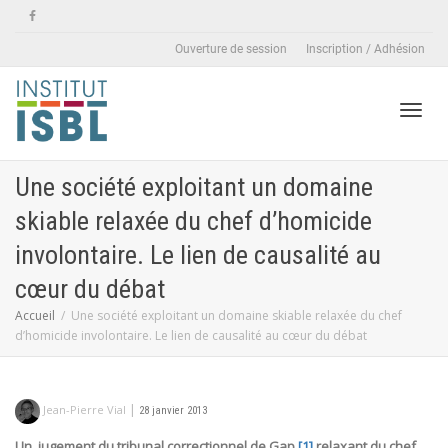
Ouverture de session
Inscription / Adhésion
Active
Une société exploitant un domaine
skiable relaxée du chef d’homicide
naviga
involontaire. Le lien de causalité au
cœur du débat
Accueil
Une société exploitant un domaine skiable relaxée du chef
d’homicide involontaire. Le lien de causalité au cœur du débat
|
Jean-Pierre Vial
28 janvier 2013
Un jugement du tribunal correctionnel de Gap,
[1]
relaxant du chef