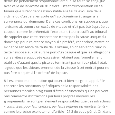
demeure pénalement responsable lorsque sa faute se conjugue
avec celle de la victime ou d’un tiers. Il n’est d’exonération en sa
faveur que si l’accident est imputable à la faute exclusive de la
victime ou d’un tiers, en sorte qu’il soit lui-même étranger à la
survenance du dommage. Dans ces conditions, en supposant que
la victime ait commis un excès de vitesse et n’ait pas été équipée de
casque, comme le prétendait l’exploitant, il aurait suffit au tribunal
de rappeler que cette circonstance n’était pas la cause unique du
dommage pour rejeter ce moyen. Il a préféré, cependant, mettre en
évidence l’absence de faute de la victime, en observant qu’aucun
texte n’impose aux skieurs le port d’un casque et que les allégations
sur sa vitesse supposée excessive n’étaient pas formellement
établies d’autant que, la piste se terminant par un faux plat, il était
logique que les skieurs prennent de la vitesse à cet endroit pour ne
pas être bloqués à l’extrémité de la piste.
8-Il est encore une question qui pourrait bien surgir en appel. Elle
concerne les conditions spécifiques de la responsabilité des
personnes morales. S’agissant d’êtres désincarnés qui ne peuvent
pas commettre d’infractions par leurs propres moyens, les
groupements ne sont pénalement responsables que des infractions
«
commises, pour leur compte, par leurs organes ou représentants
»,
comme le précise explicitement l’article 121-2 du code pénal. Or, dans