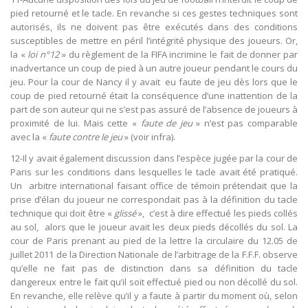
pied retourné et le tacle. En revanche si ces gestes techniques sont
autorisés, ils ne doivent pas être exécutés dans des conditions
susceptibles de mettre en péril l’intégrité physique des joueurs. Or,
la «
loi n°12
» du règlement de la FIFA incrimine le fait de donner par
inadvertance un coup de pied à un autre joueur pendant le cours du
jeu. Pour la cour de Nancy il y avait eu faute de jeu dès lors que le
coup de pied retourné était la conséquence d’une inattention de la
part de son auteur qui ne s’est pas assuré de l’absence de joueurs à
proximité de lui. Mais cette «
faute de jeu
» n’est pas comparable
avec la «
faute contre le jeu
» (voir infra).
12-Il y avait également discussion dans l’espèce jugée par la cour de
Paris sur les conditions dans lesquelles le tacle avait été pratiqué.
Un arbitre international faisant office de témoin prétendait que la
prise d’élan du joueur ne correspondait pas à la définition du tacle
technique qui doit être «
glissé
», c’est à dire effectué les pieds collés
au sol, alors que le joueur avait les deux pieds décollés du sol. La
cour de Paris prenant au pied de la lettre la circulaire du 12.05 de
juillet 2011 de la Direction Nationale de l’arbitrage de la F.F.F. observe
qu’elle ne fait pas de distinction dans sa définition du tacle
dangereux entre le fait qu’il soit effectué pied ou non décollé du sol.
En revanche, elle relève qu’il y a faute à partir du moment où, selon