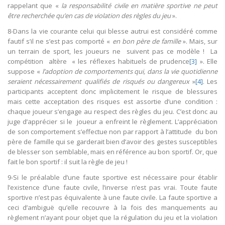
rappelant que «
la responsabilité civile en matière sportive ne peut
être recherchée qu’en cas de violation des règles du jeu
».
8-Dans la vie courante celui qui blesse autrui est considéré comme
fautif s’il ne s’est pas comporté «
en bon père de famille
». Mais, sur
un terrain de sport, les joueurs ne suivent pas ce modèle ! La
compétition altère « les réflexes habituels de prudence
[3]
». Elle
suppose «
l’adoption de comportements qui, dans la vie quotidienne
seraient nécessairement qualifiés de risqués ou dangereux
»
[4]
. Les
participants acceptent donc implicitement le risque de blessures
mais cette acceptation des risques est assortie d’une condition :
chaque joueur s’engage au respect des règles du jeu. C’est donc au
juge d’apprécier si le joueur a enfreint le règlement. L’appréciation
de son comportement s’effectue non par rapport à l’attitude du bon
père de famille qui se garderait bien d’avoir des gestes susceptibles
de blesser son semblable, mais en référence au bon sportif. Or, que
fait le bon sportif : il suit la règle de jeu !
9-Si le préalable d’une faute sportive est nécessaire pour établir
l’existence d’une faute civile, l’inverse n’est pas vrai. Toute faute
sportive n’est pas équivalente à une faute civile. La faute sportive a
ceci d’ambiguë qu’elle recouvre à la fois des manquements au
règlement n’ayant pour objet que la régulation du jeu et la violation