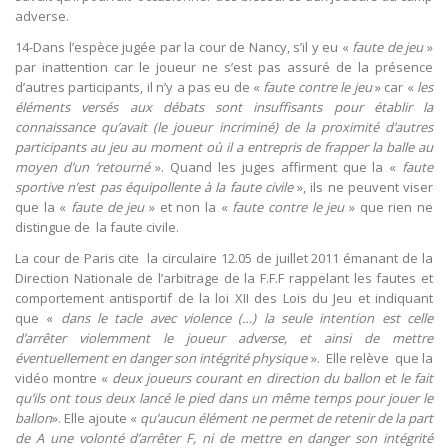
adverse.
14-Dans l’espèce jugée par la cour de Nancy, s’il y eu «
faute de jeu
»
par inattention car le joueur ne s’est pas assuré de la présence
d’autres participants, il n’y a pas eu de «
faute contre le jeu
» car «
les
éléments versés aux débats sont insuffisants pour établir la
connaissance qu’avait (le joueur incriminé) de la proximité d’autres
participants au jeu au moment où il a entrepris de frapper la balle au
moyen d’un ‘retourné
». Quand les juges affirment que la «
faute
sportive n’est pas équipollente à la faute civile
», ils ne peuvent viser
que la «
faute de jeu
» et non la «
faute contre le jeu
» que rien ne
distingue de la faute civile.
La cour de Paris cite la circulaire 12.05 de juillet 2011 émanant de la
Direction Nationale de l’arbitrage de la F.F.F rappelant les fautes et
comportement antisportif de la loi XII des Lois du Jeu et indiquant
que «
dans le tacle avec violence (…) la seule intention est celle
d’arrêter violemment le joueur adverse, et ainsi de mettre
éventuellement en danger son intégrité physique
». Elle relève que la
vidéo montre «
deux joueurs courant en direction du ballon et le fait
qu’ils ont tous deux lancé le pied dans un même temps pour jouer le
ballon
». Elle ajoute «
qu’aucun élément ne permet de retenir de la part
de A une volonté d’arrêter F, ni de mettre en danger son intégrité