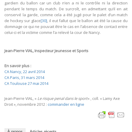
gardien du ballon car un club n’en a ni le contrôle ni la direction
pendant le temps du match. De surcroît, en admettant qu’il en ait
conservé la garde, comme cela a été jugé pour le palet d’un match
de hockey sur glace
[30]
, il eut fallut que le ballon ait été la cause du
dommage ce qui ne pouvait être le cas en l’absence de contact entre
celui-ci et la victime comme l’a relevé la cour de Nancy.
Jean-Pierre VIAL, Inspecteur Jeunesse et Sports
En savoir plus :
CA Nancy, 22 avril 2014
CA Paris, 31 mars 2014
CA Toulouse 27 mai 2014
Jean-Pierre VIAL, «
Le risque penal dans le sport
« , coll. « Lamy Axe
Droit », novembre 2012 :
commander en ligne
À propos
Articles récents