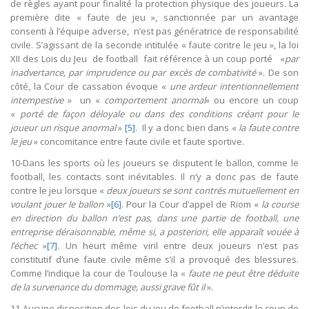
de règles ayant pour finalité la protection physique des joueurs. La
première dite « faute de jeu », sanctionnée par un avantage
consenti à l’équipe adverse, n’est pas génératrice de responsabilité
civile. S’agissant de la seconde intitulée « faute contre le jeu », la loi
XII des Lois du Jeu de football fait référence à un coup porté «
par
inadvertance, par imprudence ou par excès de combativité
». De son
côté, la Cour de cassation évoque «
une ardeur intentionnellement
intempestive
» un «
comportement anormal
» ou encore un coup
«
porté de façon déloyale ou dans des conditions créant pour le
joueur un risque anormal
»
[5]
. Il y a donc bien dans «
la faute contre
le jeu
» concomitance entre faute civile et faute sportive.
10-Dans les sports où les joueurs se disputent le ballon, comme le
football, les contacts sont inévitables. Il n’y a donc pas de faute
contre le jeu lorsque «
deux joueurs se sont contrés mutuellement en
voulant jouer le ballon
»
[6]
. Pour la Cour d’appel de Riom «
la course
en direction du ballon n’est pas, dans une partie de football, une
entreprise déraisonnable, même si, a posteriori, elle apparaît vouée à
l’échec
»
[7]
. Un heurt même viril entre deux joueurs n’est pas
constitutif d’une faute civile même s’il a provoqué des blessures.
Comme l’indique la cour de Toulouse la «
faute ne peut être déduite
de la survenance du dommage, aussi grave fût il
».
11-Aucune disposition des lois du jeu de football n’interdit le coup de