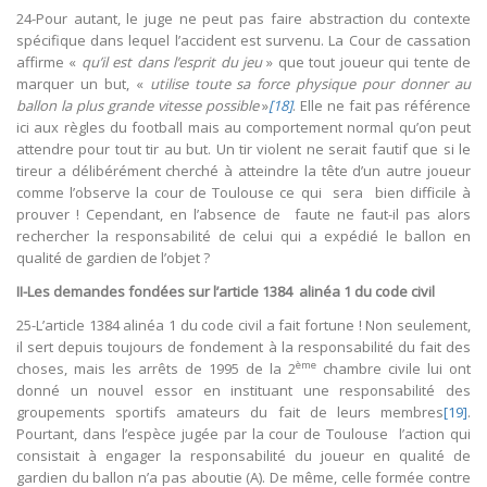
24-Pour autant, le juge ne peut pas faire abstraction du contexte
spécifique dans lequel l’accident est survenu. La Cour de cassation
affirme «
qu’il est dans l’esprit du jeu
» que tout joueur qui tente de
marquer un but, «
utilise toute sa force physique pour donner au
ballon la plus grande vitesse possible
»
[18]
. Elle ne fait pas référence
ici aux règles du football mais au comportement normal qu’on peut
attendre pour tout tir au but. Un tir violent ne serait fautif que si le
tireur a délibérément cherché à atteindre la tête d’un autre joueur
comme l’observe la cour de Toulouse ce qui sera bien difficile à
prouver ! Cependant, en l’absence de faute ne faut-il pas alors
rechercher la responsabilité de celui qui a expédié le ballon en
qualité de gardien de l’objet ?
II-Les demandes fondées sur l’article 1384 alinéa 1 du code civil
25-L’article 1384 alinéa 1 du code civil a fait fortune ! Non seulement,
il sert depuis toujours de fondement à la responsabilité du fait des
ème
choses, mais les arrêts de 1995 de la 2
chambre civile lui ont
donné un nouvel essor en instituant une responsabilité des
groupements sportifs amateurs du fait de leurs membres
[19]
.
Pourtant, dans l’espèce jugée par la cour de Toulouse l’action qui
consistait à engager la responsabilité du joueur en qualité de
gardien du ballon n’a pas aboutie (A). De même, celle formée contre