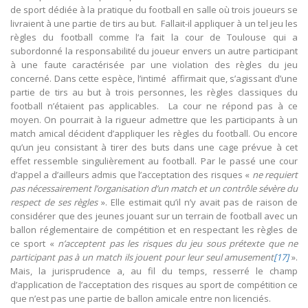
de sport dédiée à la pratique du football en salle où trois joueurs se
livraient à une partie de tirs au but. Fallait-il appliquer à un tel jeu les
règles du football comme l’a fait la cour de Toulouse qui a
subordonné la responsabilité du joueur envers un autre participant
à une faute caractérisée par une violation des règles du jeu
concerné. Dans cette espèce, l’intimé affirmait que, s’agissant d’une
partie de tirs au but à trois personnes, les règles classiques du
football n’étaient pas applicables. La cour ne répond pas à ce
moyen. On pourrait à la rigueur admettre que les participants à un
match amical décident d’appliquer les règles du football. Ou encore
qu’un jeu consistant à tirer des buts dans une cage prévue à cet
effet ressemble singulièrement au football. Par le passé une cour
d’appel a d’ailleurs admis que l’acceptation des risques «
ne requiert
pas nécessairement l’organisation d’un match et un contrôle sévère du
respect de ses règles
». Elle estimait qu’il n’y avait pas de raison de
considérer que des jeunes jouant sur un terrain de football avec un
ballon réglementaire de compétition et en respectant les règles de
ce sport «
n’acceptent pas les risques du jeu sous prétexte que ne
participant pas à un match ils jouent pour leur seul amusement
[17]
».
Mais, la jurisprudence a, au fil du temps, resserré le champ
d’application de l’acceptation des risques au sport de compétition ce
que n’est pas une partie de ballon amicale entre non licenciés.