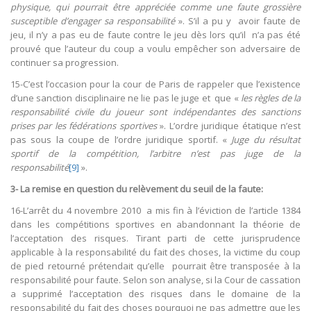
physique, qui pourrait être appréciée comme une faute grossière
susceptible d’engager sa responsabilité
». S’il a pu y avoir faute de
jeu, il n’y a pas eu de faute contre le jeu dès lors qu’il n’a pas été
prouvé que l’auteur du coup a voulu empêcher son adversaire de
continuer sa progression.
15-C’est l’occasion pour la cour de Paris de rappeler que l’existence
d’une sanction disciplinaire ne lie pas le juge et que «
les règles de la
responsabilité civile du joueur sont indépendantes des sanctions
prises par les fédérations sportives
». L’ordre juridique étatique n’est
pas sous la coupe de l’ordre juridique sportif. «
Juge du résultat
sportif de la compétition, l’arbitre n’est pas juge de la
responsabilité
[9]
».
3- La remise en question du relèvement du seuil de la faute:
16-L’arrêt du 4 novembre 2010 a mis fin à l’éviction de l’article 1384
dans les compétitions sportives en abandonnant la théorie de
l’acceptation des risques. Tirant parti de cette jurisprudence
applicable à la responsabilité du fait des choses, la victime du coup
de pied retourné prétendait qu’elle pourrait être transposée à la
responsabilité pour faute. Selon son analyse, si la Cour de cassation
a supprimé l’acceptation des risques dans le domaine de la
responsabilité du fait des choses pourquoi ne pas admettre que les