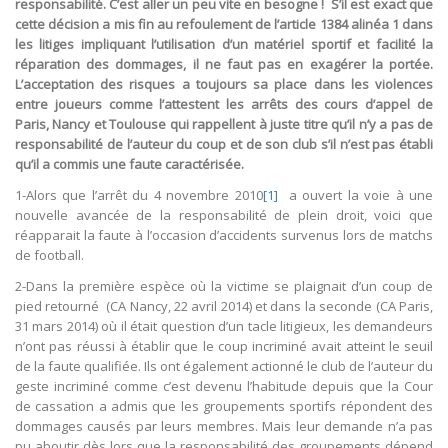
responsabilité. C’est aller un peu vite en besogne ! S’il est exact que
cette décision a mis fin au refoulement de l’article 1384 alinéa 1 dans
les litiges impliquant l’utilisation d’un matériel sportif et facilité la
réparation des dommages, il ne faut pas en exagérer la portée.
L’acceptation des risques a toujours sa place dans les violences
entre joueurs comme l’attestent les arrêts des cours d’appel de
Paris, Nancy et Toulouse qui rappellent à juste titre qu’il n’y a pas de
responsabilité de l’auteur du coup et de son club s’il n’est pas établi
qu’il a commis une faute caractérisée.
1-Alors que l’arrêt du 4 novembre 2010
[1]
a ouvert la voie à une
nouvelle avancée de la responsabilité de plein droit, voici que
réapparait la faute à l’occasion d’accidents survenus lors de matchs
de football.
2-Dans la première espèce où la victime se plaignait d’un coup de
pied retourné (CA Nancy, 22 avril 2014) et dans la seconde (CA Paris,
31 mars 2014) où il était question d’un tacle litigieux, les demandeurs
n’ont pas réussi à établir que le coup incriminé avait atteint le seuil
de la faute qualifiée. Ils ont également actionné le club de l’auteur du
geste incriminé comme c’est devenu l’habitude depuis que la Cour
de cassation a admis que les groupements sportifs répondent des
dommages causés par leurs membres. Mais leur demande n’a pas
pu aboutir dès lors que la responsabilité des groupements dépend