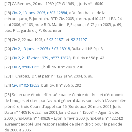
[17] CA Rennes, 20 mai 1969, JCP G 1969, II, juris n° 16040
[18]
Civ. 2, 13 janv. 2005, n°03-12884
, « Du football et de la
mécanique », P. Jourdain. RTD Civ. 2005, chron. p. 410-412 – LPA. 24
mai 2006, n° 103, note R-D. Martin – RJE sport, n° 75 juin 2005, p. 69,
obs. F. Lagarde et J-P. Boucheron.
[19] Civ 2, 22 mai 1995
,
n°
92-21871
et
92-21197
[20]
Civ 2, 13 janvier 2005 n° 03-18918
,
Bull.civ II N° 9 p. 8
[21]
Civ 2, 21 février 1979
,
n
°
77-12878
,
Bull.civ n° 58 p. 43
[22]
Civ 2, n°00-13553
,
bull. civ. II n° 289 p. 230
[23] F. Chabas, Dr. et patr. n° 122, janv. 2004, p. 86.
[24]
Civ, n° 02-13653
,
bull. civ. II n° 356 p. 292
[25] Selon une étude effectuée par le Centre de droit et d’économie
de Limoges et citée par l’avocat général dans son avis à l’Assemblée
plénière, trois Cours d’appel sur 16 (Bordeaux, 20 mars 2001, Juris-
Data n° 140816 et 22 mai 2001, Juris-Data n° 150084 – Agen, 5 déc.
2000, Juris-Data n° 140828 – Lyon, 9 févr. 2000, Juris-Data n° 122242)
auraient adopté une responsabilité de plein droit pour la période
de 2000 à 2006.