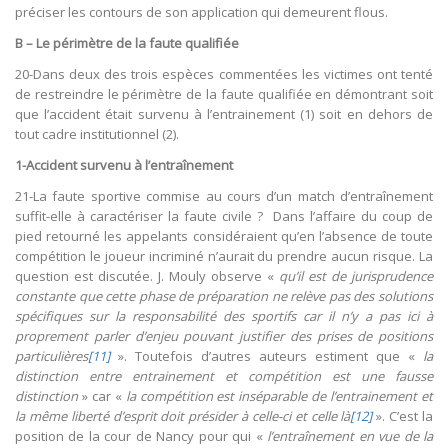
préciser les contours de son application qui demeurent flous.
B – Le périmètre de la faute qualifiée
20-Dans deux des trois espèces commentées les victimes ont tenté
de restreindre le périmètre de la faute qualifiée en démontrant soit
que l’accident était survenu à l’entrainement (1) soit en dehors de
tout cadre institutionnel (2).
1-Accident survenu à l’entraînement
21-La faute sportive commise au cours d’un match d’entraînement
suffit-elle à caractériser la faute civile ? Dans l’affaire du coup de
pied retourné les appelants considéraient qu’en l’absence de toute
compétition le joueur incriminé n’aurait du prendre aucun risque. La
question est discutée. J. Mouly observe «
qu’il est de jurisprudence
constante que cette phase de préparation ne relève pas des solutions
spécifiques sur la responsabilité des sportifs car il n’y a pas ici à
proprement parler d’enjeu pouvant justifier des prises de positions
particulières
[11]
». Toutefois d’autres auteurs estiment que «
la
distinction entre entrainement et compétition est une fausse
distinction
» car «
la compétition est inséparable de l’entrainement et
la même liberté d’esprit doit présider à celle-ci et celle là
[12]
». C’est la
position de la cour de Nancy pour qui «
l’entraînement en vue de la