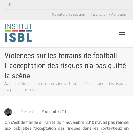
Ouverture de session
Inscription / Adhésion
Active
Violences sur les terrains de football.
L’acceptation des risques n’a pas quitté
naviga
la scène!
Accueil
Violences sur les terrains de football. L’acceptation des risques
n’a pas quitté la scène!
|
Jean-Pierre Vial
29 septembre 2014
On s’est demandé si l’arrêt du 4 novembre 2010 n’avait pas remisé
aux oubliettes l’acceptation des risques dans les contentieux en