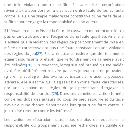
une telle violation pourrait suffire ? Une telle interprétation
reviendrait à abandonner la distinction entre faute de jeu et faute
contre le jeu. Une simple maladresse constitutive d’une faute de jeu
suffirait pour engager la responsabilité de son auteur.
31-L’examen des arrêts de la Cour de cassation montrent qu’elle n’a
pas entendu abandonner l’exigence d’une faute qualifiée. Ainsi elle
a estimé que la violation des règles de positionnement de mise en
mêlée ne caractérisaient pas une faute consistant en une violation
des règles du jeu
[27]
. Elle a ensuite considéré que de tels motifs
étaient insuffisants à établir que l’effondrement de la mêlée avait
été délibéré
[28]
. En revanche, lorsqu’il a été prouvé qu’une mêlée
avait été délibérément relevée par des joueurs qui ne pouvaient
ignorer la stratégie des avants consistant à refuser la poussée
adverse, elle a estimé qu’il s’agissait bien d’une faute caractérisée
par une violation des règles du jeu permettant d’engager la
responsabilité de leur club
[29]
. Dans ces conditions, l’action formée
contre les clubs des auteurs du coup de pied retourné et du tacle
n’avait aucune chance d’aboutir dès lors qu’aucune faute contre le
jeu n’a été retenue contre les intéressés.
Leur action en réparation n’aurait pas eu plus de réussite si la
responsabilité du groupement avait été recherchée en qualité de