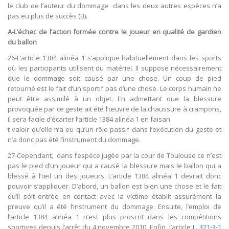
le club de l’auteur du dommage dans les deux autres espèces n’a
pas eu plus de succès (B).
A-L’échec de l’action formée contre le joueur en qualité de gardien
du ballon
26-L’article 1384 alinéa 1 s’applique habituellement dans les sports
où les participants utilisent du matériel. Il suppose nécessairement
que le dommage soit causé par une chose. Un coup de pied
retourné est le fait d’un sportif pas d’une chose. Le corps humain ne
peut être assimilé à un objet. En admettant que la blessure
provoquée par ce geste ait été l’œuvre de la chaussure à crampons,
il sera facile d’écarter l’article 1384 alinéa 1 en faisan
t valoir qu’elle n’a eu qu’un rôle passif dans l’exécution du geste et
n’a donc pas été l’instrument du dommage.
27-Cependant, dans l’espèce jugée par la cour de Toulouse ce n’est
pas le pied d’un joueur qui a causé la blessure mais le ballon qui a
blessé à l’œil un des joueurs. L’article 1384 alinéa 1 devrait donc
pouvoir s’appliquer. D’abord, un ballon est bien une chose et le fait
qu’il soit entrée en contact avec la victime établit assurément la
preuve qu’il a été l’instrument du dommage. Ensuite, l’emploi de
l’article 1384 alinéa 1 n’est plus proscrit dans les compétitions
sportives depuis l’arrêt du 4 novembre 2010. Enfin, l’article
L. 321-3-1