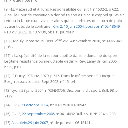
[8] Précité note n°6
[9] H.L.Mazeaud et A Tunc, Responsabilité civile, t.1, n° 532-2, p 622.
Ainsi, la Cour de cassation a donné raison à un cour d’appel qui avait
retenu la faute d’un cavalier alors que les arbitres du match de polo
avaient décidé le contraire .
Civ. 2, 10 juin 2004, pourvoi n° 02-18649
.
RTD civ. 2005, p. 137-139, obs. P. Jourdain
ème
[10] J Mouly , note sous Cass. 2
civ., 4 novembre 2010, n°09-65.947,
préc.
[11] « La spécificité de la responsabilité dans le domaine du sport.
Légitime résistance ou inéluctable déclin ». Rev. Lamy dr. civ. 2006,
n°29, p.67.
[12] G Durry, RTD civ, 1979, p.616. Dans le même sens S. Hocquet-
Berg, resp.civ. et ass. Sept 2002, n° 15 p4
[13] Lyon, 28 janv. 2004, n°03�0756. Dict. perm. dr. sport, Bull. 98, p.
7139.
[14]
Civ 2, 21 octobre 2004
, n° 03-17910 03-18942.
[15] Civ. 2,
22 septembre 2005
n°04-14092 Bull. civ. II, N° 234 p. 208
[16]
Ass plein.29 juin 2007
, n° de pourvoi: 06-18141