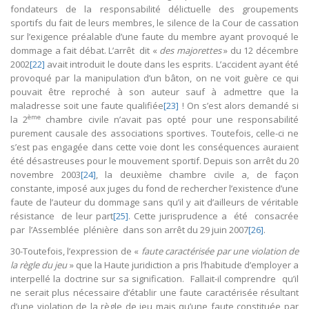
fondateurs de la responsabilité délictuelle des groupements
sportifs du fait de leurs membres, le silence de la Cour de cassation
sur l’exigence préalable d’une faute du membre ayant provoqué le
dommage a fait débat. L’arrêt dit «
des majorettes
» du 12 décembre
2002
[22]
avait introduit le doute dans les esprits. L’accident ayant été
provoqué par la manipulation d’un bâton, on ne voit guère ce qui
pouvait être reproché à son auteur sauf à admettre que la
maladresse soit une faute qualifiée
[23]
! On s’est alors demandé si
ème
la 2
chambre civile n’avait pas opté pour une responsabilité
purement causale des associations sportives. Toutefois, celle-ci ne
s’est pas engagée dans cette voie dont les conséquences auraient
été désastreuses pour le mouvement sportif. Depuis son arrêt du 20
novembre 2003
[24]
, la deuxième chambre civile a, de façon
constante, imposé aux juges du fond de rechercher l’existence d’une
faute de l’auteur du dommage sans qu’il y ait d’ailleurs de véritable
résistance de leur part
[25]
. Cette jurisprudence a été consacrée
par l’Assemblée plénière dans son arrêt du 29 juin 2007
[26]
.
30-Toutefois, l’expression de «
faute caractérisée par une violation de
la règle du jeu
» que la Haute juridiction a pris l’habitude d’employer a
interpellé la doctrine sur sa signification. Fallait-il comprendre qu’il
ne serait plus nécessaire d’établir une faute caractérisée résultant
d’une violation de la règle de jeu mais qu’une faute constituée par