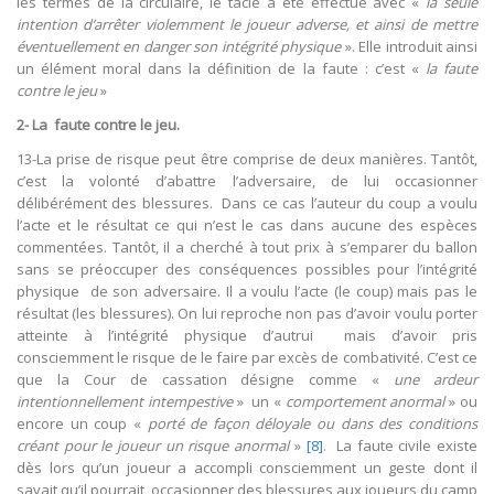
les termes de la circulaire, le tacle a été effectué avec «
la seule
intention d’arrêter violemment le joueur adverse, et ainsi de mettre
éventuellement en danger son intégrité physique
». Elle introduit ainsi
un élément moral dans la définition de la faute : c’est «
la faute
contre le jeu
»
2- La faute contre le jeu
.
13-La prise de risque peut être comprise de deux manières. Tantôt,
c’est la volonté d’abattre l’adversaire, de lui occasionner
délibérément des blessures. Dans ce cas l’auteur du coup a voulu
l’acte et le résultat ce qui n’est le cas dans aucune des espèces
commentées. Tantôt, il a cherché à tout prix à s’emparer du ballon
sans se préoccuper des conséquences possibles pour l’intégrité
physique de son adversaire. Il a voulu l’acte (le coup) mais pas le
résultat (les blessures). On lui reproche non pas d’avoir voulu porter
atteinte à l’intégrité physique d’autrui mais d’avoir pris
consciemment le risque de le faire par excès de combativité. C’est ce
que la Cour de cassation désigne comme «
une ardeur
intentionnellement intempestive
» un «
comportement anormal
» ou
encore un coup «
porté de façon déloyale ou dans des conditions
créant pour le joueur un risque anormal
»
[8]
. La faute civile existe
dès lors qu’un joueur a accompli consciemment un geste dont il
savait qu’il pourrait occasionner des blessures aux joueurs du camp