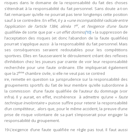
risques dans le domaine de la responsabilité du fait des choses
s’étendrait à la responsabilité du fait personnel. Sans doute a-t-on
fait remarquer qu’elle ne pourrait pas tenir longtemps cette position
sauf à se contredire. En effet, il y a «
une incompatibilité radicale entre
er
l’application de l’article 1384, alinéa 1
, et l’exigence d’une faute
qualifiée
» de sorte que par «
un effet domino
[
10]
» la suppression de
l’acceptation des risques (et donc l’abandon de la faute qualifiée)
pourrait s’applique aussi à la responsabilité du fait personnel. Mais
ses conséquences seraient redoutables pour les compétitions
sportives. Elles en fausseraient le déroulement créant des reflexes
d’inhibition chez les joueurs par crainte de voir leur responsabilité
recherchée pour une faute ordinaire. Elle impliquerait également
ème
que la 2
chambre civile, si elle ne veut pas se contred
ire, remette en question sa jurisprudence sur la responsabilité des
groupements sportifs du fait de leur membre qu’elle subordonne à
la commission d’une faute qualifiée de l’auteur du dommage (voir
infra). Il y aurait, en effet, incohérence à admettre qu’une «
faute
technique involontaire
» puisse suffire pour retenir la responsabilité
d’un compétiteur, alors que, pour le même accident, la preuve d’une
prise de risque volontaire de sa part s’imposerait pour engager la
responsabilité du groupement.
19-L’exigence d’une faute qualifiée ne règle pas tout. Il faut aussi