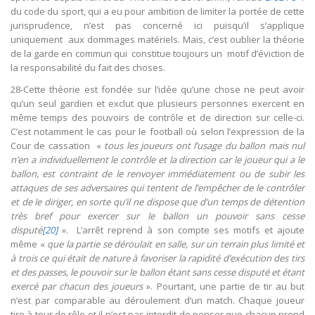
du code du sport, qui a eu pour ambition de limiter la portée de cette
jurisprudence, n’est pas concerné ici puisqu’il s’applique
uniquement aux dommages matériels. Mais, c’est oublier la théorie
de la garde en commun qui constitue toujours un motif d’éviction de
la responsabilité du fait des choses.
28-Cette théorie est fondée sur l’idée qu’une chose ne peut avoir
qu’un seul gardien et exclut que plusieurs personnes exercent en
même temps des pouvoirs de contrôle et de direction sur celle-ci.
C’est notamment le cas pour le football où selon l’expression de la
Cour de cassation «
tous les joueurs ont l’usage du ballon mais nul
n’en a individuellement le contrôle et la direction car le joueur qui a le
ballon, est contraint de le renvoyer immédiatement ou de subir les
attaques de ses adversaires qui tentent de l’empêcher de le contrôler
et de le diriger, en sorte qu’il ne dispose que d’un temps de détention
très bref pour exercer sur le ballon un pouvoir sans cesse
disputé
[20]
». L’arrêt reprend à son compte ses motifs et ajoute
même «
que la partie se déroulait en salle, sur un terrain plus limité et
à trois ce qui était de nature à favoriser la rapidité d’exécution des tirs
et des passes, le pouvoir sur le ballon étant sans cesse disputé et étant
exercé par chacun des joueurs
». Pourtant, une partie de tir au but
n’est par comparable au déroulement d’un match. Chaque joueur
tire à tour de rôle et il n’est pas interdit de penser que chacun prend