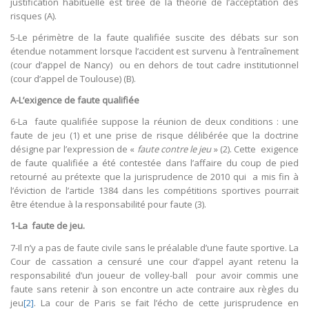
justification habituelle est tirée de la théorie de l’acceptation des
risques (A).
5-Le périmètre de la faute qualifiée suscite des débats sur son
étendue notamment lorsque l’accident est survenu à l’entraînement
(cour d’appel de Nancy) ou en dehors de tout cadre institutionnel
(cour d’appel de Toulouse) (B).
A-L’exigence de faute qualifiée
6-La faute qualifiée suppose la réunion de deux conditions : une
faute de jeu (1) et une prise de risque délibérée que la doctrine
désigne par l’expression de «
faute contre le jeu
» (2). Cette exigence
de faute qualifiée a été contestée dans l’affaire du coup de pied
retourné au prétexte que la jurisprudence de 2010 qui a mis fin à
l’éviction de l’article 1384 dans les compétitions sportives pourrait
être étendue à la responsabilité pour faute (3).
1-La faute de jeu.
7-Il n’y a pas de faute civile sans le préalable d’une faute sportive. La
Cour de cassation a censuré une cour d’appel ayant retenu la
responsabilité d’un joueur de volley-ball pour avoir commis une
faute sans retenir à son encontre un acte contraire aux règles du
jeu
[2]
. La cour de Paris se fait l’écho de cette jurisprudence en