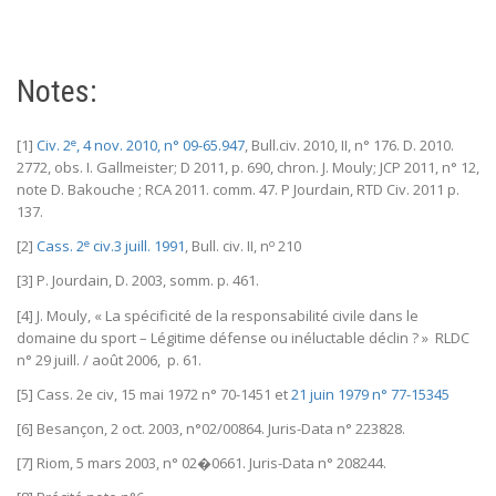
Notes:
e
[1]
Civ. 2
, 4 nov. 2010, n° 09-65.947
, Bull.civ. 2010, II, n° 176. D. 2010.
2772, obs. I. Gallmeister; D 2011, p. 690, chron. J. Mouly; JCP 2011, n° 12,
note D. Bakouche ; RCA 2011. comm. 47. P Jourdain, RTD Civ. 2011 p.
137.
e
o
[2]
Cass. 2
civ.3 juill. 1991
, Bull. civ. II, n
210
[3] P. Jourdain, D. 2003, somm. p. 461.
[4] J. Mouly, « La spécificité de la responsabilité civile dans le
domaine du sport – Légitime défense ou inéluctable déclin ? » RLDC
n° 29 juill. / août 2006, p. 61.
[5] Cass. 2e civ, 15 mai 1972 n° 70-1451 et
21 juin 1979 n° 77-15345
[6] Besançon, 2 oct. 2003, n°02/00864. Juris-Data n° 223828.
[7] Riom, 5 mars 2003, n° 02�0661. Juris-Data n° 208244.