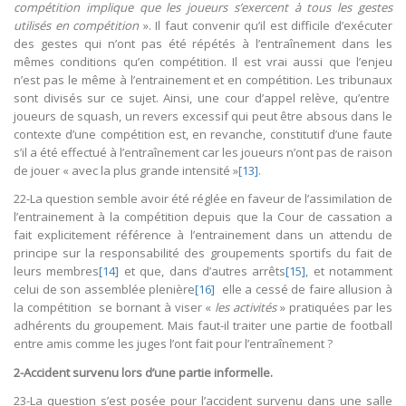
compétition implique que les joueurs s’exercent à tous les gestes
utilisés en compétition
». Il faut convenir qu’il est difficile d’exécuter
des gestes qui n’ont pas été répétés à l’entraînement dans les
mêmes conditions qu’en compétition. Il est vrai aussi que l’enjeu
n’est pas le même à l’entrainement et en compétition. Les tribunaux
sont divisés sur ce sujet. Ainsi, une cour d’appel relève, qu’entre
joueurs de squash, un revers excessif qui peut être absous dans le
contexte d’une compétition est, en revanche, constitutif d’une faute
s’il a été effectué à l’entraînement car les joueurs n’ont pas de raison
de jouer « avec la plus grande intensité »
[13]
.
22-La question semble avoir été réglée en faveur de l’assimilation de
l’entrainement à la compétition depuis que la Cour de cassation a
fait explicitement référence à l’entrainement dans un attendu de
principe sur la responsabilité des groupements sportifs du fait de
leurs membres
[14]
et que, dans d’autres arrêts
[15]
, et notamment
celui de son assemblée plenière
[16]
elle a cessé de faire allusion à
la compétition se bornant à viser «
les activités
» pratiquées par les
adhérents du groupement. Mais faut-il traiter une partie de football
entre amis comme les juges l’ont fait pour l’entraînement ?
2-Accident survenu lors d’une partie informelle.
23-La question s’est posée pour l’accident survenu dans une salle