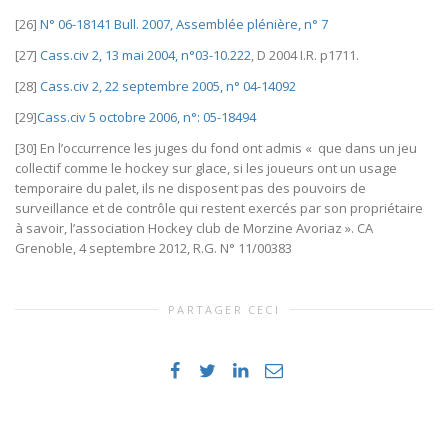
[26]
N° 06-18141 Bull. 2007, Assemblée plénière, n° 7
[27]
Cass.civ 2, 13 mai 2004, n°03-10.222
, D 2004 I.R. p1711.
[28]
Cass.civ 2, 22 septembre 2005, n° 04-14092
[29]
Cass.civ 5 octobre 2006, n°: 05-18494
[30] En l’occurrence les juges du fond ont admis « que dans un jeu
collectif comme le hockey sur glace, si les joueurs ont un usage
temporaire du palet, ils ne disposent pas des pouvoirs de
surveillance et de contrôle qui restent exercés par son propriétaire
à savoir, l’association Hockey club de Morzine Avoriaz ». CA
Grenoble, 4 septembre 2012, R.G. N° 11/00383
PARTAGER CECI