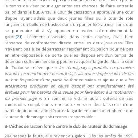
le temps de viser pour augmenter ses chances de faire entrer le
ballon dans le but. Ainsi, la Cour de cassation a approuvé une cour
d’appel ayant admis que deux jeunes filles qui à tour de rôle
lançaient un ballon de basket dans un panier fixé au mur sans que
sa partenaire ait à s’y opposer en avaient alternativement la
garde
[21]
. L’élément essentiel, dans cette espèce, était bien
l’absence de confrontation directe entre les deux joueuses. Elles
n’avaient pas à se débarrasser rapidement du ballon pour ne pas
en être dépossédé de sorte qu’elles disposaient d’un temps de
détention suffisamment long pour en acquérir la garde. Mais la cour
de Toulouse relève que «
les témoignages produits en première
instance ne mentionnent pas qu’il s’agissait d’une simple séance de tirs
au but. Ils parlent d’une partie de foot en salle
» et ajoute que «
les
attestations produites en cause d’appel ont manifestement été
établies pour les besoins de la cause pour faire échec à la motivation
du premier juge
». En somme, la victime aurait obtenu de ses
camarades complaisants une autre version des faits-celle d’une
partie de tir au but-afin d’écarter la garde en commun et obtenir que
l’auteur du dommage soit reconnu responsable.
B- L’échec de l’action formé contre le club de l’auteur du dommage
29-Chassez la faute, elle revient au galop ! Dès les arrêts de 1995,