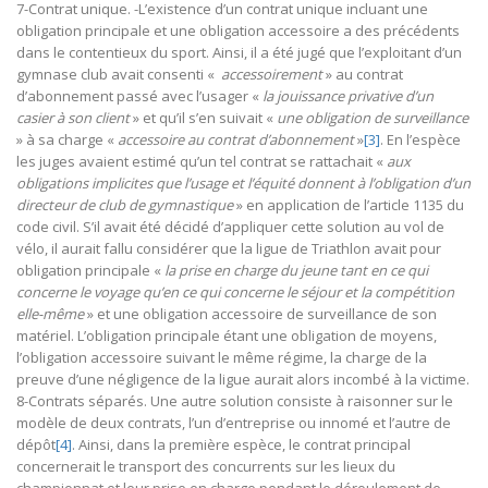
7-Contrat unique. -L’existence d’un contrat unique incluant une
obligation principale et une obligation accessoire a des précédents
dans le contentieux du sport. Ainsi, il a été jugé que l’exploitant d’un
gymnase club avait consenti «
accessoirement
» au contrat
d’abonnement passé avec l’usager «
la jouissance privative d’un
casier à son client
» et qu’il s’en suivait «
une obligation de surveillance
» à sa charge «
accessoire au contrat d’abonnement
»
[3]
. En l’espèce
les juges avaient estimé qu’un tel contrat se rattachait «
aux
obligations implicites que l’usage et l’équité donnent à l’obligation d’un
directeur de club de gymnastique
» en application de l’article 1135 du
code civil. S’il avait été décidé d’appliquer cette solution au vol de
vélo, il aurait fallu considérer que la ligue de Triathlon avait pour
obligation principale «
la prise en charge du jeune tant en ce qui
concerne le voyage qu’en ce qui concerne le séjour et la compétition
elle-même
» et une obligation accessoire de surveillance de son
matériel. L’obligation principale étant une obligation de moyens,
l’obligation accessoire suivant le même régime, la charge de la
preuve d’une négligence de la ligue aurait alors incombé à la victime.
8-Contrats séparés. Une autre solution consiste à raisonner sur le
modèle de deux contrats, l’un d’entreprise ou innomé et l’autre de
dépôt
[4]
. Ainsi, dans la première espèce, le contrat principal
concernerait le transport des concurrents sur les lieux du