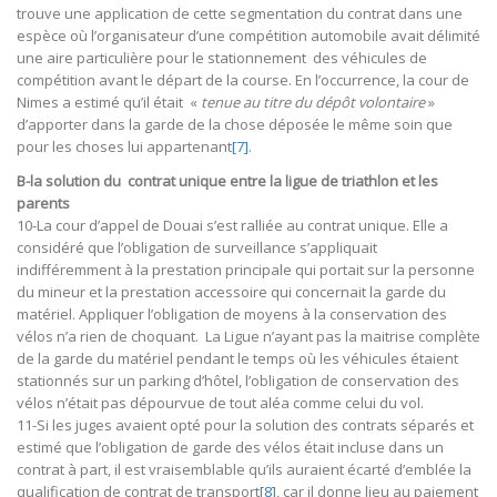
trouve une application de cette segmentation du contrat dans une
espèce où l’organisateur d’une compétition automobile avait délimité
une aire particulière pour le stationnement des véhicules de
compétition avant le départ de la course. En l’occurrence, la cour de
Nimes a estimé qu’il était «
tenue au titre du dépôt volontaire
»
d’apporter dans la garde de la chose déposée le même soin que
pour les choses lui appartenant
[7]
.
B-la solution du contrat unique entre la ligue de triathlon et les
parents
10-La cour d’appel de Douai s’est ralliée au contrat unique. Elle a
considéré que l’obligation de surveillance s’appliquait
indifféremment à la prestation principale qui portait sur la personne
du mineur et la prestation accessoire qui concernait la garde du
matériel. Appliquer l’obligation de moyens à la conservation des
vélos n’a rien de choquant. La Ligue n’ayant pas la maitrise complète
de la garde du matériel pendant le temps où les véhicules étaient
stationnés sur un parking d’hôtel, l’obligation de conservation des
vélos n’était pas dépourvue de tout aléa comme celui du vol.
11-Si les juges avaient opté pour la solution des contrats séparés et
estimé que l’obligation de garde des vélos était incluse dans un
contrat à part, il est vraisemblable qu’ils auraient écarté d’emblée la
qualification de contrat de transport
[8]
, car il donne lieu au paiement