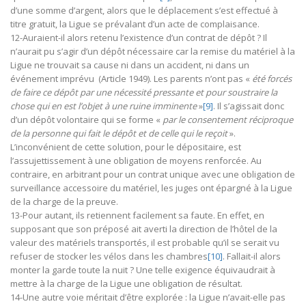
d’une somme d’argent, alors que le déplacement s’est effectué à
titre gratuit, la Ligue se prévalant d’un acte de complaisance.
12-Auraient-il alors retenu l’existence d’un contrat de dépôt ? Il
n’aurait pu s’agir d’un dépôt nécessaire car la remise du matériel à la
Ligue ne trouvait sa cause ni dans un accident, ni dans un
événement imprévu (Article 1949). Les parents n’ont pas «
été forcés
de faire ce dépôt par une nécessité pressante et pour soustraire la
chose qui en est l’objet à une ruine imminente
»
[9]
. Il s’agissait donc
d’un dépôt volontaire qui se forme «
par le consentement réciproque
de la personne qui fait le dépôt et de celle qui le reçoit
».
L’inconvénient de cette solution, pour le dépositaire, est
l’assujettissement à une obligation de moyens renforcée. Au
contraire, en arbitrant pour un contrat unique avec une obligation de
surveillance accessoire du matériel, les juges ont épargné à la Ligue
de la charge de la preuve.
13-Pour autant, ils retiennent facilement sa faute. En effet, en
supposant que son préposé ait averti la direction de l’hôtel de la
valeur des matériels transportés, il est probable qu’il se serait vu
refuser de stocker les vélos dans les chambres
[10]
. Fallait-il alors
monter la garde toute la nuit ? Une telle exigence équivaudrait à
mettre à la charge de la Ligue une obligation de résultat.
14-Une autre voie méritait d’être explorée : la Ligue n’avait-elle pas