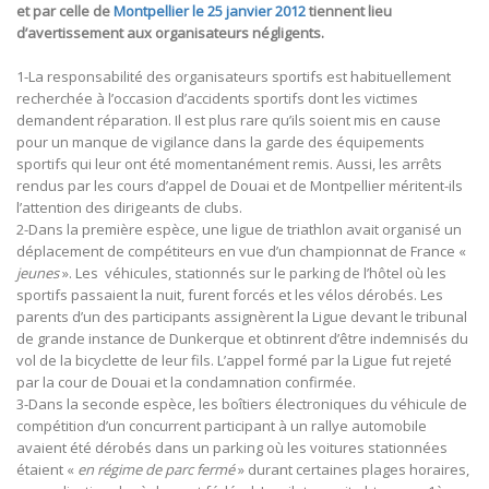
et par celle de
Montpellier le 25 janvier 2012
tiennent lieu
d’avertissement aux organisateurs négligents.
1-La responsabilité des organisateurs sportifs est habituellement
recherchée à l’occasion d’accidents sportifs dont les victimes
demandent réparation. Il est plus rare qu’ils soient mis en cause
pour un manque de vigilance dans la garde des équipements
sportifs qui leur ont été momentanément remis. Aussi, les arrêts
rendus par les cours d’appel de Douai et de Montpellier méritent-ils
l’attention des dirigeants de clubs.
2-Dans la première espèce, une ligue de triathlon avait organisé un
déplacement de compétiteurs en vue d’un championnat de France «
jeunes
». Les véhicules, stationnés sur le parking de l’hôtel où les
sportifs passaient la nuit, furent forcés et les vélos dérobés. Les
parents d’un des participants assignèrent la Ligue devant le tribunal
de grande instance de Dunkerque et obtinrent d’être indemnisés du
vol de la bicyclette de leur fils. L’appel formé par la Ligue fut rejeté
par la cour de Douai et la condamnation confirmée.
3-Dans la seconde espèce, les boîtiers électroniques du véhicule de
compétition d’un concurrent participant à un rallye automobile
avaient été dérobés dans un parking où les voitures stationnées
étaient «
en régime de parc fermé
» durant certaines plages horaires,