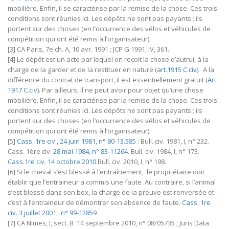
mobilière. Enfin, il se caractérise par la remise de la chose. Ces trois
conditions sont réunies ici. Les dépôts ne sont pas payants ; ils
portent sur des choses (en l’occurrence des vélos et véhicules de
compétition qui ont été remis à l’organisateur).
[3] CA Paris, 7e ch. A, 10 avr. 1991 ; JCP G 1991, IV, 361.
[4] Le dépôt est un acte par lequel on reçoit la chose d’autrui, à la
charge de la garder et de la restituer en nature (
art.1915 C.civ
). A la
différence du contrat de transport, il est essentiellement gratuit (
Art.
1917 C.civ
). Par ailleurs, il ne peut avoir pour objet qu’une chose
mobilière. Enfin, il se caractérise par la remise de la chose. Ces trois
conditions sont réunies ici. Les dépôts ne sont pas payants ; ils
portent sur des choses (en l’occurrence des vélos et véhicules de
compétition qui ont été remis à l’organisateur).
[5]
Cass. 1re civ., 24 juin 1981, n° 80-13.585
: Bull. civ. 1981, I, n° 232.
Cass. 1ère civ.
28 mai 1984, n° 83-11264
. Bull. civ. 1984, I, n° 173.
Cass.1re civ. 14 octobre 2010
.Bull. civ. 2010, I, n° 198.
[6] Si le cheval s’est blessé à l’entraînement, le propriétaire doit
établir que l’entraineur a commis une faute. Au contraire, si l’animal
s’est blessé dans son box, la charge de la preuve est renversée et
c’est à l’entraineur de démontrer son absence de faute.
Cass. 1re
civ. 3 juillet 2001, n° 99-12859
[7] CA Nimes, I, sect. B 14 septembre 2010, n° 08/05735 ; Juris Data