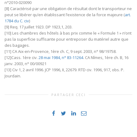
n°2010-020090
[8] Caractérisé par une obligation de résultat dont le transporteur ne
peut se libérer qu’en établissant l’existence de la force majeure (
art.
1784 du C. civ
)
[9] Req. 17 juillet 1923. DP 1923,1, 203.
[10] Les chambres des hôtels à bas prix comme le « Formule 1 » n’ont
pas la superficie suffisante pour entreposer du matériel autre que
des bagages.
[11] CA Aix-en-Provence, 1ère ch. C, 9 sept. 2003, n° 98/19758.
[12]Cass. 1ère civ.
28 mai 1984, n° 83-11264
. CA Nîmes, 1ère ch. B, 16
janv. 2003, n° 00/00921
[13] Civ 1, 2 avril 1996. JCP 1996, II, 22679. RTD civ. 1996, 917, obs. P.
Jourdain.
PARTAGER CECI