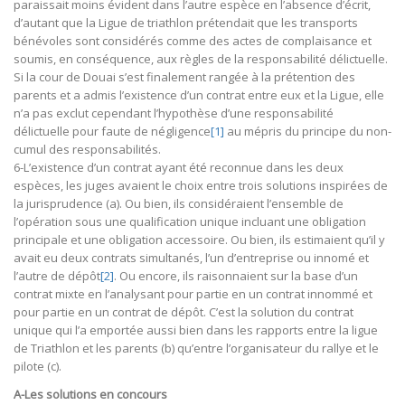
paraissait moins évident dans l’autre espèce en l’absence d’écrit,
d’autant que la Ligue de triathlon prétendait que les transports
bénévoles sont considérés comme des actes de complaisance et
soumis, en conséquence, aux règles de la responsabilité délictuelle.
Si la cour de Douai s’est finalement rangée à la prétention des
parents et a admis l’existence d’un contrat entre eux et la Ligue, elle
n’a pas exclut cependant l’hypothèse d’une responsabilité
délictuelle pour faute de négligence
[1]
au mépris du principe du non-
cumul des responsabilités.
6-L’existence d’un contrat ayant été reconnue dans les deux
espèces, les juges avaient le choix entre trois solutions inspirées de
la jurisprudence (a). Ou bien, ils considéraient l’ensemble de
l’opération sous une qualification unique incluant une obligation
principale et une obligation accessoire. Ou bien, ils estimaient qu’il y
avait eu deux contrats simultanés, l’un d’entreprise ou innomé et
l’autre de dépôt
[2]
. Ou encore, ils raisonnaient sur la base d’un
contrat mixte en l’analysant pour partie en un contrat innommé et
pour partie en un contrat de dépôt. C’est la solution du contrat
unique qui l’a emportée aussi bien dans les rapports entre la ligue
de Triathlon et les parents (b) qu’entre l’organisateur du rallye et le
pilote (c).
A-Les solutions en concours