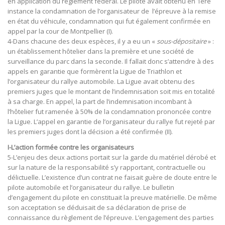
en application du règlement fédéral. Le pilote avait obtenu en 1ère
instance la condamnation de l’organisateur de l’épreuve à la remise
en état du véhicule, condamnation qui fut également confirmée en
appel par la cour de Montpellier (I).
4-Dans chacune des deux espèces, il y a eu un «
sous-dépositaire
» :
un établissement hôtelier dans la première et une société de
surveillance du parc dans la seconde. Il fallait donc s’attendre à des
appels en garantie que formèrent la Ligue de Triathlon et
l’organisateur du rallye automobile. La Ligue avait obtenu des
premiers juges que le montant de l’indemnisation soit mis en totalité
à sa charge. En appel, la part de l’indemnisation incombant à
l’hôtelier fut ramenée à 50% de la condamnation prononcée contre
la Ligue. L’appel en garantie de l’organisateur du rallye fut rejeté par
les premiers juges dont la décision a été confirmée (II).
I-L’action formée contre les organisateurs
5-L’enjeu des deux actions portait sur la garde du matériel dérobé et
sur la nature de la responsabilité s’y rapportant, contractuelle ou
délictuelle. L’existence d’un contrat ne faisait guère de doute entre le
pilote automobile et l’organisateur du rallye. Le bulletin
d’engagement du pilote en constituait la preuve matérielle. De même
son acceptation se déduisait de sa déclaration de prise de
connaissance du règlement de l’épreuve. L’engagement des parties