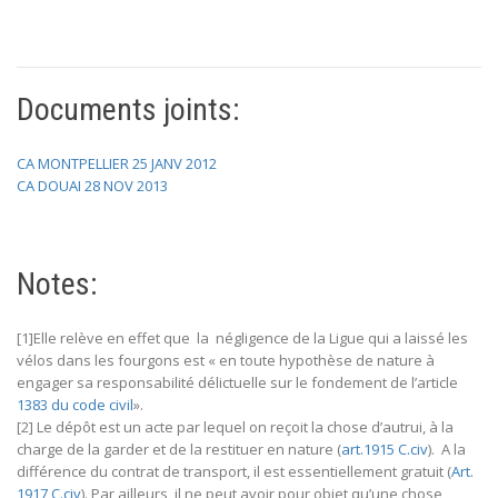
Documents joints:
CA MONTPELLIER 25 JANV 2012
CA DOUAI 28 NOV 2013
Notes:
[1]Elle relève en effet que la négligence de la Ligue qui a laissé les
vélos dans les fourgons est « en toute hypothèse de nature à
engager sa responsabilité délictuelle sur le fondement de l’article
1383 du code civil
».
[2] Le dépôt est un acte par lequel on reçoit la chose d’autrui, à la
charge de la garder et de la restituer en nature (
art.1915 C.civ
). A la
différence du contrat de transport, il est essentiellement gratuit (
Art.
1917 C.civ
). Par ailleurs, il ne peut avoir pour objet qu’une chose