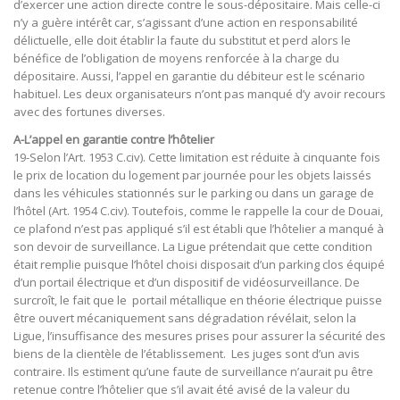
d’exercer une action directe contre le sous-dépositaire. Mais celle-ci
n’y a guère intérêt car, s’agissant d’une action en responsabilité
délictuelle, elle doit établir la faute du substitut et perd alors le
bénéfice de l’obligation de moyens renforcée à la charge du
dépositaire. Aussi, l’appel en garantie du débiteur est le scénario
habituel. Les deux organisateurs n’ont pas manqué d’y avoir recours
avec des fortunes diverses.
A-L’appel en garantie contre l’hôtelier
19-Selon l’Art. 1953 C.civ). Cette limitation est réduite à cinquante fois
le prix de location du logement par journée pour les objets laissés
dans les véhicules stationnés sur le parking ou dans un garage de
l’hôtel (Art. 1954 C.civ). Toutefois, comme le rappelle la cour de Douai,
ce plafond n’est pas appliqué s’il est établi que l’hôtelier a manqué à
son devoir de surveillance. La Ligue prétendait que cette condition
était remplie puisque l’hôtel choisi disposait d’un parking clos équipé
d’un portail électrique et d’un dispositif de vidéosurveillance. De
surcroît, le fait que le portail métallique en théorie électrique puisse
être ouvert mécaniquement sans dégradation révélait, selon la
Ligue, l’insuffisance des mesures prises pour assurer la sécurité des
biens de la clientèle de l’établissement. Les juges sont d’un avis
contraire. Ils estiment qu’une faute de surveillance n’aurait pu être
retenue contre l’hôtelier que s’il avait été avisé de la valeur du