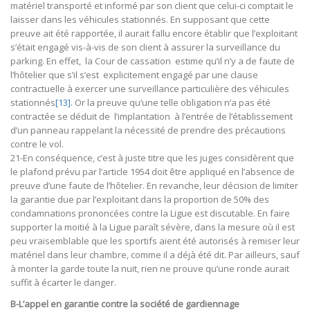
matériel transporté et informé par son client que celui-ci comptait le
laisser dans les véhicules stationnés. En supposant que cette
preuve ait été rapportée, il aurait fallu encore établir que l’exploitant
s’était engagé vis-à-vis de son client à assurer la surveillance du
parking. En effet, la Cour de cassation estime qu’il n’y a de faute de
l’hôtelier que s’il s’est explicitement engagé par une clause
contractuelle à exercer une surveillance particulière des véhicules
stationnés
[13]
. Or la preuve qu’une telle obligation n’a pas été
contractée se déduit de l’implantation à l’entrée de l’établissement
d’un panneau rappelant la nécessité de prendre des précautions
contre le vol.
21-En conséquence, c’est à juste titre que les juges considèrent que
le plafond prévu par l’article 1954 doit être appliqué en l’absence de
preuve d’une faute de l’hôtelier. En revanche, leur décision de limiter
la garantie due par l’exploitant dans la proportion de 50% des
condamnations prononcées contre la Ligue est discutable. En faire
supporter la moitié à la Ligue paraît sévère, dans la mesure où il est
peu vraisemblable que les sportifs aient été autorisés à remiser leur
matériel dans leur chambre, comme il a déjà été dit. Par ailleurs, sauf
à monter la garde toute la nuit, rien ne prouve qu’une ronde aurait
suffit à écarter le danger.
B-L’appel en garantie contre la société de gardiennage