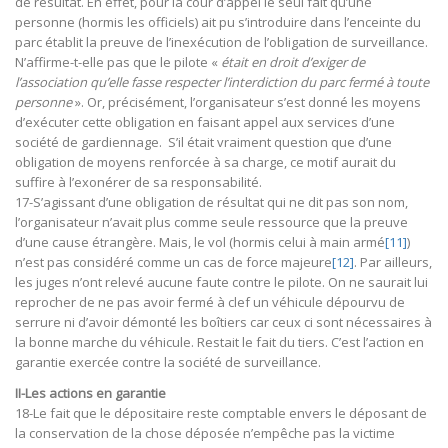
de résultat. En effet, pour la cour d’appel le seul fait qu’une
personne (hormis les officiels) ait pu s’introduire dans l’enceinte du
parc établit la preuve de l’inexécution de l’obligation de surveillance.
N’affirme-t-elle pas que le pilote «
était en droit d’exiger de
l’association qu’elle fasse respecter l’interdiction du parc fermé à toute
personne
». Or, précisément, l’organisateur s’est donné les moyens
d’exécuter cette obligation en faisant appel aux services d’une
société de gardiennage. S’il était vraiment question que d’une
obligation de moyens renforcée à sa charge, ce motif aurait du
suffire à l’exonérer de sa responsabilité.
17-S’agissant d’une obligation de résultat qui ne dit pas son nom,
l’organisateur n’avait plus comme seule ressource que la preuve
d’une cause étrangère. Mais, le vol (hormis celui à main armé
[11]
)
n’est pas considéré comme un cas de force majeure
[12]
. Par ailleurs,
les juges n’ont relevé aucune faute contre le pilote. On ne saurait lui
reprocher de ne pas avoir fermé à clef un véhicule dépourvu de
serrure ni d’avoir démonté les boîtiers car ceux ci sont nécessaires à
la bonne marche du véhicule. Restait le fait du tiers. C’est l’action en
garantie exercée contre la société de surveillance.
II-Les actions en garantie
18-Le fait que le dépositaire reste comptable envers le déposant de
la conservation de la chose déposée n’empêche pas la victime