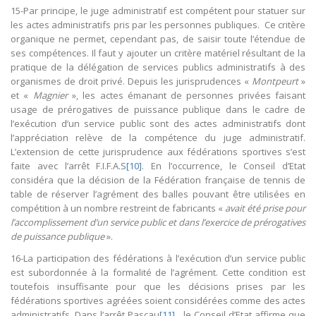
15-Par principe, le juge administratif est compétent pour statuer sur
les actes administratifs pris par les personnes publiques. Ce critère
organique ne permet, cependant pas, de saisir toute l’étendue de
ses compétences. Il faut y ajouter un critère matériel résultant de la
pratique de la délégation de services publics administratifs à des
organismes de droit privé. Depuis les jurisprudences «
Montpeurt
»
et «
Magnier
», les actes émanant de personnes privées faisant
usage de prérogatives de puissance publique dans le cadre de
l’exécution d’un service public sont des actes administratifs dont
l’appréciation relève de la compétence du juge administratif.
L’extension de cette jurisprudence aux fédérations sportives s’est
faite avec l’arrêt F.I.F.A.S
[10]
. En l’occurrence, le Conseil d’Etat
considéra que la décision de la Fédération française de tennis de
table de réserver l’agrément des balles pouvant être utilisées en
compétition à un nombre restreint de fabricants «
avait été prise pour
l’accomplissement d’un service public et dans l’exercice de prérogatives
de puissance publique
».
16-La participation des fédérations à l’exécution d’un service public
est subordonnée à la formalité de l’agrément. Cette condition est
toutefois insuffisante pour que les décisions prises par les
fédérations sportives agréées soient considérées comme des actes
administratifs. Dans l’arrêt Pascau
[11]
, le Conseil d’Etat affirme que