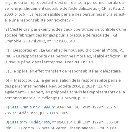
organe ou un représentant, c’est en réalité, la personne morale qui
se rend juridiquement coupable de l’acte délictueux »J-CH. St Pau, D.
2000, p. 636. « La responsabilité pénale des personnes morales est-
elle une responsabilité par ricochet ? »
[3] C’est le cas, par exemple, des deux opératrices de contrôle d’une
société fabricant des longes pour la pratique de l’escalade. TGI
Grenoble, 23 avril 2012, n° 11215000040.
[4] F. Desportes et F. Le Gunehec, le nouveau droit pénal n° 608. J-C.
Pau. « La responsabilité des personnes morales, réalité et fiction » in
le risque pénal dans l’entreprise, Litec 2003 n° 120.
[5] Elle opère, en effet, transfert de responsabilité au délégataire.
[6] H. Mastopoulou, la généralisation de la responsabilité pénale
des personnes morales, Rev. Société 2004, p. 283 n° 23. Voir
également J-H. Robert, les préposés sont-ils les représentants de la
personne morale, in mélange P. Couvrat, p. 383.
[7]
Cass. Crim. 9 nov. 1999,
n° 98-81746. Bull. crim. 1999 n° 252 p.
786. et 14 déc. 1999, JCP 2000 p. 1069.
[8]
Cass.crim. 14 déc. 1999
, n° 99-80104. Bull. Crim. 1999 n° 306. Dr.
Pén. 2000, comm. 56, note M. Veron. Observations G. Roujou de