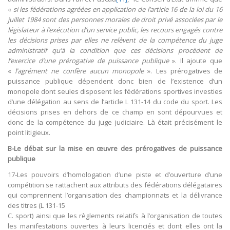
«
si les fédérations agréées en application de l’article 16 de la loi du 16
juillet 1984 sont des personnes morales de droit privé associées par le
législateur à l’exécution d’un service public, les recours engagés contre
les décisions prises par elles ne relèvent de la compétence du juge
administratif qu’à la condition que ces décisions procèdent de
l’exercice d’une prérogative de puissance publique
». Il ajoute que
«
l’agrément ne confère aucun monopole
». Les prérogatives de
puissance publique dépendent donc bien de l’existence d’un
monopole dont seules disposent les fédérations sportives investies
d’une délégation au sens de l’article L 131-14 du code du sport. Les
décisions prises en dehors de ce champ en sont dépourvues et
donc de la compétence du juge judiciaire. Là était précisément le
point litigieux.
B-Le débat sur la mise en œuvre des prérogatives de puissance
publique
17-Les pouvoirs d’homologation d’une piste et d’ouverture d’une
compétition se rattachent aux attributs des fédérations délégataires
qui comprennent l’organisation des championnats et la délivrance
des titres (L 131-15
C. sport) ainsi que les règlements relatifs à l’organisation de toutes
les manifestations ouvertes à leurs licenciés et dont elles ont la