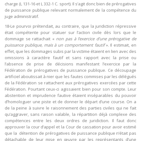
charge (L 131-16 et L 332-1 C. sport). Il s’agit donc bien de prérogatives
de puissance publique relevant normalement de la compétence du
juge administratif.
18-Le pourvoi prétendait, au contraire, que la juridiction répressive
était compétente pour statuer sur l’action civile dès lors que le
dommage se rattachait «
non pas à l’exercice d’une prérogative de
puissance publique, mais à un comportement fautif
». Il estimait, en
effet, que les dommages subis par la victime étaient en lien avec des
omissions à caractère fautif et sans rapport avec la prise ou
l’absence de prise de décisions manifestant l’exercice par la
Fédération de prérogatives de puissance publique. Ce découpage
artificiel aboutissait à nier que les fautes commises par les délégués
de la Fédération se rattachent aux prérogatives exercées par cette
Fédération. Pourtant ceux-ci agissaient bien pour son compte. Leur
abstention et imprudence fautive étaient inséparables du pouvoir
d’homologuer une piste et de donner le départ d’une course. On a
de la peine à suivre le raisonnement des parties civiles qui ne fait
qu’aggraver, sans raison valable, la répartition déjà complexe des
compétences entre les deux ordres de juridiction. Il faut donc
approuver la cour d’appel et la Cour de cassation pour avoir estimé
que la détention de prérogatives de puissance publique n’était pas
détachable de leur mise en œuvre par les représentants d’une