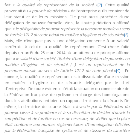
fait «
la qualité de représentant de la société
»
[7]
. Cette qualité
provenait du «
pouvoir de décision
» de l’entreprise qu’ils tenaient de
leur statut et de leurs missions. Elle peut aussi procéder d’une
délégation de pouvoir formelle. Ainsi, la Haute juridiction a affirmé
que «
le délégataire de pouvoir représente la personne morale au sens
de l’article 121-2 du code pénal en matière d’hygiène et de sécurité
»
[8]
.
Mais, elle n’indiquait pas si une délégation consentie à un salarié
conférait à celui-ci la qualité de représentant. C’est chose faite
depuis un arrêt du 25 mars 2014 où un attendu de principe affirme
que «
le salarié d’une société titulaire d’une délégation de pouvoirs en
matière d’hygiène et de sécurité (…) est un représentant de la
personne morale au sens de l’article 121-2 du code pénal
»
[9]
. En
somme, la qualité de représentant est indissociable d’une mission
en matière d’hygiène et de sécurité déléguée par le chef
d’entreprise. De toute évidence c’était la situation du commissaire de
la Fédération française de cyclisme en charge des homologations
dont les attributions ont bien un rapport direct avec la sécurité. De
même, la directrice de course était «
investie par la Fédération du
pouvoir laissé à sa prudence et à sa discrétion de décider d’ouvrir la
compétition et de l’arrêter en cas de nécessité, de vérifier que la piste
était conforme aux normes réglementaires d’homologation édictées
par la Fédération française de cyclisme et de s’assurer du caractère