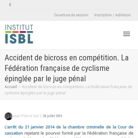
Ouverture de session
Inscription / Adhésion
Active
Accident de bicross en compétition. La
Fédération française de cyclisme
naviga
épinglée par le juge pénal
Accueil
Accident de bicross en compétition. La Fédération française de
cyclisme épinglée par le juge pénal
|
Jean-Pierre Vial
24 juillet 2014
L’
arrêt du 21 janvier 2014 de la chambre criminelle de la Cour de
cassation
rejetant le pourvoi formé par la Fédération française de