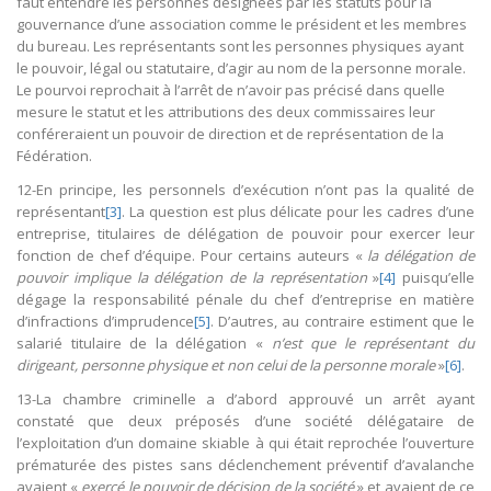
faut entendre les personnes désignées par les statuts pour la
gouvernance d’une association comme le président et les membres
du bureau. Les représentants sont les personnes physiques ayant
le pouvoir, légal ou statutaire, d’agir au nom de la personne morale.
Le pourvoi reprochait à l’arrêt de n’avoir pas précisé dans quelle
mesure le statut et les attributions des deux commissaires leur
conféreraient un pouvoir de direction et de représentation de la
Fédération.
12-En principe, les personnels d’exécution n’ont pas la qualité de
représentant
[3]
. La question est plus délicate pour les cadres d’une
entreprise, titulaires de délégation de pouvoir pour exercer leur
fonction de chef d’équipe. Pour certains auteurs «
la délégation de
pouvoir implique la délégation de la représentation
»
[4]
puisqu’elle
dégage la responsabilité pénale du chef d’entreprise en matière
d’infractions d’imprudence
[5]
. D’autres, au contraire estiment que le
salarié titulaire de la délégation «
n’est que le représentant du
dirigeant, personne physique et non celui de la personne morale
»
[6]
.
13-La chambre criminelle a d’abord approuvé un arrêt ayant
constaté que deux préposés d’une société délégataire de
l’exploitation d’un domaine skiable à qui était reprochée l’ouverture
prématurée des pistes sans déclenchement préventif d’avalanche
avaient «
exercé le pouvoir de décision de la société
» et avaient de ce