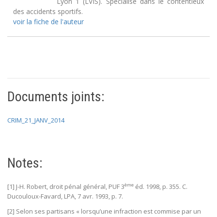
Lyon 1 (LVIS). Spécialisé dans le contentieux
des accidents sportifs.
voir la fiche de l'auteur
Documents joints:
CRIM_21_JANV_2014
Notes:
ème
[1] J-H. Robert, droit pénal général, PUF 3
éd. 1998, p. 355. C.
Ducouloux-Favard, LPA, 7 avr. 1993, p. 7.
[2] Selon ses partisans « lorsqu’une infraction est commise par un