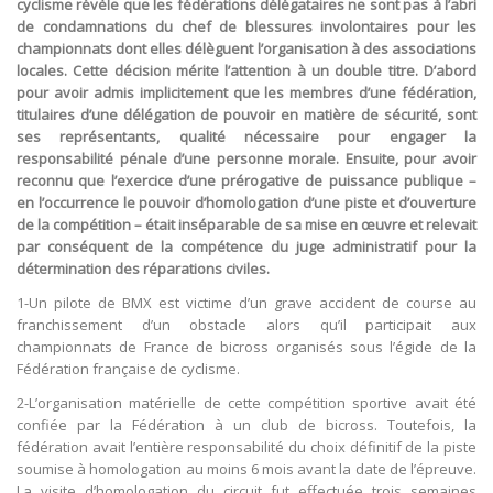
cyclisme révèle que les fédérations délégataires ne sont pas à l’abri
de condamnations du chef de blessures involontaires pour les
championnats dont elles délèguent l’organisation à des associations
locales. Cette décision mérite l’attention à un double titre. D’abord
pour avoir admis implicitement que les membres d’une fédération,
titulaires d’une délégation de pouvoir en matière de sécurité, sont
ses représentants, qualité nécessaire pour engager la
responsabilité pénale d’une personne morale. Ensuite, pour avoir
reconnu que l’exercice d’une prérogative de puissance publique –
en l’occurrence le pouvoir d’homologation d’une piste et d’ouverture
de la compétition – était inséparable de sa mise en œuvre et relevait
par conséquent de la compétence du juge administratif pour la
détermination des réparations civiles.
1-Un pilote de BMX est victime d’un grave accident de course au
franchissement d’un obstacle alors qu’il participait aux
championnats de France de bicross organisés sous l’égide de la
Fédération française de cyclisme.
2-L’organisation matérielle de cette compétition sportive avait été
confiée par la Fédération à un club de bicross. Toutefois, la
fédération avait l’entière responsabilité du choix définitif de la piste
soumise à homologation au moins 6 mois avant la date de l’épreuve.
La visite d’homologation du circuit fut effectuée trois semaines