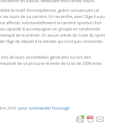
otisations en baisse, diminuant leurs droits futurs.
’emblée le motif d’incompétence, guère convaincant car
au cours de sa carrière. En revanche, avec l’âge il a pu
ut affecter substantiellement la carrière sportive d’un
 sur sa capacité à accompagner un groupe en randonnée.
pas manqué de le prévoir. Or aucun article du Code du sport
 de l’âge de départ à la retraite qui n’est pas concernée
r, lors de leurs assemblées générales ou lors des
mmandé de se procurer le texte de la loi de 2008 et les
mbre 2010 :
pour commander l’ouvrage