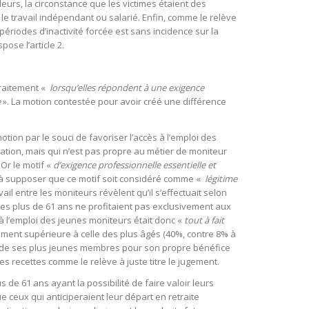
eurs, la circonstance que les victimes étaient des
le travail indépendant ou salarié. Enfin, comme le relève
 périodes d’inactivité forcée est sans incidence sur la
pose l’article 2.
 traitement «
lorsqu’elles répondent à une exigence
e
». La motion contestée pour avoir créé une différence
motion par le souci de favoriser l’accès à l’emploi des
lation, mais qui n’est pas propre au métier de moniteur
Or le motif «
d’exigence professionnelle essentielle et
s à supposer que ce motif soit considéré comme «
légitime
avail entre les moniteurs révèlent qu’il s’effectuait selon
 les plus de 61 ans ne profitaient pas exclusivement aux
à l’emploi des jeunes moniteurs était donc «
tout à fait
tement supérieure à celle des plus âgés (40%, contre 8% à
vail de ses plus jeunes membres pour son propre bénéfice
ses recettes comme le relève à juste titre le jugement.
 de 61 ans ayant la possibilité de faire valoir leurs
ue ceux qui anticiperaient leur départ en retraite