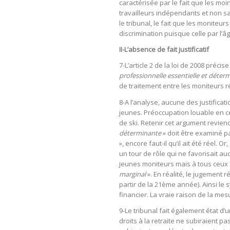
caractérisée par le fait que les moi
travailleurs indépendants et non sa
le tribunal, le fait que les moniteur
discrimination puisque celle par l’âg
II-L’absence de fait justificatif
7-L’article 2 de la loi de 2008 préci
professionnelle essentielle et déterm
de traitement entre les moniteurs ré
8-A l’analyse, aucune des justificati
jeunes. Préoccupation louable en ce
de ski. Retenir cet argument reviend
déterminante
» doit être examiné p
», encore faut-il qu’il ait été réel. 
un tour de rôle qui ne favorisait a
jeunes moniteurs mais à tous ceux q
marginal
». En réalité, le jugement
partir de la 21ème année). Ainsi le 
financier. La vraie raison de la mes
9-Le tribunal fait également état d’
droits à la retraite ne subiraient p