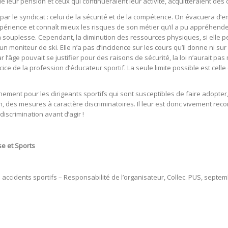
leur pension et ceux qui continueraient leur activité, acquitteraient des c
é par le syndicat : celui de la sécurité et de la compétence. On évacuera d
érience et connaît mieux les risques de son métier qu’il a pu appréhender 
a souplesse. Cependant, la diminution des ressources physiques, si elle pe
 un moniteur de ski. Elle n’a pas d’incidence sur les cours qu’il donne ni
ar l’âge pouvait se justifier pour des raisons de sécurité, la loi n’aurait 
cice de la profession d’éducateur sportif. La seule limite possible est celle
gnement pour les dirigeants sportifs qui sont susceptibles de faire adopte
n, des mesures à caractère discriminatoires. Il leur est donc vivement reco
discrimination avant d’agir !
se et Sports
 accidents sportifs – Responsabilité de l’organisateur, Collec. PUS, septe