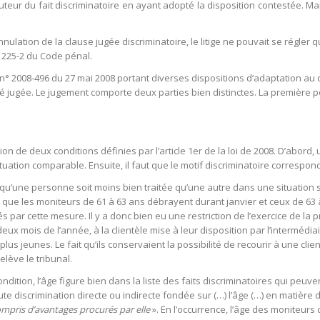
uteur du fait discriminatoire en ayant adopté la disposition contestée. Mai
nulation de la clause jugée discriminatoire, le litige ne pouvait se régler q
le 225-2 du Code pénal.
oi n° 2008-496 du 27 mai 2008 portant diverses dispositions d’adaptation a
été jugée. Le jugement comporte deux parties bien distinctes. La première po
on de deux conditions définies par l’article 1er de la loi de 2008. D’abord
ation comparable. Ensuite, il faut que le motif discriminatoire corresponde 
u’une personne soit moins bien traitée qu’une autre dans une situation se
que les moniteurs de 61 à 63 ans débrayent durant janvier et ceux de 63 à
és par cette mesure. Il y a donc bien eu une restriction de l’exercice de la
ux mois de l’année, à la clientèle mise à leur disposition par l’intermédiai
us jeunes. Le fait qu’ils conservaient la possibilité de recourir à une clie
elève le tribunal.
ition, l’âge figure bien dans la liste des faits discriminatoires qui peuvent
t toute discrimination directe ou indirecte fondée sur (…) l’âge (…) en matièr
ompris d’avantages procurés par elle
». En l’occurrence, l’âge des moniteurs