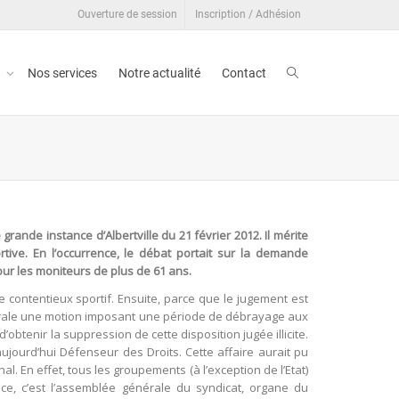
Ouverture de session
Inscription / Adhésion
t
Nos services
Notre actualité
Contact
rande instance d’Albertville du 21 février 2012. Il mérite
ortive. En l’occurrence, le débat portait sur la demande
our les moniteurs de plus de 61 ans.
le contentieux sportif. Ensuite, parce que le jugement est
énérale une motion imposant une période de débrayage aux
obtenir la suppression de cette disposition jugée illicite.
 aujourd’hui Défenseur des Droits. Cette affaire aurait pu
l. En effet, tous les groupements (à l’exception de l’Etat)
ce, c’est l’assemblée générale du syndicat, organe du