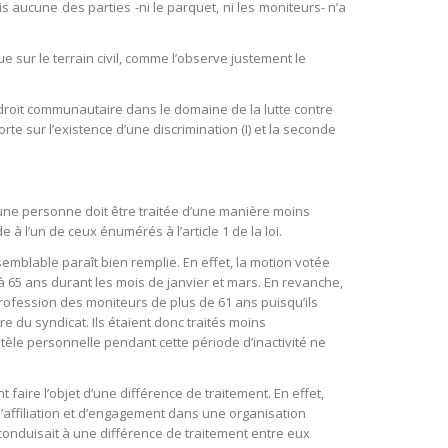
s aucune des parties -ni le parquet, ni les moniteurs- n’a
ue sur le terrain civil, comme l’observe justement le
u droit communautaire dans le domaine de la lutte contre
rte sur l’existence d’une discrimination (I) et la seconde
, une personne doit être traitée d’une manière moins
à l’un de ceux énumérés à l’article 1 de la loi.
mblable paraît bien remplie. En effet, la motion votée
 65 ans durant les mois de janvier et mars. En revanche,
 profession des moniteurs de plus de 61 ans puisqu’ils
re du syndicat. Ils étaient donc traités moins
ntèle personnelle pendant cette période d’inactivité ne
 faire l’objet d’une différence de traitement. En effet,
e d’affiliation et d’engagement dans une organisation
 conduisait à une différence de traitement entre eux