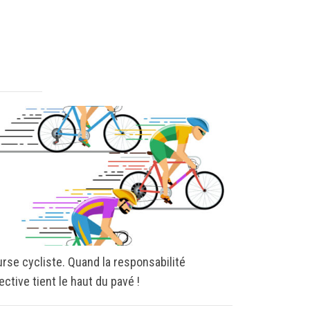
rse cycliste. Quand la responsabilité
Recourir au 
ective tient le haut du pavé !
l’usage des
sportifs