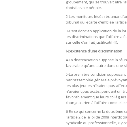
groupement, qui se trouvait être l’a
choisi la voie pénale.
2-Les moniteurs lésés réclamant l’an
tribunal qui écarte d’emblée l’artic
3-C’est donc en application de la l
les discriminations que l’affaire a 
sur celle d’un fait justificatif (II).
I-L’existence d’une discrimination
4-La discrimination suppose la réuni
favorable qu’une autre dans une situ
5-La première condition supposant q
par l’assemblée générale prévoyait 
les plus jeunes n’étaient pas affect
n’avaient pas accès, pendant un à de
favorablement que leurs collègues pl
changeait rien à l’affaire comme le r
6-En ce qui concerne la deuxième cond
l’article 2 de la loi de 2008 interdi
syndicale ou professionnelle, «
y c