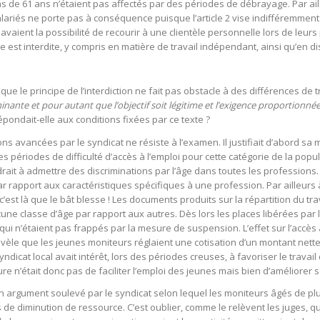
ns de 61 ans n’étaient pas affectés par des périodes de débrayage. Par aill
lariés ne porte pas à conséquence puisque l’article 2 vise indifféremment 
s avaient la possibilité de recourir à une clientèle personnelle lors de leurs
e est interdite, y compris en matière de travail indépendant, ainsi qu’en dis
se que le principe de l’interdiction ne fait pas obstacle à des différences de
inante et pour autant que l’objectif soit légitime et l’exigence proportionné
pondait-elle aux conditions fixées par ce texte ?
ons avancées par le syndicat ne résiste à l’examen. Il justifiait d’abord sa 
s périodes de difficulté d’accès à l’emploi pour cette catégorie de la popu
rait à admettre des discriminations par l’âge dans toutes les professions. 
ar rapport aux caractéristiques spécifiques à une profession. Par ailleur
Or, c’est là que le bât blesse ! Les documents produits sur la répartition du tr
ucune classe d’âge par rapport aux autres. Dès lors les places libérées par
ui n’étaient pas frappés par la mesure de suspension. L’effet sur l’accès 
 révèle que les jeunes moniteurs réglaient une cotisation d’un montant net
syndicat local avait intérêt, lors des périodes creuses, à favoriser le tra
ure n’était donc pas de faciliter l’emploi des jeunes mais bien d’améliorer 
un argument soulevé par le syndicat selon lequel les moniteurs âgés de plus
as de diminution de ressource. C’est oublier, comme le relèvent les juges, q