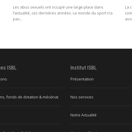
Les abus sexuels ont occupé une large place dans
La 
l’actualité, ces dernières années. Le monde du sport n’a
com
pas...
avo
ues ISBL
Institut ISBL
ions
Présentation
ns, fonds de dotation & mécénat
Nos services
Notre Actualité