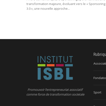
transformation majeure, évoluant vers le « Sponsoring
3.0 », une nouvelle approche...
Rubriq
Associat
Fondatio
Promouvoir l’entrepreneuriat associatif
Sport
comme force de transformation societale