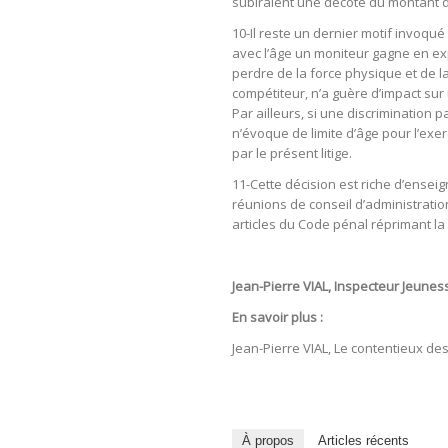
subiraient une décote du montant de 
10-Il reste un dernier motif invoqu
avec l’âge un moniteur gagne en exp
perdre de la force physique et de l
compétiteur, n’a guère d’impact sur
Par ailleurs, si une discrimination p
n’évoque de limite d’âge pour l’exer
par le présent litige.
11-Cette décision est riche d’ensei
réunions de conseil d’administratio
articles du Code pénal réprimant la 
Jean-Pierre VIAL, Inspecteur Jeunes
En savoir plus :
Jean-Pierre VIAL, Le contentieux des
À propos
Articles récents