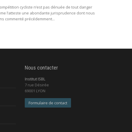
compétition cycliste n’est pas dénuée de tout danger
me l’atteste une abondante jurisprudence dont nous
Tous les jours 
ns commenté précédemment...
sportifs, la col
Nous contacter
Institut ISBL
7 rue Désirée
69001 LYON
Formulaire de contact