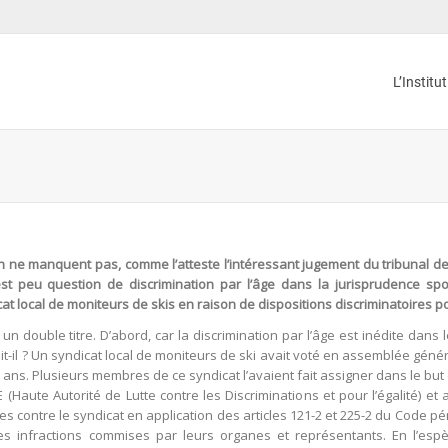
L’Institu
on ne manquent pas, comme l’atteste l’intéressant jugement du tribunal de g
l est peu question de discrimination par l’âge dans la jurisprudence sp
cat local de moniteurs de skis en raison de dispositions discriminatoires p
un double titre. D’abord, car la discrimination par l’âge est inédite dans 
ait-il ? Un syndicat local de moniteurs de ski avait voté en assemblée g
ns. Plusieurs membres de ce syndicat l’avaient fait assigner dans le but d’
E (Haute Autorité de Lutte contre les Discriminations et pour l’égalité) et
 contre le syndicat en application des articles 121-2 et 225-2 du Code péna
 infractions commises par leurs organes et représentants. En l’espè