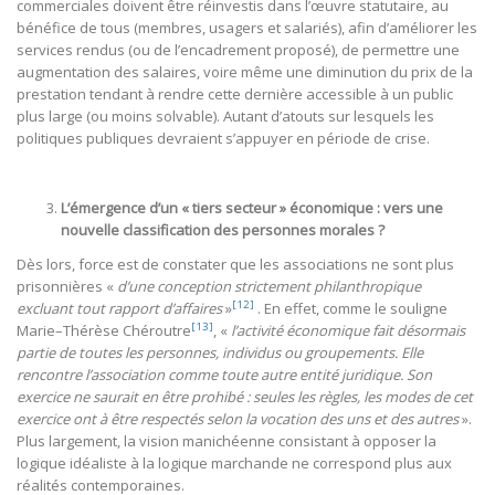
commerciales doivent être réinvestis dans l’œuvre statutaire, au
bénéfice de tous (membres, usagers et salariés), afin d’améliorer les
services rendus (ou de l’encadrement proposé), de permettre une
augmentation des salaires, voire même une diminution du prix de la
prestation tendant à rendre cette dernière accessible à un public
plus large (ou moins solvable). Autant d’atouts sur lesquels les
politiques publiques devraient s’appuyer en période de crise.
L’émergence d’un « tiers secteur » économique : vers une
nouvelle classification des personnes morales ?
Dès lors, force est de constater que les associations ne sont plus
prisonnières «
d’une conception strictement philanthropique
[12]
excluant tout rapport d’affaires
»
. En effet, comme le souligne
[13]
Marie–Thérèse Chéroutre
, «
l’activité économique fait désormais
partie de toutes les personnes, individus ou groupements. Elle
rencontre l’association comme toute autre entité juridique. Son
exercice ne saurait en être prohibé : seules les règles, les modes de cet
exercice ont à être respectés selon la vocation des uns et des autres
».
Plus largement, la vision manichéenne consistant à opposer la
logique idéaliste à la logique marchande ne correspond plus aux
réalités contemporaines.