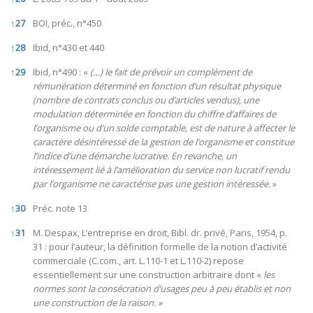
↑
27
BOI, préc., n°450
↑
28
Ibid, n°430 et 440
↑
29
Ibid, n°490 : «
(…) le fait de prévoir un complément de
rémunération déterminé en fonction d’un résultat physique
(nombre de contrats conclus ou d’articles vendus), une
modulation déterminée en fonction du chiffre d’affaires de
l’organisme ou d’un solde comptable, est de nature à affecter le
caractère désintéressé de la gestion de l’organisme et constitue
l’indice d’une démarche lucrative. En revanche, un
intéressement lié à l’amélioration du service non lucratif rendu
par l’organisme ne caractérise pas une gestion intéressée.
»
↑
30
Préc. note 13
↑
31
M. Despax, L’entreprise en droit, Bibl. dr. privé, Paris, 1954, p.
31 : pour l’auteur, la définition formelle de la notion d’activité
commerciale (C.com., art. L.110-1 et L.110-2) repose
essentiellement sur une construction arbitraire dont «
les
normes sont la consécration
d’usages peu à peu établis et non
une construction de la raison. »