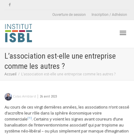
Ouverture de session
Inscription / Adhésion
Active
L’association est-elle une entreprise
comme les autres ?
naviga
Accueil
L’association est-elle une entreprise comme les autres ?
|
Colas Amblard
26 avril 2023
Au cours de ces vingt dernières années, les associations n’ont cessé
d’accroître leur rôle dans la sphère économique voire
[1]
commerciale
. Certains y voient les signes avant coureurs d’une
banalisation de l’interventionnisme associatif qui par tropisme au
système néo-libéral – ou plus simplement par manque d’imagination