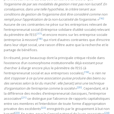
l’organisme de par ses modalités de gestion n’est pas non lucratif. En
conséquence, dans une telle hypothèse, le critère tenant aux
conditions de gestion de l’organisme doit être considéré comme non
[16]
rempli pour l’appréciation de la non-lucrativité de l’organisme.
»
Aucune de ces contraintes ne pèse sur les entreprises relevant de
l’entrepreneuriat social (Entreprise solidaire d’utilité sociale) relevant
[17]
du périmètre de l’ESS
et encore moins sur les entreprise sociale
[18]
(entreprise à mission)
qui n’ont d’autres contraintes que d’inscrire
dans leur objet social, une raison d’être autre que la recherche et le
partage de bénéfices.
En résumé, pour beaucoup dont la principale critique réside dans
l’existence d’un isomorphisme institutionnelle déjà existant pour
chercher à élargir encore plus le périmètre de l’ESS (à
[19]
l’entrepreneuriat social et aux entreprises sociales),
« si
rien ne
doit s’opposer à ce qu’une association puisse produire des biens ou
des services selon la loi du marché : elle [serait] ainsi une technique
[20]
d’organisation de l’entreprise comme la société
»
. Cependant, et à
la différence des modes d’entrepreneuriat classiques, l’entreprise
[21]
associative
se distingue par l’absence de rapports capitalistiques
entre ses membres et l’interdiction de toute forme d’appropriation
[22]
privative des excédents
enregistrés par le groupement à but non
[23]
[24]
lucratif
. En outre, pour le Conseil national de la vie associative
,