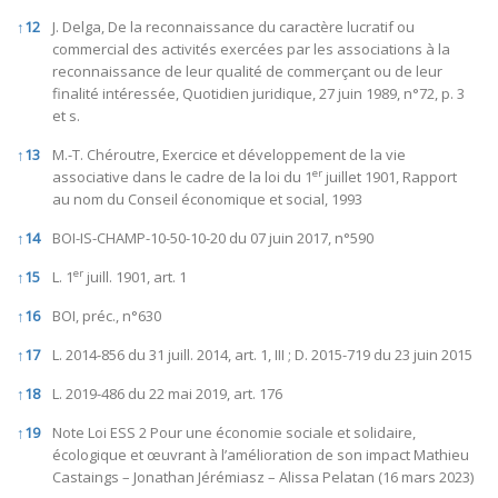
↑
12
J. Delga, De la reconnaissance du caractère lucratif ou
commercial des activités exercées par les associations à la
reconnaissance de leur qualité de commerçant ou de leur
finalité intéressée, Quotidien juridique, 27 juin 1989, n°72, p. 3
et s.
↑
13
M.-T. Chéroutre, Exercice et développement de la vie
er
associative dans le cadre de la loi du 1
juillet 1901, Rapport
au nom du Conseil économique et social, 1993
↑
14
BOI-IS-CHAMP-10-50-10-20 du 07 juin 2017, n°590
er
↑
15
L. 1
juill. 1901, art. 1
↑
16
BOI, préc., n°630
↑
17
L. 2014-856 du 31 juill. 2014, art. 1, III ; D. 2015-719 du 23 juin 2015
↑
18
L. 2019-486 du 22 mai 2019, art. 176
↑
19
Note Loi ESS 2 Pour une économie sociale et solidaire,
écologique et œuvrant à l’amélioration de son impact Mathieu
Castaings – Jonathan Jérémiasz – Alissa Pelatan (16 mars 2023)