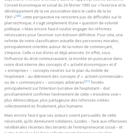
Conseil économique et social du 24 février 1993 sur « l’exercice et le
développement de la vie associative dans le cadre de la loi
[30]
1901 »
, cette perspective ne rencontre pas de difficultés sur le
plan technique, il s’agit simplement d’une « question de volonté
politique. » Mais encore faut-il vouloir engager les réformes
nécessaires pour favoriser son éclosion définitive. Pour cela, une
refonte de notre classification actuelle des personnes morales,
principalement orientée autour de la notion de commerçant,
s’impose. Celle-ci est d’ores et déjà amorcée. En effet, sous
l’influence du droit communautaire, la montée en puissance dans
notre droit interne des concepts d’ «
activité économique
» et d’
«
entreprise
» – concepts neutres sur le plan du mobile de
l’exploitant – au détriment des concepts d’ «
activité commerciale
»
[31]
ou de «
commerçant
» – concepts arbitraires
fondés
principalement sur l’intention lucrative de l’exploitant – doit
prochainement confirmer l’avènement de cette « troisième voie »
plus démocratique, plus partageuse des richesses créées
collectivement et, finalement, plus humaine.
Mais encore faut-il que ses acteurs soient persuadés de cette
nécessité, qu’ils demeurent solidaires, lucides – face aux offensives
néolibérales récentes des tenants de l’entrepreneuriat social – et
surtout résolus à la faire collectivement émerger sur le plan