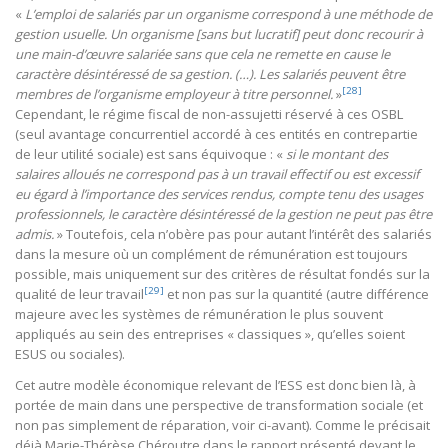
«
L’emploi de salariés par un organisme correspond à une méthode de
gestion usuelle. Un organisme [sans but lucratif] peut donc recourir à
une main-d’œuvre salariée sans que cela ne remette en cause le
caractère désintéressé de sa gestion. (…). Les salariés peuvent être
[28]
membres de l’organisme employeur à titre personnel.
»
Cependant, le régime fiscal de non-assujetti réservé à ces OSBL
(seul avantage concurrentiel accordé à ces entités en contrepartie
de leur utilité sociale) est sans équivoque : «
si le montant des
salaires alloués ne correspond pas à un travail effectif ou est excessif
eu égard à l’importance des services rendus, compte tenu des usages
professionnels, le caractère désintéressé de la gestion ne peut pas être
admis.
» Toutefois, cela n’obère pas pour autant l’intérêt des salariés
dans la mesure où un complément de rémunération est toujours
possible, mais uniquement sur des critères de résultat fondés sur la
[29]
qualité de leur travail
et non pas sur la quantité (autre différence
majeure avec les systèmes de rémunération le plus souvent
appliqués au sein des entreprises « classiques », qu’elles soient
ESUS ou sociales).
Cet autre modèle économique relevant de l’ESS est donc bien là, à
portée de main dans une perspective de transformation sociale (et
non pas simplement de réparation, voir ci-avant). Comme le précisait
déjà Marie-Thérèse Chéroutre dans le rapport présenté devant le