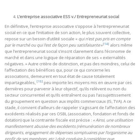
L’entreprise associative ESS v./ Entrepreneuriat social
En définitive, l’entreprise associative s’oppose à l’entrepreneuriat
social en ce que l’initiative de son action, le plus souvent collective,
repose sur un besoin d’utilité sociale «
qui n’est pas pris en compte
[14]
par le marché ou qui l’est de façon peu satisfaisante
»
alors même
que l’entrepreneuriat social s’inscrit clairement dans l’économie de
marché et dans une logique de réparation de ses « externalités
négatives. » Autre critère de distinction, et pas des moindres, celui de
l’affectation des bénéfices qui, pour ce qui concerne les
associations, demeurent en tout état de cause totalement
[15]
impartageables,
peu importe les moyens mis en œuvre par ces
dernières pour parvenir à leur objectif, qu’ils relèvent ou non du
secteur concurrentiel et qu’ils entraînent ou pas l’assujettissement
du groupement en question aux impôts commerciaux (IS, TVA). A ce
stade, il convient d’ailleurs de rappeler s’agissant de l’affectation des
excédents réalisés par ces OSBL (association, fondation et fonds de
dotation) que la contrainte fiscale est précise :
« Ainsi, une utilisation
manifestement abusive des excédents (rémunération de nombreux
dirigeants, engagement de dépenses somptuaires par l’organisme au
profit de ses membres, etc.) doit conduire à considérer que