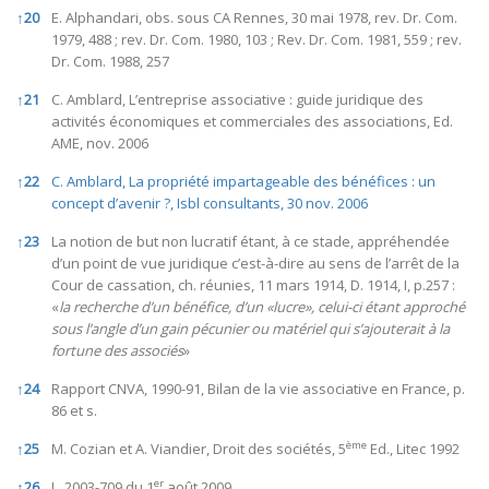
↑
20
E. Alphandari, obs. sous CA Rennes, 30 mai 1978, rev. Dr. Com.
1979, 488 ; rev. Dr. Com. 1980, 103 ; Rev. Dr. Com. 1981, 559 ; rev.
Dr. Com. 1988, 257
↑
21
C. Amblard, L’entreprise associative : guide juridique des
activités économiques et commerciales des associations, Ed.
AME, nov. 2006
↑
22
C. Amblard, La propriété impartageable des bénéfices : un
concept d’avenir ?, Isbl consultants, 30 nov. 2006
↑
23
La notion de but non lucratif étant, à ce stade, appréhendée
d’un point de vue juridique c’est-à-dire au sens de l’arrêt de la
Cour de cassation, ch. réunies, 11 mars 1914, D. 1914, I, p.257 :
«
la recherche d’un bénéfice,
d’un «lucre», celui-ci étant approché
sous l’angle d’un gain pécunier ou matériel qui s’ajouterait à la
fortune des associés
»
↑
24
Rapport CNVA, 1990-91, Bilan de la vie associative en France, p.
86 et s.
ème
↑
25
M. Cozian et A. Viandier, Droit des sociétés, 5
Ed., Litec 1992
er
↑
26
L. 2003-709 du 1
août 2009