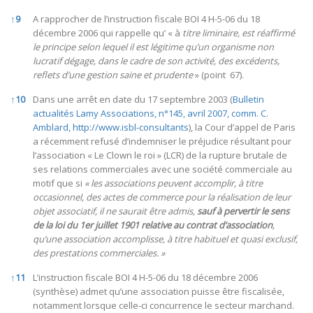
↑
9
A rapprocher de l’instruction fiscale BOI 4 H-5-06 du 18
décembre 2006 qui rappelle qu’ « à
titre liminaire, est réaffirmé
le principe selon lequel il est légitime qu’un organisme non
lucratif dégage, dans le cadre de son activité, des excédents,
reflets d’une gestion saine et prudente
» (point 67).
↑
10
Dans une arrêt en date du 17 septembre 2003 (
Bulletin
actualités Lamy Associations, n°145, avril 2007, comm. C.
Amblard,
http://www.isbl-consultants
), la Cour d’appel de Paris
a récemment refusé d’indemniser le préjudice résultant pour
l’association « Le Clown le roi » (LCR) de la rupture brutale de
ses relations commerciales avec une société commerciale au
motif que si
« les associations peuvent accomplir, à titre
occasionnel, des actes de commerce pour la réalisation de leur
objet associatif, il ne saurait être admis,
sauf à pervertir le sens
de la loi du 1er juillet 1901 relative au contrat d’association
,
qu’une association accomplisse, à titre habituel et quasi exclusif,
des prestations commerciales. »
↑
11
L’instruction fiscale BOI 4 H-5-06 du 18 décembre 2006
(synthèse) admet qu’une association puisse être fiscalisée,
notamment lorsque celle-ci concurrence le secteur marchand.