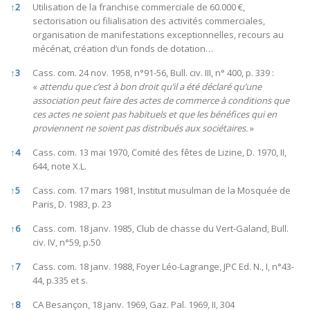
↑
2
Utilisation de la franchise commerciale de 60.000 €,
sectorisation ou filialisation des activités commerciales,
organisation de manifestations exceptionnelles, recours au
mécénat, création d’un fonds de dotation…
↑
3
Cass. com. 24 nov. 1958, n°91-56, Bull. civ. III, n° 400, p. 339 :
«
attendu que c’est à bon droit qu’il a été déclaré qu’une
association peut faire des actes de commerce à conditions que
ces actes ne soient pas habituels et que les bénéfices qui en
proviennent ne soient pas distribués aux sociétaires.
»
↑
4
Cass. com. 13 mai 1970, Comité des fêtes de Lizine, D. 1970, II,
644, note X.L.
↑
5
Cass. com. 17 mars 1981, Institut musulman de la Mosquée de
Paris, D. 1983, p. 23
↑
6
Cass. com. 18 janv. 1985, Club de chasse du Vert-Galand, Bull.
civ. IV, n°59, p.50
↑
7
Cass. com. 18 janv. 1988, Foyer Léo-Lagrange, JPC Ed. N., I, n°43-
44, p.335 et s.
↑
8
CA Besançon, 18 janv. 1969, Gaz. Pal. 1969, II, 304