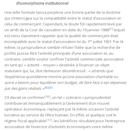
d’isomorphisme institutionnel
Une telle formule laissa perplexe une bonne partie de la doctrine
qui s’interrogea sur la compatibilité entre le statut d’association et
celui de commerçant. Cependant, le doute fût rapidement levé par
[7]
un arrêt de la Cour de cassation en date du 19 janvier 1988
lequel
est venu clairement rappeler que la qualité de commerçant était
er
incompatible avec le statut d’association loi du 1
juillet 1901. Par là
même, la jurisprudence semble réfuter l’idée que la recherche de
profits puisse être l’activité principale d’une association et, au
contraire, semble vouloir confiner l’activité commerciale associative
en tant qu’ « activité – moyen » destinée à financer un objet
statutaire qui, lui, doit demeurer désintéressé : «
attendu que
l’expérience quotidienne montre qu’une association charitable ou
autre a besoin pour équilibrer son budget, de faire face à ses dépenses
[8]
[9]
par des gains réalisés.
»
[10]
S’il devait se confirmer
, un tel « scénario » jurisprudentiel
contribuerait immanquablement à l’avènement d’un nouvel
opérateur économique, replaçant par là même occasion l’activité
lucrative au service de l’être humain. En effet, et quelque soit le
[11]
régime fiscal applicable
, les bénéfices résultant pour l’entreprise
associative de l’exercice d’activités économiques voire même