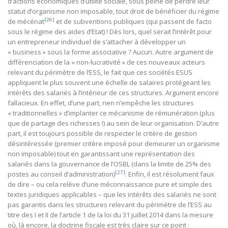
d’actions économiques d’utilité sociale, sous peine de perdre leur
statut d’organisme non imposable, tout droit de bénéficier du régime
[26]
de mécénat
et de subventions publiques (qui passent de facto
sous le régime des aides d’Etat) ! Dès lors, quel serait l’intérêt pour
un entrepreneur individuel de s’attacher à développer un
« business » sous la forme associative ? Aucun. Autre argument de
différenciation de la « non-lucrativité » de ces nouveaux acteurs
relevant du périmètre de l’ESS, le fait que ces sociétés ESUS
appliquent le plus souvent une échelle de salaires protégeant les
intérêts des salariés à l’intérieur de ces structures. Argument encore
fallacieux. En effet, d’une part, rien n’empêche les structures
« traditionnelles » d’implanter ce mécanisme de rémunération (plus
que de partage des richesses !) au sein de leur organisation. D’autre
part, il est toujours possible de respecter le critère de gestion
désintéressée (premier critère imposé pour demeurer un organisme
non imposable) tout en garantissant une représentation des
salariés dans la gouvernance de l’OSBL (dans la limite de 25% des
[27]
postes au conseil d’administration)
. Enfin, il est résolument faux
de dire – ou cela relève d’une méconnaissance pure et simple des
textes juridiques applicables – que les intérêts des salariés ne sont
pas garantis dans les structures relevant du périmètre de l’ESS au
titre des I et II de l’article 1 de la loi du 31 juillet 2014 dans la mesure
où, là encore, la doctrine fiscale est très claire sur ce point :