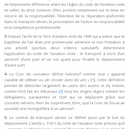
de l’importante différence entre les règles du code de l’aviation civile
et celles du droit commun. Elles portent notamment sur la mise en
oeuvre de la responsabilité, l’étendue de la réparation plafonnée
dans le transport aérien, la prescription de l’action en responsabilité
et la compétence juridictionnelle.
3-
Depuis l’arrêt de la 1ère chambre civile de 1999 qui a admis que le
baptême de l’air était une promenade aérienne et non l’initiation à
une activité sportive, deux critères cumulatifs déterminent
l’application du code de l’aviation civile : le transport à bord d’un
aéronef d’une part et un vol ayant pour finalité le déplacement
d’autre part.
4-
La Cour de cassation définit l’aéronef comme tout «
appareil
capable de s’élever ou de circuler dans les airs
»
[1]
. Cette définition
permet de déborder largement du cadre des avions et d’y inclure,
comme l’ont fait les tribunaux
[2]
tous les engins légers comme les
deltaplanes, parapentes et ULM qui se déplacent grâce aux
courants aériens. Rien de surprenant, donc, que la Cour de Douai ait
assimilé une montgolfière à un aéronef.
5-
Le contrat de transport aérien se définit aussi par le but du
déplacement. L’article L. 310-1 du code de l’aviation civile précise qu’il