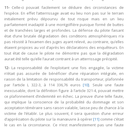
11-
Celle-ci pouvait facilement se déduire des circonstances de
l’espèce. En effet l’atterrissage avait eu lieu non pas sur le terrain
initialement prévu dépourvu de tout risque mais en un lieu
parfaitement inadapté à une montgolfière puisque formé de buttes
et de tranchées larges et profondes. La défense du pilote faisant
état d’une brutale dégradation des conditions atmosphériques n’a
pas résisté à l’examen des juges ayant relevé, au contraire, qu’elles
étaient propices au vol d’après les déclarations des enquêteurs. En
tout état de cause le pilote ne démontre pas que la dégradation
aurait été telle qu’elle l’aurait contraint à un atterrissage précipité.
12-
La responsabilité de l’exploitant une fois engagée, la victime
n’était pas assurée de bénéficier d’une réparation intégrale, en
raison de la limitation de responsabilité du transporteur, plafonnée
par l’article L 322-3, à 114 336,76 euros
[10]
. Seule une faute
inexcusable, dont la définition figure à l’article 321-4, pouvait mettre
ce plafonnement d’indemnité en échec. La preuve d’une telle faute,
qui implique la conscience de la probabilité du dommage et son
acceptation téméraire sans raison valable, laisse peu de chance à la
victime de l’établir. Le plus souvent, il sera question d’une erreur
d’appréciation du pilote sur la manœuvre à opérer
[11]
comme c’était
le cas en la circonstance. Ce n’est manifestement pas une faute