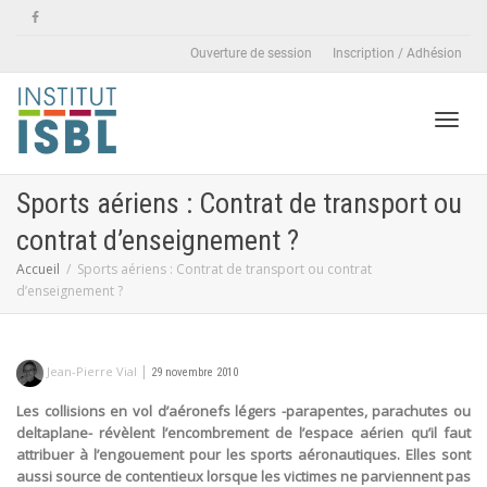
Ouverture de session
Inscription / Adhésion
Active
Sports aériens : Contrat de transport ou
contrat d’enseignement ?
naviga
Accueil
Sports aériens : Contrat de transport ou contrat
d’enseignement ?
|
Jean-Pierre Vial
29 novembre 2010
Les collisions en vol d’aéronefs légers -parapentes, parachutes ou
deltaplane- révèlent l’encombrement de l’espace aérien qu’il faut
attribuer à l’engouement pour les sports aéronautiques. Elles sont
aussi source de contentieux lorsque les victimes ne parviennent pas