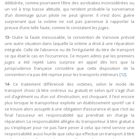
délibérée, comme pourraient l’être des acrobaties inconsidérées ou
un vol à trop basse altitude, qui rendent probable la survenance
d’un dommage qu’un pilote ne peut ignorer. Il n’est donc guère
surprenant que la victime ne soit pas parvenue à rapporter la
preuve d’une telle faute, comme le constatent les juges.
13-
Outre la faute inexcusable, la convention de Varsovie prévoit
une autre situation dans laquelle la victime a droit à une réparation
intégrale. Celle de l’absence ou de l’irrégularité du titre de transport
ce qui était le cas en l’occurrence. Ce moyen admis par les premiers
juges a été rejeté sans surprise en appel dès lors que la
jurisprudence française considère que cette disposition de la
convention n’a pas été reprise pour les transports intérieurs
[12]
.
14-
Ce traitement différencié des victimes, selon le mode de
transport choisi (à titre onéreux ou gratuit) et selon qu’il s’agit d’un
vol d’agrément ou d’un vol d’instruction, est choquant. Il l’est encore
plus lorsque le transporteur exploite un établissement sportif car il
se trouve alors assujetti à une obligation d’assurance et que c’est au
final l’assureur en responsabilité qui prendrait en charge la
réparation. La responsabilité allégée du transporteur à titre gratuit a
pu s’expliquer pour ne pas faire peser à celui qui rend service une
responsabilité aussi lourde que celui qui effectue un transport à titre