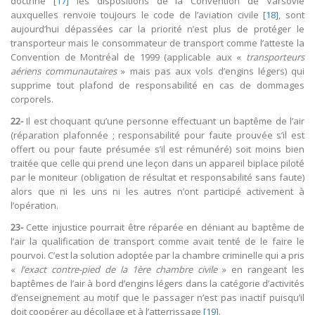
doctrine
[17]
les dispositions de la Convention de Varsovie
auxquelles renvoie toujours le code de l’aviation civile
[18]
, sont
aujourd’hui dépassées car la priorité n’est plus de protéger le
transporteur mais le consommateur de transport comme l’atteste la
Convention de Montréal de 1999 (applicable aux «
transporteurs
aériens communautaires
» mais pas aux vols d’engins légers) qui
supprime tout plafond de responsabilité en cas de dommages
corporels.
22-
Il est choquant qu’une personne effectuant un baptême de l’air
(réparation plafonnée ; responsabilité pour faute prouvée s’il est
offert ou pour faute présumée s’il est rémunéré) soit moins bien
traitée que celle qui prend une leçon dans un appareil biplace piloté
par le moniteur (obligation de résultat et responsabilité sans faute)
alors que ni les uns ni les autres n’ont participé activement à
l’opération.
23-
Cette injustice pourrait être réparée en déniant au baptême de
l’air la qualification de transport comme avait tenté de le faire le
pourvoi. C’est la solution adoptée par la chambre criminelle qui a pris
«
l’exact contre-pied de la 1ère chambre civile
» en rangeant les
baptêmes de l’air à bord d’engins légers dans la catégorie d’activités
d’enseignement au motif que le passager n’est pas inactif puisqu’il
doit coopérer au décollage et à l’atterrissage
[19]
.