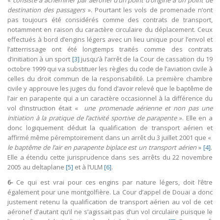
«
consiste à acheminer par aéronef d’un point d’origine à un point de
destination des passagers
». Pourtant les vols de promenade n’ont
pas toujours été considérés comme des contrats de transport,
notamment en raison du caractère circulaire du déplacement. Ceux
effectués à bord d’engins légers avec un lieu unique pour l’envol et
l’atterrissage ont été longtemps traités comme des contrats
d’initiation à un sport
[3]
jusqu’à l’arrêt de la Cour de cassation du 19
octobre 1999 qui va substituer les règles du code de l’aviation civile à
celles du droit commun de la responsabilité. La première chambre
civile y approuve les juges du fond d’avoir relevé que le baptême de
l’air en parapente qui a un caractère occasionnel à la différence du
vol d’instruction était «
une promenade aérienne et non pas une
initiation à la pratique de l’activité sportive de parapente
». Elle en a
donc logiquement déduit la qualification de transport aérien et
affirmé même péremptoirement dans un arrêt du 3 juillet 2001 que «
le baptême de l’air en parapente biplace est un transport aérien
»
[4]
.
Elle a étendu cette jurisprudence dans ses arrêts du 22 novembre
2005 au deltaplane
[5]
et à l’ULM
[6]
.
6-
Ce qui est vrai pour ces engins par nature légers, doit l’être
également pour une montgolfière. La Cour d’appel de Douai a donc
justement retenu la qualification de transport aérien au vol de cet
aéronef d’autant qu’il ne s’agissait pas d’un vol circulaire puisque le