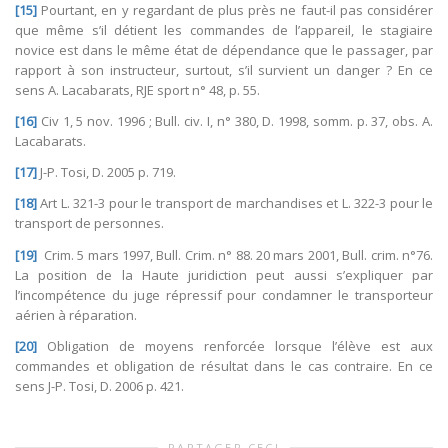
[15]
Pourtant, en y regardant de plus près ne faut-il pas considérer
que même s’il détient les commandes de l’appareil, le stagiaire
novice est dans le même état de dépendance que le passager, par
rapport à son instructeur, surtout, s’il survient un danger ? En ce
sens A. Lacabarats, RJE sport n° 48, p. 55.
[16]
Civ 1, 5 nov. 1996 ; Bull. civ. I, n° 380, D. 1998, somm. p. 37, obs. A.
Lacabarats.
[17]
J-P. Tosi, D. 2005 p. 719.
[18]
Art L. 321-3 pour le transport de marchandises et L. 322-3 pour le
transport de personnes.
[19]
Crim. 5 mars 1997, Bull. Crim. n° 88. 20 mars 2001, Bull. crim. n°76.
La position de la Haute juridiction peut aussi s’expliquer par
l’incompétence du juge répressif pour condamner le transporteur
aérien à réparation.
[20]
Obligation de moyens renforcée lorsque l’élève est aux
commandes et obligation de résultat dans le cas contraire. En ce
sens J-P. Tosi, D. 2006 p. 421.
PARTAGER CECI