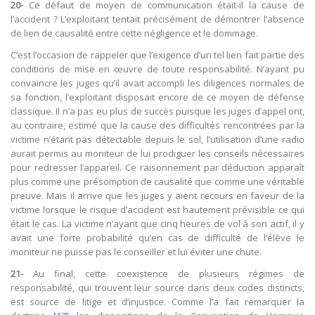
20-
Ce défaut de moyen de communication était-il la cause de
l’accident ? L’exploitant tentait précisément de démontrer l’absence
de lien de causalité entre cette négligence et le dommage.
C’est l’occasion de rappeler que l’exigence d’un tel lien fait partie des
conditions de mise en œuvre de toute responsabilité. N’ayant pu
convaincre les juges qu’il avait accompli les diligences normales de
sa fonction, l’exploitant disposait encore de ce moyen de défense
classique. Il n’a pas eu plus de succès puisque les juges d’appel ont,
au contraire, estimé que la cause des difficultés rencontrées par la
victime n’étant pas détectable depuis le sol, l’utilisation d’une radio
aurait permis au moniteur de lui prodiguer les conseils nécessaires
pour redresser l’appareil. Ce raisonnement par déduction apparaît
plus comme une présomption de causalité que comme une véritable
preuve. Mais il arrive que les juges y aient recours en faveur de la
victime lorsque le risque d’accident est hautement prévisible ce qui
était le cas. La victime n’ayant que cinq heures de vol à son actif, il y
avait une forte probabilité qu’en cas de difficulté de l’élève le
moniteur ne puisse pas le conseiller et lui éviter une chute.
21-
Au final, cette coexistence de plusieurs régimes de
responsabilité, qui trouvent leur source dans deux codes distincts,
est source de litige et d’injustice. Comme l’a fait remarquer la