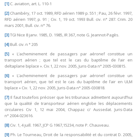
[1]
C. aviation, art. L. 110-1
[2]
Chambéry, 17 oct. 1989, RFD aérien 1989 p. 551 ; Pau, 26 févr. 1997,
RFD aérien 1997, p. 91 ; Civ. 1, 19 oct. 1993 Bull. civ. n° 287. Crim. 20
mars 2001, Bull. civ. n° 76.
[3]
TGI Nice 8 janv. 1985, D. 1985, IR 367, note G. Jeannot-Pagès.
[4]
Bull. civ. n ° 205
[5]
« L’acheminement de passagers par aéronef constitue un
transport aérien ; que tel est le cas du baptême de l’air en
deltaplane biplace ». Civ.1, 22 nov. 2005, Juris-Data n° 2005-030815.
[6]
« L’acheminement de passagers par aéronef constitue un
transport aérien, que tel est le cas du baptême de l’air en ULM
biplace » Civ. 1, 22 nov. 2005, Juris-Data n° 2005-030818.
[7]
Il faut toutefois préciser que les tribunaux admettent aujourd’hui
que la qualité de transporteur aérien englobe les déplacements
circulaires Civ 1, 12 mai 2004, Chappaz c/ Aussedat. Juris-Data
n° 2004-023616.
[8]
Civ. 1, 4 juill. 1967, JCP G 1967,15234, note P. Chauveau.
[9]
Ph. Le Tourneau, Droit de la responsabilité et du contrat D. 2005,