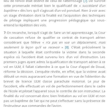
lieu de l’envol était distinct de celui de l’atterrissage
[7]
. De surcroît
cette promenade méritait bien le qualificatif de «
succédané d’un
baptême
» dès lors qu’il s’agissait d’un vol ponctuel. Rien à voir avec
un stage d’initiation dont la finalité est l’acquisition des techniques
de pilotage impliquant une progression pédagogique qui sous-
entend la répétition des vols.
7-
En revanche, lorsqu’il s’agit de faire un tel apprentissage, la Cour
de cassation refuse de qualifier ce contrat de transport aérien
considérant que l’élève «
n’a pas en vue un déplacement, mais
seulement la leçon qu’il va recevoir
»
[8]
. C’était précisément la
situation à laquelle était confrontée la victime dans la seconde
espèce où l’accident était survenu lors d’un vol d’instruction. Les
premiers juges ayant admis la qualification de transport aérien à ce
vol en ULM, il fallait s’attendre à ce que la Cour d’appel de Douai,
réforme la décision. L’enquête révèle, en effet, que la victime avait
débuté un mois auparavant une formation en vue de l’obtention du
brevet de licence ULM classe parachute motorisé. Le jour de
l’accident, elle effectuait un vol de perfectionnement dans le cadre
de l’école et pilotait l’appareil sous le contrôle de son instructeur. La
finalité du vol concernait donc bien l’initiation au vol en ULM et non
pas un baptême de l’air qui ne peut s’effectuer sans la présence de
l’instructeur aux commandes de l’avion.