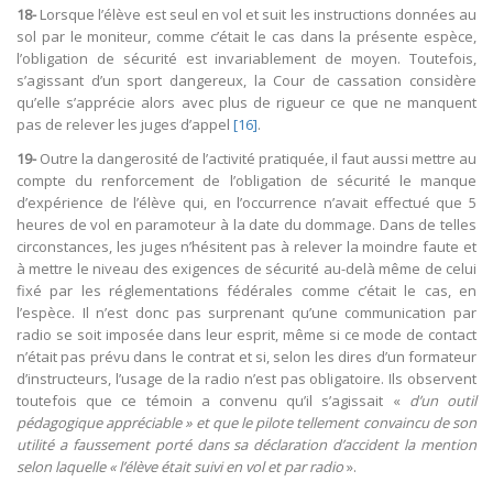
18-
Lorsque l’élève est seul en vol et suit les instructions données au
sol par le moniteur, comme c’était le cas dans la présente espèce,
l’obligation de sécurité est invariablement de moyen. Toutefois,
s’agissant d’un sport dangereux, la Cour de cassation considère
qu’elle s’apprécie alors avec plus de rigueur ce que ne manquent
pas de relever les juges d’appel
[16]
.
19-
Outre la dangerosité de l’activité pratiquée, il faut aussi mettre au
compte du renforcement de l’obligation de sécurité le manque
d’expérience de l’élève qui, en l’occurrence n’avait effectué que 5
heures de vol en paramoteur à la date du dommage. Dans de telles
circonstances, les juges n’hésitent pas à relever la moindre faute et
à mettre le niveau des exigences de sécurité au-delà même de celui
fixé par les réglementations fédérales comme c’était le cas, en
l’espèce. Il n’est donc pas surprenant qu’une communication par
radio se soit imposée dans leur esprit, même si ce mode de contact
n’était pas prévu dans le contrat et si, selon les dires d’un formateur
d’instructeurs, l’usage de la radio n’est pas obligatoire. Ils observent
toutefois que ce témoin a convenu qu’il s’agissait «
d’un outil
pédagogique appréciable » et que le pilote tellement convaincu de son
utilité a faussement porté dans sa déclaration d’accident la mention
selon laquelle « l’élève était suivi en vol et par radio
».