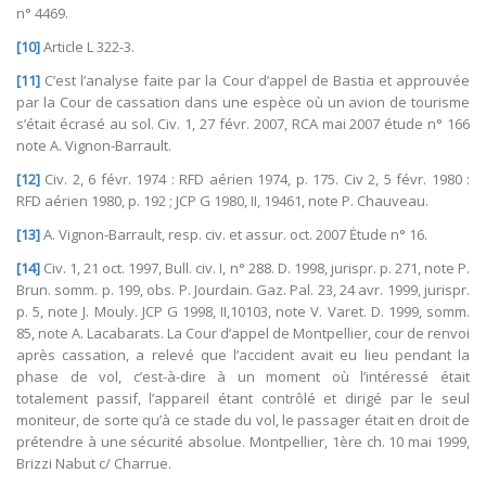
n° 4469.
[10]
Article L 322-3.
[11]
C’est l’analyse faite par la Cour d’appel de Bastia et approuvée
par la Cour de cassation dans une espèce où un avion de tourisme
s’était écrasé au sol. Civ. 1, 27 févr. 2007, RCA mai 2007 étude n° 166
note A. Vignon-Barrault.
[12]
Civ. 2, 6 févr. 1974 : RFD aérien 1974, p. 175. Civ 2, 5 févr. 1980 :
RFD aérien 1980, p. 192 ; JCP G 1980, II, 19461, note P. Chauveau.
[13]
A. Vignon-Barrault, resp. civ. et assur. oct. 2007 Ėtude n° 16.
[14]
Civ. 1, 21 oct. 1997, Bull. civ. I, n° 288. D. 1998, jurispr. p. 271, note P.
Brun. somm. p. 199, obs. P. Jourdain. Gaz. Pal. 23, 24 avr. 1999, jurispr.
p. 5, note J. Mouly. JCP G 1998, II,10103, note V. Varet. D. 1999, somm.
85, note A. Lacabarats. La Cour d’appel de Montpellier, cour de renvoi
après cassation, a relevé que l’accident avait eu lieu pendant la
phase de vol, c’est-à-dire à un moment où l’intéressé était
totalement passif, l’appareil étant contrôlé et dirigé par le seul
moniteur, de sorte qu’à ce stade du vol, le passager était en droit de
prétendre à une sécurité absolue. Montpellier, 1ère ch. 10 mai 1999,
Brizzi Nabut c/ Charrue.