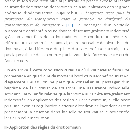
onéreux. Mais elle n’est plus aujourd’hui en phase avec le puissant
courant d’indemnisation des victimes et la multiplication des régimes
spéciaux d’indemnisation. Aujourd’hui, «
L’urgence n’est plus la
protection du transporteur mais la garantie de l’intégrité du
consommateur de transport
»
[13]
. Le passager d’un véhicule
automobile accidenté a toute chance d’être intégralement indemnisé
grâce aux bienfaits de la loi Badinter : le conducteur, même s’il
effectue un transport à titre amical, est responsable de plein droit du
dommage, à la différence du pilote d’un aéronef. De surcroît, il n’a
pas la possibilité de s’exonérer par la voie de la force majeure ou du
fait d’un tiers.
On en arrive à cette conclusion curieuse où il vaut mieux faire une
promenade en quad que de monter à bord d’un aéronef pour un vol
d’agrément ! Aussi, on ne peut que conseiller au passager d’un
baptême de l’air gratuit de souscrire une assurance individuelle
accident. Faut-il enfin relever que la victime aurait été intégralement
indemnisée en application des règles du droit commun, si elle avait
pris une leçon et reçu l’ordre d’atterrir à l’endroit de l’accident ? C’est
précisément la situation dans laquelle se trouvait celle accidentée
lors d’un vol d’instruction.
III- Application des règles du droit commun