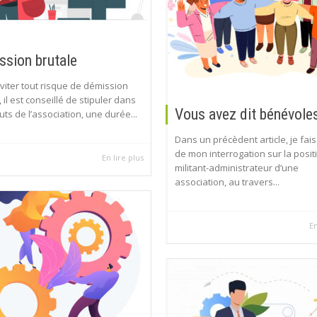
sion brutale
éviter tout risque de démission
 il est conseillé de stipuler dans
Vous avez dit bénévole
tuts de l’association, une durée...
Dans un précèdent article, je fais
de mon interrogation sur la posit
En lire plus
militant-administrateur d’une
association, au travers...
En