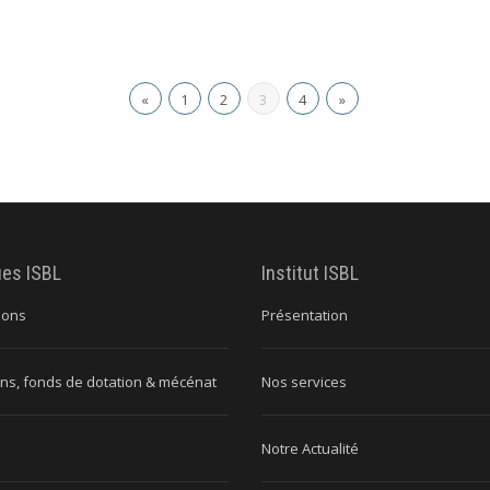
«
1
2
3
4
»
ues ISBL
Institut ISBL
ions
Présentation
ns, fonds de dotation & mécénat
Nos services
Notre Actualité