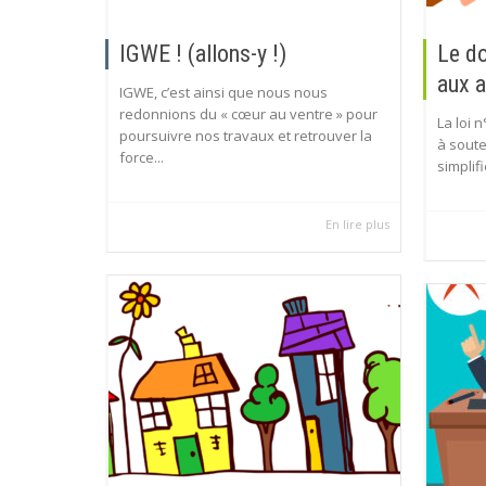
IGWE ! (allons-y !)
Le do
aux a
IGWE, c’est ainsi que nous nous
redonnions du « cœur au ventre » pour
La loi 
poursuivre nos travaux et retrouver la
à soute
force...
simplifi
En lire plus