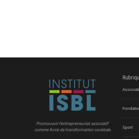
Rubriq
Associat
Fondatio
Promouvoir l’entrepreneuriat associatif
Sport
comme force de transformation societale