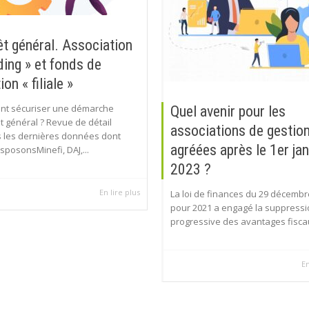
êt général. Association
ding » et fonds de
on « filiale »
t sécuriser une démarche
Quel avenir pour les
êt général ? Revue de détail
associations de gestio
s les dernières données dont
agréées après le 1er jan
sposonsMinefi, DAJ,...
2023 ?
En lire plus
La loi de finances du 29 décembr
pour 2021 a engagé la suppress
progressive des avantages fiscaux
En