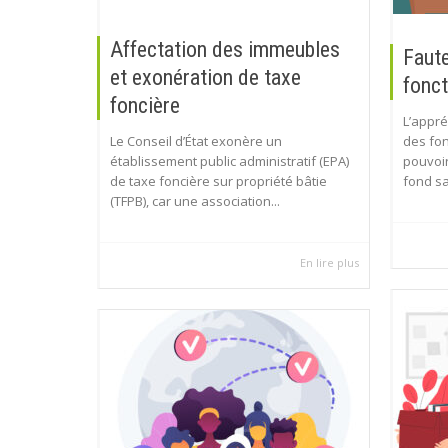
Affectation des immeubles
Faute
et exonération de taxe
fonct
foncière
L’appré
Le Conseil d’État exonère un
des fon
établissement public administratif (EPA)
pouvoir
de taxe foncière sur propriété bâtie
fond sa
(TFPB), car une association...
En lire plus