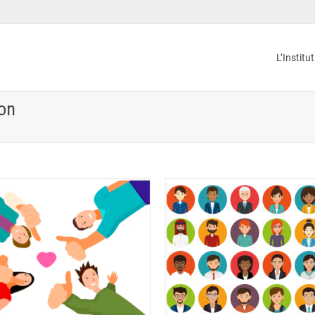
L’Institu
ion