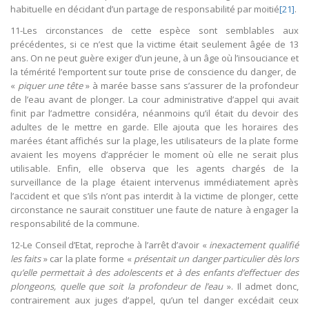
habituelle en décidant d’un partage de responsabilité par moitié
[21]
.
11-Les circonstances de cette espèce sont semblables aux
précédentes, si ce n’est que la victime était seulement âgée de 13
ans. On ne peut guère exiger d’un jeune, à un âge où l’insouciance et
la témérité l’emportent sur toute prise de conscience du danger, de
«
piquer une tête
» à marée basse sans s’assurer de la profondeur
de l’eau avant de plonger. La cour administrative d’appel qui avait
finit par l’admettre considéra, néanmoins qu’il était du devoir des
adultes de le mettre en garde. Elle ajouta que les horaires des
marées étant affichés sur la plage, les utilisateurs de la plate forme
avaient les moyens d’apprécier le moment où elle ne serait plus
utilisable. Enfin, elle observa que les agents chargés de la
surveillance de la plage étaient intervenus immédiatement après
l’accident et que s’ils n’ont pas interdit à la victime de plonger, cette
circonstance ne saurait constituer une faute de nature à engager la
responsabilité de la commune.
12-Le Conseil d’Etat, reproche à l’arrêt d’avoir «
inexactement qualifié
les faits
» car la plate forme «
présentait un danger particulier dès lors
qu’elle permettait à des adolescents et à des enfants d’effectuer des
plongeons, quelle que soit la profondeur de l’eau
». Il admet donc,
contrairement aux juges d’appel, qu’un tel danger excédait ceux