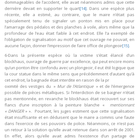
dommageables de l’accident, elle avait néanmoins admis que cette
dernière devait en supporter le quart
[14]
. Dans une espèce plus
récente, elle a estimé, au contraire, que le maire n’était pas
spécialement tenu de signaler un ponton mis en place pour
l’amarrage des pédalos et des planches à voile, alors même que la
profondeur de l’eau était faible à cet endroit. Elle l’a exempté de
l’obligation de signalisation au motif que cet ouvrage ne pouvait, en
aucune façon, donner l’impression de faire office de plongeoir
[15]
.
6-Dans la présente espèce où la victime s’était élancé d’un
blockhaus, ouvrage de guerre par excellence, qui peut encore moins
qu’un ponton être confondu avec un plongeoir, il eut été logique que
la cour statue dans le même sens que précédemment d’autant qu’à
cet endroit, la baignade était interdite en raison de la pr
oximité des vestiges du »
Mur de l’Atlantique
» et de l’émergence
possible de pièces métalliques. Si l’interdiction de se baigner n’était
pas mentionnée, en revanche le blockhaus était recouvert sur ses
flancs d’une inscription à la peinture blanche «
mentionnant
« DANGER
» ». Pourtant, les juges estiment que cette signalisation
était insuffisante et en déduisent que le maire a commis une faute
dans l’exercice de ses pouvoirs de police. Néanmoins, ce n’est pas
un retour à la solution qu’elle avait retenue dans son arrêt de 2001.
En effet, alors qu’elle avait admis l’existence d’un partage de