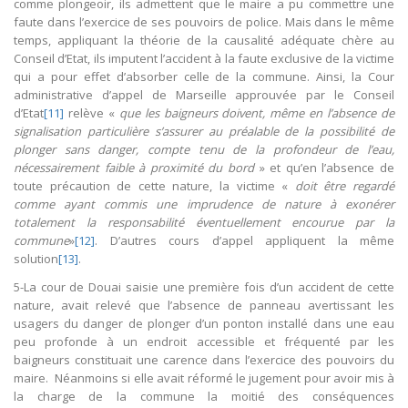
comme plongeoir, ils admettent que le maire a pu commettre une
faute dans l’exercice de ses pouvoirs de police. Mais dans le même
temps, appliquant la théorie de la causalité adéquate chère au
Conseil d’Etat, ils imputent l’accident à la faute exclusive de la victime
qui a pour effet d’absorber celle de la commune. Ainsi, la Cour
administrative d’appel de Marseille approuvée par le Conseil
d’Etat
[11]
relève «
que les baigneurs doivent, même en l’absence de
signalisation particulière s’assurer au préalable de la possibilité de
plonger sans danger, compte tenu de la profondeur de l’eau,
nécessairement faible à proximité du bord
» et qu’en l’absence de
toute précaution de cette nature, la victime «
doit être regardé
comme ayant commis une imprudence de nature à exonérer
totalement la responsabilité éventuellement encourue par la
commune
»
[12]
. D’autres cours d’appel appliquent la même
solution
[13]
.
5-La cour de Douai saisie une première fois d’un accident de cette
nature, avait relevé que l’absence de panneau avertissant les
usagers du danger de plonger d’un ponton installé dans une eau
peu profonde à un endroit accessible et fréquenté par les
baigneurs constituait une carence dans l’exercice des pouvoirs du
maire. Néanmoins si elle avait réformé le jugement pour avoir mis à
la charge de la commune la moitié des conséquences