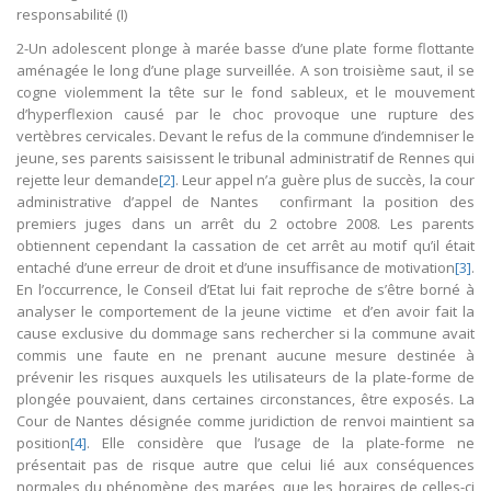
responsabilité (I)
2-Un adolescent plonge à marée basse d’une plate forme flottante
aménagée le long d’une plage surveillée. A son troisième saut, il se
cogne violemment la tête sur le fond sableux, et le mouvement
d’hyperflexion causé par le choc provoque une rupture des
vertèbres cervicales. Devant le refus de la commune d’indemniser le
jeune, ses parents saisissent le tribunal administratif de Rennes qui
rejette leur demande
[2]
. Leur appel n’a guère plus de succès, la cour
administrative d’appel de Nantes confirmant la position des
premiers juges dans un arrêt du 2 octobre 2008. Les parents
obtiennent cependant la cassation de cet arrêt au motif qu’il était
entaché d’une erreur de droit et d’une insuffisance de motivation
[3]
.
En l’occurrence, le Conseil d’Etat lui fait reproche de s’être borné à
analyser le comportement de la jeune victime et d’en avoir fait la
cause exclusive du dommage sans rechercher si la commune avait
commis une faute en ne prenant aucune mesure destinée à
prévenir les risques auxquels les utilisateurs de la plate-forme de
plongée pouvaient, dans certaines circonstances, être exposés. La
Cour de Nantes désignée comme juridiction de renvoi maintient sa
position
[4]
. Elle considère que l’usage de la plate-forme ne
présentait pas de risque autre que celui lié aux conséquences
normales du phénomène des marées, que les horaires de celles-ci