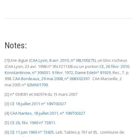
Notes:
[1]Une digue (
CAA Lyon, 8 avr. 2010, n° 08LY00275
), un bloc rocheux
(CAA Lyon, 23 avr. 1998 n° 95LY21138) ou un ponton
CE, 26 févr. 2010,
Konstantinow, n° 306031
.
9 févr. 1972, Dame Edeln° 81929
, Rec., T. p.
998.
CAA Bordeaux, 29 mai 2008, n° 06BX02397
. CAA Marseille, 2
mai 2005 n°
02MA01709
.
[2] n° 034581 et 042974 du 15 mars 2007
[3]
CE 18 juillet 2011 n° 10NT00327
[4]
CAA Nantes, 18 juillet 2011, n° 10NT00327
[5]
CE 26, fév. 1969 n° 73811.
[6]
CE 11 juin 1969 n° 73435.
Leb. Tables p 761 et 95, commune de