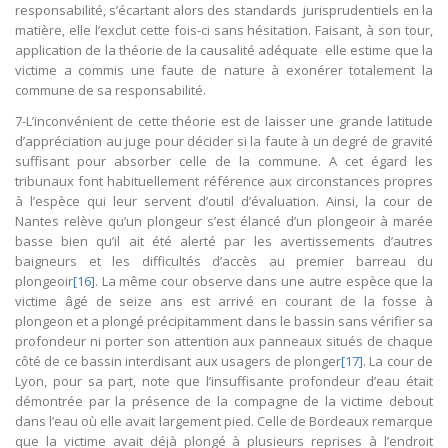
responsabilité, s’écartant alors des standards jurisprudentiels en la
matière, elle l’exclut cette fois-ci sans hésitation. Faisant, à son tour,
application de la théorie de la causalité adéquate elle estime que la
victime a commis une faute de nature à exonérer totalement la
commune de sa responsabilité.
7-L’inconvénient de cette théorie est de laisser une grande latitude
d’appréciation au juge pour décider si la faute à un degré de gravité
suffisant pour absorber celle de la commune. A cet égard les
tribunaux font habituellement référence aux circonstances propres
à l’espèce qui leur servent d’outil d’évaluation. Ainsi, la cour de
Nantes relève qu’un plongeur s’est élancé d’un plongeoir à marée
basse bien qu’il ait été alerté par les avertissements d’autres
baigneurs et les difficultés d’accès au premier barreau du
plongeoir
[16]
. La même cour observe dans une autre espèce que la
victime âgé de seize ans est arrivé en courant de la fosse à
plongeon et a plongé précipitamment dans le bassin sans vérifier sa
profondeur ni porter son attention aux panneaux situés de chaque
côté de ce bassin interdisant aux usagers de plonger
[17]
. La cour de
Lyon, pour sa part, note que l’insuffisante profondeur d’eau était
démontrée par la présence de la compagne de la victime debout
dans l’eau où elle avait largement pied. Celle de Bordeaux remarque
que la victime avait déjà plongé à plusieurs reprises à l’endroit