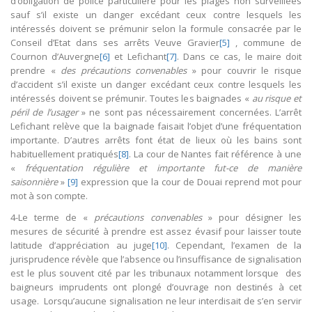
d’obligation de police particulière pour les plages non surveillées
sauf s’il existe un danger excédant ceux contre lesquels les
intéressés doivent se prémunir selon la formule consacrée par le
Conseil d’Etat dans ses arrêts Veuve Gravier
[5]
, commune de
Cournon d’Auvergne
[6]
et Lefichant
[7]
. Dans ce cas, le maire doit
prendre «
des précautions convenables
» pour couvrir le risque
d’accident s’il existe un danger excédant ceux contre lesquels les
intéressés doivent se prémunir. Toutes les baignades «
au risque et
péril de l’usager
» ne sont pas nécessairement concernées. L’arrêt
Lefichant relève que la baignade faisait l’objet d’une fréquentation
importante. D’autres arrêts font état de lieux où les bains sont
habituellement pratiqués
[8]
. La cour de Nantes fait référence à une
«
fréquentation régulière et importante fut-ce de manière
saisonnière
»
[9]
expression que la cour de Douai reprend mot pour
mot à son compte.
4-Le terme de «
précautions convenables
» pour désigner les
mesures de sécurité à prendre est assez évasif pour laisser toute
latitude d’appréciation au juge
[10]
. Cependant, l’examen de la
jurisprudence révèle que l’absence ou l’insuffisance de signalisation
est le plus souvent cité par les tribunaux notamment lorsque des
baigneurs imprudents ont plongé d’ouvrage non destinés à cet
usage. Lorsqu’aucune signalisation ne leur interdisait de s’en servir