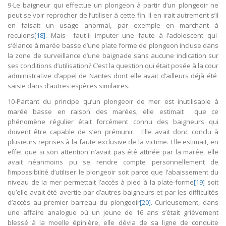
9-Le baigneur qui effectue un plongeon à partir d’un plongeoir ne
peut se voir reprocher de l’utiliser à cette fin. Il en irait autrement s’il
en faisait un usage anormal, par exemple en marchant à
reculons
[18]
. Mais faut-il imputer une faute à l’adolescent qui
s’élance à marée basse d’une plate forme de plongeon incluse dans
la zone de surveillance d’une baignade sans aucune indication sur
ses conditions d’utilisation? C’est la question qui était posée à la cour
administrative d’appel de Nantes dont elle avait d’ailleurs déjà été
saisie dans d’autres espèces similaires.
10-Partant du principe qu’un plongeoir de mer est inutilisable à
marée basse en raison des marées, elle estimait que ce
phénomène régulier était forcément connu des baigneurs qui
doivent être capable de s’en prémunir. Elle avait donc conclu à
plusieurs reprises à la faute exclusive de la victime. Elle estimait, en
effet que si son attention n’avait pas été attirée par la marée, elle
avait néanmoins pu se rendre compte personnellement de
l’impossibilité d’utiliser le plongeoir soit parce que l’abaissement du
niveau de la mer permettait l’accès à pied à la plate-forme
[19]
soit
qu’elle avait été avertie par d’autres baigneurs et par les difficultés
d’accès au premier barreau du plongeoir
[20]
. Curieusement, dans
une affaire analogue où un jeune de 16 ans s’était grièvement
blessé à la moelle épinière, elle dévia de sa ligne de conduite