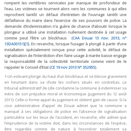
rompent les vertèbres cervicales par manque de profondeur de
l’eau. Les victimes se tournent alors vers les communes à qui elles
reprochent tantôt un défaut d’entretien de l’ouvrage tantôt une
défaillance du maire dans l’exercice de ses pouvoirs de police. La
demande d’indemnisation n’a guère de chance d’aboutir lorsque le
plongeur a utilisé une installation nullement destinée à cet usage
comme peut l’être un blockhaus (
CAA Douai 13 nov. 2013, n°
13DA00151
)
[1]
. En revanche, lorsque l’usager à plongé à partir d’une
installation spécialement conçue pour cette activité, le défaut de
signalisation de l’interdiction d’en faire usage à marée basse engage
la responsabilité de la collectivité territoriale comme vient de le
rappeler le Conseil d’Etat (
CE 19 nov 2013 N° 352955
).
1-Un estivant plonge du haut d’un blockhaus et se blesse gravement
en heurtant dans sa chute les rochers situés en contrebas. Le
tribunal administratif de Lille condamne la commune à indemniser sa
mère de son préjudice moral et économique (jugement du 12 août
2011). Celle-ci forme appel du jugement et obtient gain de cause. Si la
cour administrative d’appel de Douai admet que la commune a
manqué à ses obligations de police en l’absence de signalisation
particulière sur les lieux de l’accident, en revanche, elle admet que
l’imprudence de la victime doit, dans les circonstances de l’espèce,
être regardée comme de nature à l’exonérer totalement sa