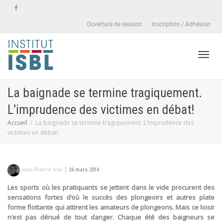
Ouverture de session
Inscription / Adhésion
Active
La baignade se termine tragiquement.
L’imprudence des victimes en débat!
naviga
Accueil
La baignade se termine tragiquement. L’imprudence des
victimes en débat!
|
Jean-Pierre Vial
26 mars 2014
Les sports où les pratiquants se jettent dans le vide procurent des
sensations fortes d’où le succès des plongeoirs et autres plate
forme flottante qui attirent les amateurs de plongeons. Mais ce loisir
n’est pas dénué de tout danger. Chaque été des baigneurs se