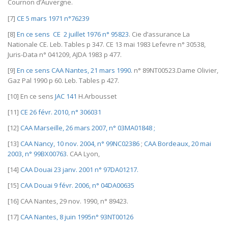
Cournon d’Auvergne.
[7]
CE 5 mars 1971 n°76239
[8]
En ce sens CE 2 juillet 1976 n° 95823
. Cie d’assurance La
Nationale CE. Leb. Tables p 347. CE 13 mai 1983 Lefevre n° 30538,
Juris-Data n° 041209, AJDA 1983 p 477.
[9]
En ce sens CAA Nantes, 21 mars 1990.
n° 89NT00523.Dame Olivier,
Gaz Pal 1990 p 60. Leb. Tables p 427.
[10] En ce sens
JAC 141
H.Arbousset
[11]
CE 26 févr. 2010, n° 306031
[12]
CAA Marseille, 26 mars 2007, n° 03MA01848 ;
[13]
CAA Nancy, 10 nov. 2004, n° 99NC02386
;
CAA Bordeaux, 20 mai
2003, n° 99BX00763
. CAA Lyon,
[14]
CAA Douai 23 janv. 2001 n° 97DA01217.
[15]
CAA Douai 9 févr. 2006, n° 04DA00635
[16] CAA Nantes, 29 nov. 1990, n° 89423.
[17]
CAA Nantes, 8 juin 1995n° 93NT00126