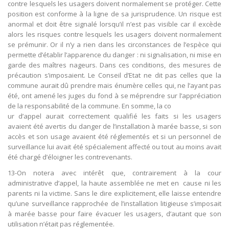
contre lesquels les usagers doivent normalement se protéger. Cette
position est conforme à la ligne de sa jurisprudence. Un risque est
anormal et doit être signalé lorsqu’il n’est pas visible car il excède
alors les risques contre lesquels les usagers doivent normalement
se prémunir. Or il n’y a rien dans les circonstances de l’espèce qui
permette d’établir l’apparence du danger : ni signalisation, ni mise en
garde des maîtres nageurs. Dans ces conditions, des mesures de
précaution s’imposaient. Le Conseil d’Etat ne dit pas celles que la
commune aurait dû prendre mais énumère celles qui, ne l’ayant pas
été, ont amené les juges du fond à se méprendre sur l’appréciation
de la responsabilité de la commune. En somme, la co
ur d’appel aurait correctement qualifié les faits si les usagers
avaient été avertis du danger de l’installation à marée basse, si son
accès et son usage avaient été réglementés et si un personnel de
surveillance lui avait été spécialement affecté ou tout au moins avait
été chargé d’éloigner les contrevenants.
13-On notera avec intérêt que, contrairement à la cour
administrative d’appel, la haute assemblée ne met en cause ni les
parents ni la victime. Sans le dire explicitement, elle laisse entendre
qu’une surveillance rapprochée de l’installation litigieuse s’imposait
à marée basse pour faire évacuer les usagers, d’autant que son
utilisation n’était pas réglementée.