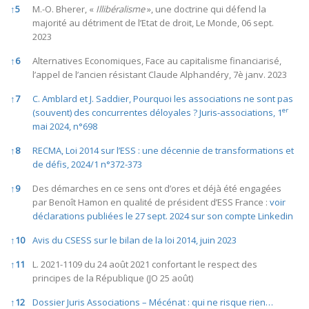
↑
5
M.-O. Bherer, «
Illibéralisme
», une doctrine qui défend la
majorité au détriment de l’Etat de droit, Le Monde, 06 sept.
2023
↑
6
Alternatives Economiques, Face au capitalisme financiarisé,
l’appel de l’ancien résistant Claude Alphandéry, 7è janv. 2023
↑
7
C. Amblard et J. Saddier, Pourquoi les associations ne sont pas
er
(souvent) des concurrentes déloyales ? Juris-associations, 1
mai 2024, n°698
↑
8
RECMA, Loi 2014 sur l’ESS : une décennie de transformations et
de défis, 2024/1 n°372-373
↑
9
Des démarches en ce sens ont d’ores et déjà été engagées
par Benoît Hamon en qualité de président d’ESS France :
voir
déclarations publiées le 27 sept. 2024 sur son compte Linkedin
↑
10
Avis du CSESS sur le bilan de la loi 2014, juin 2023
↑
11
L. 2021-1109 du 24 août 2021 confortant le respect des
principes de la République (JO 25 août)
↑
12
Dossier Juris Associations – Mécénat : qui ne risque rien…