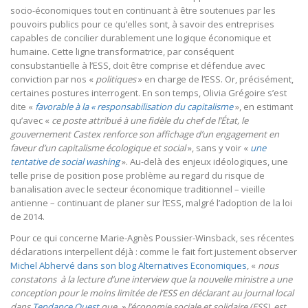
socio-économiques tout en continuant à être soutenues par les
pouvoirs publics pour ce qu’elles sont, à savoir des entreprises
capables de concilier durablement une logique économique et
humaine. Cette ligne transformatrice, par conséquent
consubstantielle à l’ESS, doit être comprise et défendue avec
conviction par nos «
politiques
» en charge de l’ESS. Or, précisément,
certaines postures interrogent. En son temps, Olivia Grégoire s’est
dite «
favorable à la « responsabilisation du capitalisme
», en estimant
qu’avec «
ce poste attribué à une fidèle du chef de l’État, le
gouvernement Castex renforce son affichage d’un engagement en
faveur d’un capitalisme écologique et social
», sans y voir «
une
tentative de social washing
». Au-delà des enjeux idéologiques, une
telle prise de position pose problème au regard du risque de
banalisation avec le secteur économique traditionnel – vieille
antienne – continuant de planer sur l’ESS, malgré l’adoption de la loi
de 2014.
Pour ce qui concerne Marie-Agnès Poussier-Winsback, ses récentes
déclarations interpellent déjà : comme le fait fort justement observer
Michel Abhervé dans son blog Alternatives Economiques
, «
nous
constatons à la lecture d’une interview
que la nouvelle ministre a une
conception pour le moins limitée de l’ESS en déclarant au journal local
dans
Tendance Ouest
que » l’économie sociale et solidaire (ESS), est