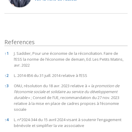
References
References
↑
1
J. Saddier, Pour une économie de la réconciliation. Faire de
l’ESS la norme de l’économie de demain, Ed. Les Petits Matins,
avr. 2022
↑
2
L. 2014-856 du 31 juill. 2014 relative à l’ESS
↑
3
ONU, résolution du 18 avr. 2023 relative à «
la promotion de
l’économie sociale et solidaire au service du développement
durable
» ; Conseil de l’UE, recommandation du 27 nov. 2023
relative à la mise en place de cadres propices à l’économie
sociale
↑
4
L. n°2024-344 du 15 avril 2024 visant à soutenir l’engagement
bénévole et simplifier la vie associative