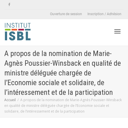
Ouverture de session
Inscription / Adhésion
Active
A propos de la nomination de Marie-
Agnès Poussier-Winsback en qualité de
naviga
ministre déléguée chargée de
l’Economie sociale et solidaire, de
l’intéressement et de la participation
Accueil
A propos de la nomination de Marie-Agnès Poussier-Winsback
en qualité de ministre déléguée chargée de l’Economie sociale et
solidaire, de l’intéressement et de la participation