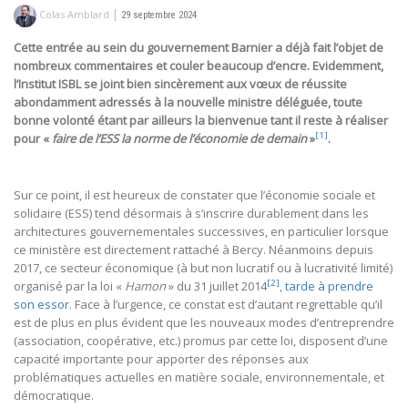
|
Colas Amblard
29 septembre 2024
Cette entrée au sein du gouvernement Barnier a déjà fait l’objet de
nombreux commentaires et couler beaucoup d’encre. Evidemment,
l’Institut ISBL se joint bien sincèrement aux vœux de réussite
abondamment adressés à la nouvelle ministre déléguée, toute
bonne volonté étant par ailleurs la bienvenue tant il reste à réaliser
[1]
pour «
faire de l’ESS la norme de l’économie de demain
»
.
Sur ce point, il est heureux de constater que l’économie sociale et
solidaire (ESS) tend désormais à s’inscrire durablement dans les
architectures gouvernementales successives, en particulier lorsque
ce ministère est directement rattaché à Bercy. Néanmoins depuis
2017, ce secteur économique (à but non lucratif ou à lucrativité limité)
[2]
organisé par la loi «
Hamon
» du 31 juillet 2014
,
tarde à prendre
son essor
. Face à l’urgence, ce constat est d’autant regrettable qu’il
est de plus en plus évident que les nouveaux modes d’entreprendre
(association, coopérative, etc.) promus par cette loi, disposent d’une
capacité importante pour apporter des réponses aux
problématiques actuelles en matière sociale, environnementale, et
démocratique.