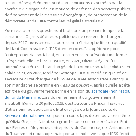
restant désespérément sourd aux aspirations exprimées par la
société civile organisée, en matière de défense des services publics,
de financement de la transition énergétique, de préservation de la
démocratie, et de lutte contre les inégalités sociales ?
Pour résoudre ces questions, il faut dans un premier temps de la
constance. Or, nos décideurs politiques ne cessent de changer :
depuis 2017, nous avons d’abord connu Christophe Itier en qualité
de Haut-Commissaire à l’ESS dont on connaît l’appétence pour
l’entrepreneuriat social qui, en l’occurrence, représente une forme
(très) résiduelle de l’ESS. Ensuite, en 2020, Olivia Grégoire fut
nommée secrétaire d’Etat chargée de l’Economie sociale, solidaire et
solidaire et, en 2022, Marlène Schiappa lui a succédé en qualité de
secrétaire d’Etat chargée de l’ESS et de la vie associative avant que
son mandat ne se termine en «
eau de boudin
», après qu’elle ait été
exfiltrée du gouvernement Borne en raison du
scandale (non résolu)
du fonds Marianne
. Lors du remaniement du gouvernement
Elisabeth Borne le 20 juillet 2023, c’est au tour de Prisca Thevenot
d’être nommée secrétaire d’Etat chargée de la Jeunesse et du
Service national universel
pour un cours laps de temps, alors même
qu’Olivia Grégoire faisait son grand retour comme secrétaire d’Etat
aux Petites et Moyennes entreprises, du Commerce, de l’Artisanat et
du Tourisme et nous apprenait, par un simple tweet, que l’ESS ferait