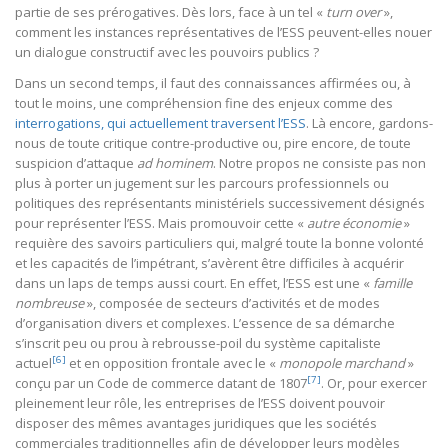
partie de ses prérogatives. Dès lors, face à un tel «
turn over
»,
comment les instances représentatives de l’ESS peuvent-elles nouer
un dialogue constructif avec les pouvoirs publics ?
Dans un second temps, il faut des connaissances affirmées ou, à
tout le moins, une compréhension fine des enjeux comme des
interrogations, qui actuellement traversent l’ESS
. Là encore, gardons-
nous de toute critique contre-productive ou, pire encore, de toute
suspicion d’attaque
ad hominem
. Notre propos ne consiste pas non
plus à porter un jugement sur les parcours professionnels ou
politiques des représentants ministériels successivement désignés
pour représenter l’ESS. Mais promouvoir cette «
autre économie
»
requière des savoirs particuliers qui, malgré toute la bonne volonté
et les capacités de l’impétrant, s’avèrent être difficiles à acquérir
dans un laps de temps aussi court. En effet, l’ESS est une «
famille
nombreuse
», composée de secteurs d’activités et de modes
d’organisation divers et complexes. L’essence de sa démarche
s’inscrit peu ou prou à rebrousse-poil du système capitaliste
[6]
actuel
et en opposition frontale avec le «
monopole marchand
»
[7]
conçu par un Code de commerce datant de 1807
. Or, pour exercer
pleinement leur rôle, les entreprises de l’ESS doivent pouvoir
disposer des mêmes avantages juridiques que les sociétés
commerciales traditionnelles afin de développer leurs modèles