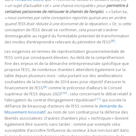
« un sujet d’actualité » et
«
une chance incroyable
»
pour
permettre à
certaines personnes de retrouver le chemin de l’emploi.
» »
Selon lui
,
« nous sommes par cette conception reportés quinze ans en arrière
quand l’ESS était réduite à une économie de la réparation.
» Or, si cette
conception de l’ESS devait se confirmer, cela pourrait s’avérer
dommageable au regard du formidable potentiel de transformation
[8]
des modes d’entreprendre relevant du périmètre de l’ESS
.
Les exigences en termes de représentation gouvernementale de
l’ESS sont par conséquent élevées. Au-delà de la compréhension
fine des enjeux et de la démarche entrepreneuriale spécifique que
propose l’ESS, de nombreux chantiers attendent également sur la
table depuis plusieurs mois : celui portant sur des améliorations
souhaitées de la loi initiale de 2014 avec pour objectif d’assurer le
[9]
financement de l’ESS
comme le préconise d’ailleurs le Conseil
[10]
supérieur de l’ESS depuis 2023
; celui concernant le débat relatif à
[11]
l’abrogation du contrat d’engagement républicain
qui suscite la
défiance de beaucoup d’acteurs de l’ESS comme le
demande du
Mouvement Associatif
, au nom de son combat pour la défense des
libertés associatives. D’autres chantiers plus «
techniques
» doivent
également être ouverts sans tarder : comme par exemple celui
susceptible d’accroître l’influence du secteur à but non-lucratif dans