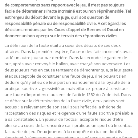
de comportements sans rapport avec le jeu, il n’est pas toujours
facile de déterminer si l’acte incriminé est ou non répréhensible. Tel
est l’enjeu du débat devant le juge, qu’il soit question de
responsabilité pénale ou de responsabilité civile. A cet égard, les
décisions rendues par les Cours d’appel de Rennes et Douai en
donnent un bon aperçu sur le terrain des réparations civiles.
La définition de la faute était au cœur des débats de ces deux
affaires. Dans la première espèce, l’auteur des faits incriminés avait
taclé un autre joueur par derrière. Dans la seconde, le gardien de
but, après avoir renvoyé le ballon, avait chargé son adversaire. Les
deux joueurs mis en cause tentaient de démontrer que, si leur geste
était susceptible de constituer une faute de jeu, il ne pouvait s’en
déduire qu’il y ait eu de leur part un manquement à la loyauté de la
pratique sportive -agressivité ou malveillance- propre à constituer
une faute d’imprudence au sens de l’article 1382 du Code civil. Dans
ce débat sur la détermination de la faute civile, deux points sont
acquis : le relèvement de son seuil sous l’effet de la théorie de
l’acceptation des risques et l’exigence d’une faute sportive préalable
à sa constatation. Un joueur de football accepte le risque d’être
blessé au cours de la rencontre car il pratique un sport où le contact
fait partie du jeu. Deux joueurs à la conquête du ballon dont ils
cherchent à s’emparer ne commettent pas nécessairement de faute