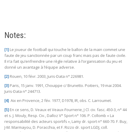
Notes:
[1]
Le joueur de football qui touche le ballon de la main commet une
faute de jeu sanctionnée par un coup franc mais pas de faute civile.
Il n’a fait qu’enfreindre une règle relative à l’organisation du jeu et
donné un avantage à l’équipe adverse.
[2]
Rouen, 10 févr. 2003, Juris-Data n° 226981.
[3]
Paris, 15 janv. 1991, Chouippe c/ Brunetto. Poitiers, 19 mai 2004.
Juris-Data n° 244713.
[4]
Aix en Provence, 2 fév. 1977, D1978, IR, obs. C. Larroumet.
[5]
En ce sens, D. Veaux et Veaux-Fournerie, J Cl. civ. fasc. 450-3, n° 44
et s. J. Mouly, Resp. Civ., Dalloz V° Sport n° 106. P. Collomb « La
responsabilité des acteurs sportifs », Lamy dr. sport n° 660-70. F. Buy,
J-M. Marmayou, D. Poracchia, et F. Rizzo dr. sport LGDJ, coll.