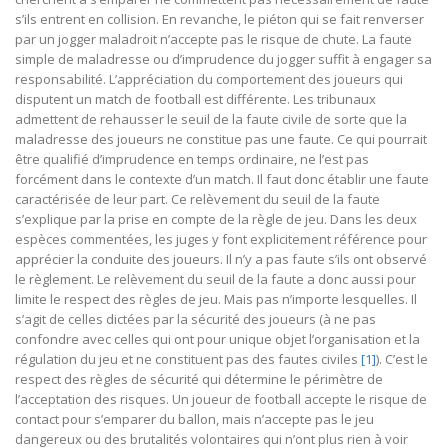
s’ils entrent en collision. En revanche, le piéton qui se fait renverser
par un jogger maladroit n’accepte pas le risque de chute. La faute
simple de maladresse ou d’imprudence du jogger suffit à engager sa
responsabilité. L’appréciation du comportement des joueurs qui
disputent un match de football est différente. Les tribunaux
admettent de rehausser le seuil de la faute civile de sorte que la
maladresse des joueurs ne constitue pas une faute. Ce qui pourrait
être qualifié d’imprudence en temps ordinaire, ne l’est pas
forcément dans le contexte d’un match. Il faut donc établir une faute
caractérisée de leur part. Ce relèvement du seuil de la faute
s’explique par la prise en compte de la règle de jeu. Dans les deux
espèces commentées, les juges y font explicitement référence pour
apprécier la conduite des joueurs. Il n’y a pas faute s’ils ont observé
le règlement. Le relèvement du seuil de la faute a donc aussi pour
limite le respect des règles de jeu. Mais pas n’importe lesquelles. Il
s’agit de celles dictées par la sécurité des joueurs (à ne pas
confondre avec celles qui ont pour unique objet l’organisation et la
régulation du jeu et ne constituent pas des fautes civiles
[1]
). C’est le
respect des règles de sécurité qui détermine le périmètre de
l’acceptation des risques. Un joueur de football accepte le risque de
contact pour s’emparer du ballon, mais n’accepte pas le jeu
dangereux ou des brutalités volontaires qui n’ont plus rien à voir