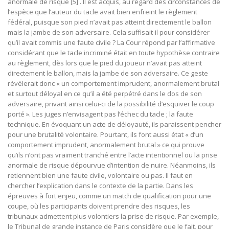
anormale de risque
[5] . Il est acquis, au regard des circonstances de
l’espèce que l’auteur du tacle avait bien enfreint le règlement
fédéral, puisque son pied n’avait pas atteint directement le ballon
mais la jambe de son adversaire. Cela suffisait-il pour considérer
qu’il avait commis une faute civile ? La Cour répond par l’affirmative
considérant que le tacle incriminé était en toute hypothèse contraire
au règlement, dès lors que le pied du joueur n’avait pas atteint
directement le ballon, mais la jambe de son adversaire. Ce geste
révélerait donc « un comportement imprudent, anormalement brutal
et surtout déloyal en ce qu’il a été perpétré dans le dos de son
adversaire, privant ainsi celui-ci de la possibilité d’esquiver le coup
porté ». Les juges n’envisagent pas l’échec du tacle ; la faute
technique. En évoquant un acte de déloyauté, ils paraissent pencher
pour une brutalité volontaire. Pourtant, ils font aussi état « d’un
comportement imprudent, anormalement brutal » ce qui prouve
qu’ils n’ont pas vraiment tranché entre l’acte intentionnel ou la prise
anormale de risque dépourvue d’intention de nuire. Néanmoins, ils
retiennent bien une faute civile, volontaire ou pas. Il faut en
chercher l’explication dans le contexte de la partie. Dans les
épreuves à fort enjeu, comme un match de qualification pour une
coupe, où les participants doivent prendre des risques, les
tribunaux admettent plus volontiers la prise de risque. Par exemple,
le Tribunal de grande instance de Paris considère que le fait, pour