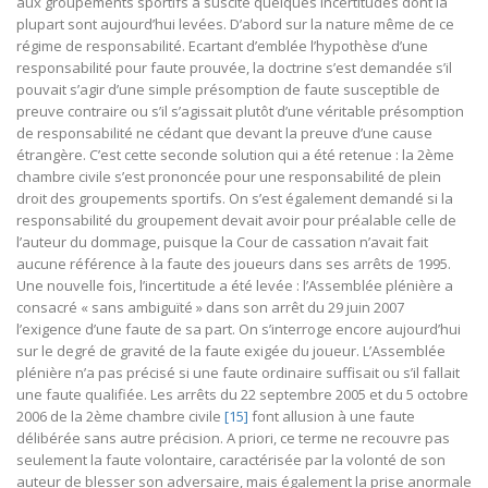
aux groupements sportifs a suscité quelques incertitudes dont la
plupart sont aujourd’hui levées. D’abord sur la nature même de ce
régime de responsabilité. Ecartant d’emblée l’hypothèse d’une
responsabilité pour faute prouvée, la doctrine s’est demandée s’il
pouvait s’agir d’une simple présomption de faute susceptible de
preuve contraire ou s’il s’agissait plutôt d’une véritable présomption
de responsabilité ne cédant que devant la preuve d’une cause
étrangère. C’est cette seconde solution qui a été retenue : la 2ème
chambre civile s’est prononcée pour une responsabilité de plein
droit des groupements sportifs. On s’est également demandé si la
responsabilité du groupement devait avoir pour préalable celle de
l’auteur du dommage, puisque la Cour de cassation n’avait fait
aucune référence à la faute des joueurs dans ses arrêts de 1995.
Une nouvelle fois, l’incertitude a été levée : l’Assemblée plénière a
consacré « sans ambiguïté » dans son arrêt du 29 juin 2007
l’exigence d’une faute de sa part. On s’interroge encore aujourd’hui
sur le degré de gravité de la faute exigée du joueur. L’Assemblée
plénière n’a pas précisé si une faute ordinaire suffisait ou s’il fallait
une faute qualifiée. Les arrêts du 22 septembre 2005 et du 5 octobre
2006 de la 2ème chambre civile
[15]
font allusion à une faute
délibérée sans autre précision. A priori, ce terme ne recouvre pas
seulement la faute volontaire, caractérisée par la volonté de son
auteur de blesser son adversaire, mais également la prise anormale