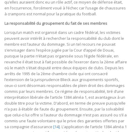
qu’elles auraient donc eu un rôle actif, ce moyen de défense était,
en l’occurrence, forcément voué à l’échec car l’usage de chaussures
à crampons est normal pour la pratique du football.
La responsabilité du groupement du fait de ses membres
Lorsqu’un match est organisé dans un cadre fédéral, les victimes
peuvent avoir intérêt à rechercher la responsabilité du club dont le
membre est l’auteur du dommage. Si un tel recours ne pouvait
s’envisager dans l’espèce jugée par la Cour d’appel de Douai,
puisque la partie n’était pas organisée sous l’égide fédérale, en
revanche il était tout à fait possible de l’exercer dans la 2ème affaire
où le match s’était disputé entre deux équipes de clubs. Depuis les
arrêts de 1995 de la 2ème chambre civile qui ont consacré
l’extension de la jurisprudence Blieck aux groupements sportifs,
ceux-ci sont désormais responsables de plein droit des dommages
commis par leurs membres. Ce régime de responsabilité, tiré d’une
interprétation libérale de l’article 1384 alinéa 1, est avantageux à un
double titre pour la victime. D’abord, en terme de preuve puisqu’elle
n’a pas à établir de faute du groupement. Ensuite, par la solvabilité
que celui-ci lui offre si l’auteur du dommage n’est pas assuré ou s’il a
commis une faute volontaire qui le prive des garanties offertes par
sa compagnie d’assurance
[14]
. L’application de l’article 1384 alinéa 1