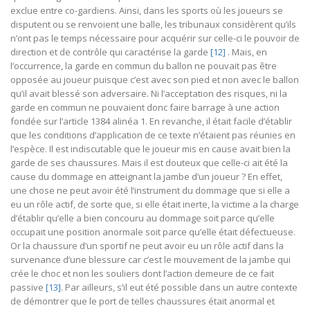
exclue entre co-gardiens. Ainsi, dans les sports où les joueurs se
disputent ou se renvoient une balle, les tribunaux considèrent qu’ils
n’ont pas le temps nécessaire pour acquérir sur celle-ci le pouvoir de
direction et de contrôle qui caractérise la garde
[12]
. Mais, en
l’occurrence, la garde en commun du ballon ne pouvait pas être
opposée au joueur puisque c’est avec son pied et non avec le ballon
qu’il avait blessé son adversaire. Ni l’acceptation des risques, ni la
garde en commun ne pouvaient donc faire barrage à une action
fondée sur l’article 1384 alinéa 1. En revanche, il était facile d’établir
que les conditions d’application de ce texte n’étaient pas réunies en
l’espèce. Il est indiscutable que le joueur mis en cause avait bien la
garde de ses chaussures. Mais il est douteux que celle-ci ait été la
cause du dommage en atteignant la jambe d’un joueur ? En effet,
une chose ne peut avoir été l’instrument du dommage que si elle a
eu un rôle actif, de sorte que, si elle était inerte, la victime a la charge
d’établir qu’elle a bien concouru au dommage soit parce qu’elle
occupait une position anormale soit parce qu’elle était défectueuse.
Or la chaussure d’un sportif ne peut avoir eu un rôle actif dans la
survenance d’une blessure car c’est le mouvement de la jambe qui
crée le choc et non les souliers dont l’action demeure de ce fait
passive
[13]
. Par ailleurs, s’il eut été possible dans un autre contexte
de démontrer que le port de telles chaussures était anormal et