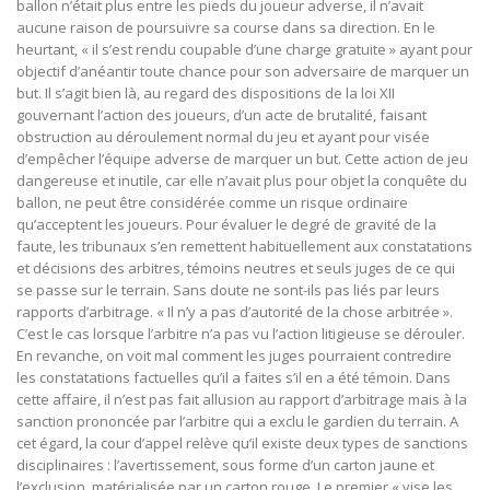
ballon n’était plus entre les pieds du joueur adverse, il n’avait
aucune raison de poursuivre sa course dans sa direction. En le
heurtant, « il s’est rendu coupable d’une charge gratuite » ayant pour
objectif d’anéantir toute chance pour son adversaire de marquer un
but. Il s’agit bien là, au regard des dispositions de la loi XII
gouvernant l’action des joueurs, d’un acte de brutalité, faisant
obstruction au déroulement normal du jeu et ayant pour visée
d’empêcher l’équipe adverse de marquer un but. Cette action de jeu
dangereuse et inutile, car elle n’avait plus pour objet la conquête du
ballon, ne peut être considérée comme un risque ordinaire
qu’acceptent les joueurs. Pour évaluer le degré de gravité de la
faute, les tribunaux s’en remettent habituellement aux constatations
et décisions des arbitres, témoins neutres et seuls juges de ce qui
se passe sur le terrain. Sans doute ne sont-ils pas liés par leurs
rapports d’arbitrage. « Il n’y a pas d’autorité de la chose arbitrée ».
C’est le cas lorsque l’arbitre n’a pas vu l’action litigieuse se dérouler.
En revanche, on voit mal comment les juges pourraient contredire
les constatations factuelles qu’il a faites s’il en a été témoin. Dans
cette affaire, il n’est pas fait allusion au rapport d’arbitrage mais à la
sanction prononcée par l’arbitre qui a exclu le gardien du terrain. A
cet égard, la cour d’appel relève qu’il existe deux types de sanctions
disciplinaires : l’avertissement, sous forme d’un carton jaune et
l’exclusion, matérialisée par un carton rouge. Le premier « vise les