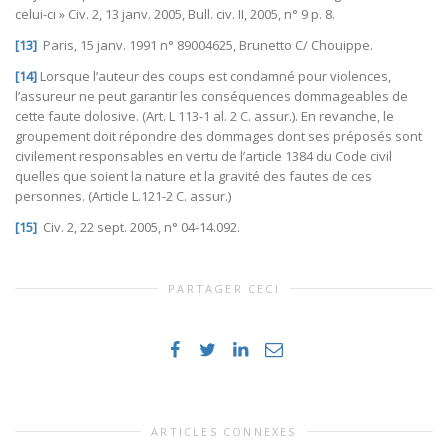
celui-ci » Civ. 2, 13 janv. 2005, Bull. civ. II, 2005, n° 9 p. 8.
[13]
Paris, 15 janv. 1991 n° 89004625, Brunetto C/ Chouippe.
[14]
Lorsque l’auteur des coups est condamné pour violences,
l’assureur ne peut garantir les conséquences dommageables de
cette faute dolosive. (Art. L 113-1 al. 2 C. assur.). En revanche, le
groupement doit répondre des dommages dont ses préposés sont
civilement responsables en vertu de l’article 1384 du Code civil
quelles que soient la nature et la gravité des fautes de ces
personnes. (Article L.121-2 C. assur.)
[15]
Civ. 2, 22 sept. 2005, n° 04-14.092.
PARTAGER CECI
ARTICLES CONNEXES