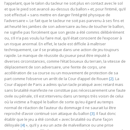
l’appelant, que le talon du tacleur ne soit plus en contact avec le sol
et que le pied soit avancé au-dessus du ballon » et, pour l’intimé, qu’il
soit effectué « sans mettre en danger l’intégrité physique de
l’adversaire ». Le fait que le tacleur ne soit pas parvenu à ses fins et
ait heurté les jambes de son adversaire au lieu de toucher le ballon,
ne signifie pas forcément que son geste a été commis délibérément
ou, s’il n’a pas voulu lui faire mal, qu’il était conscient de l’exposer à
un risque anormal. En effet, le tacle est difficile à maîtriser
techniquement, car il se pratique dans une action de jeu toujours
rapide. Le manque de réussite du joueur peut être imputé à
diverses circonstances, comme l’état boueux du terrain, la vitesse de
déplacement de son adversaire, une feinte de corps, une
accélération de sa course ou un mouvement de protection de sa
part comme l’observe un arrêt de la Cour d’appel de Rouen
[2]
. La
Cour d’appel de Paris a admis qu’un tacle pratiqué avec retard mais
sans brutalité manifeste ne constitue pas nécessairement une faute
civile ou pénale, s’il est intervenu dans un temps très voisin de celui
où la victime a frappé le ballon de sorte qu’eu égard au temps
normal de réaction de l’auteur du dommage il ne saurait lui être
reproché d’avoir continué son attaque du ballon
[3]
. Il faut donc
établir que le jeu a été conduit « avec brutalité ou d’une façon
déloyale
[4]
», qu’il y a eu un acte de malveillance ou une prise