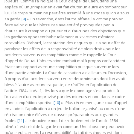
joueurs. Comme l’a indiqué la Cour d’appel de Caen, dans une
espèce où un grimpeur en avait fait chuter un autre en tombant sur
lui, « le corps humain ne peut être assimilé à une chose qu’on a sous
sa garde
[9]
». En revanche, dans l’autre affaire, la victime pouvait
faire valoir que les blessures avaient été provoquées par la
chaussure à crampon du joueur et qu’aucunes des objections que
les gardiens opposent habituellement aux victimes n’étaient
recevables. D’abord, l’acceptation des risques qui « a pour effet de
paralyser les effets de la responsabilité de plein droit » pour les
accidents survenus en compétition comme le rappelle la Cour
d’appel de Douai. L’observation tombait mal à propos car l’accident
était sans rapport avec une compétition puisque survenue lors
d’une partie amicale. La Cour de cassation a d’ailleurs eu l’occasion,
à propos d’un accident survenu entre deux mineurs dont l’un avait
blessé l’autre avec une raquette, de réaffirmer l’application de
l’article 1384 alinéa 1, dès lors « que le dommage s’est produit à
l’occasion d’un jeu improvisé par des mineurs et non dans le cadre
d’une compétition sportive
[10]
» . Plus récemment, une cour d’appel
en a admis l’application à un jeu de ballon organisé au cours d’une
récréation entre élèves de classes préparatoires aux grandes
écoles
[11]
. Le deuxième motif de refoulement de l’article 1384
alinéa 1 est celui de la garde en commun. Une chose ne peut avoir
qu’un seul gardien. La responsabilité du fait des choses est donc