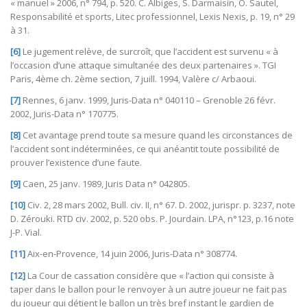
« manuel » 2006, n° 794, p. 520. C. Albiges, S. Darmaisin, O. Sautel,
Responsabilité et sports, Litec professionnel, Lexis Nexis, p. 19, n° 29
à 31.
[6]
Le jugement relève, de surcroît, que l’accident est survenu « à
l’occasion d’une attaque simultanée des deux partenaires ». TGI
Paris, 4ème ch. 2ème section, 7 juill. 1994, Valère c/ Arbaoui.
[7]
Rennes, 6 janv. 1999, Juris-Data n° 040110 – Grenoble 26 févr.
2002, Juris-Data n° 170775.
[8]
Cet avantage prend toute sa mesure quand les circonstances de
l’accident sont indéterminées, ce qui anéantit toute possibilité de
prouver l’existence d’une faute.
[9]
Caen, 25 janv. 1989, Juris Data n° 042805.
[10]
Civ. 2, 28 mars 2002, Bull. civ. II, n° 67. D. 2002, jurispr. p. 3237, note
D. Zérouki. RTD civ. 2002, p. 520 obs. P. Jourdain. LPA, n°123, p.16 note
J-P. Vial.
[11]
Aix-en-Provence, 14 juin 2006, Juris-Data n° 308774.
[12]
La Cour de cassation considère que « l’action qui consiste à
taper dans le ballon pour le renvoyer à un autre joueur ne fait pas
du joueur qui détient le ballon un très bref instant le gardien de