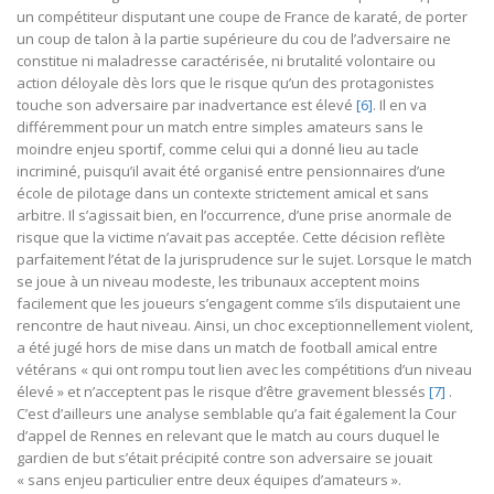
un compétiteur disputant une coupe de France de karaté, de porter
un coup de talon à la partie supérieure du cou de l’adversaire ne
constitue ni maladresse caractérisée, ni brutalité volontaire ou
action déloyale dès lors que le risque qu’un des protagonistes
touche son adversaire par inadvertance est élevé
[6]
. Il en va
différemment pour un match entre simples amateurs sans le
moindre enjeu sportif, comme celui qui a donné lieu au tacle
incriminé, puisqu’il avait été organisé entre pensionnaires d’une
école de pilotage dans un contexte strictement amical et sans
arbitre. Il s’agissait bien, en l’occurrence, d’une prise anormale de
risque que la victime n’avait pas acceptée. Cette décision reflète
parfaitement l’état de la jurisprudence sur le sujet. Lorsque le match
se joue à un niveau modeste, les tribunaux acceptent moins
facilement que les joueurs s’engagent comme s’ils disputaient une
rencontre de haut niveau. Ainsi, un choc exceptionnellement violent,
a été jugé hors de mise dans un match de football amical entre
vétérans « qui ont rompu tout lien avec les compétitions d’un niveau
élevé » et n’acceptent pas le risque d’être gravement blessés
[7]
.
C’est d’ailleurs une analyse semblable qu’a fait également la Cour
d’appel de Rennes en relevant que le match au cours duquel le
gardien de but s’était précipité contre son adversaire se jouait
« sans enjeu particulier entre deux équipes d’amateurs ».